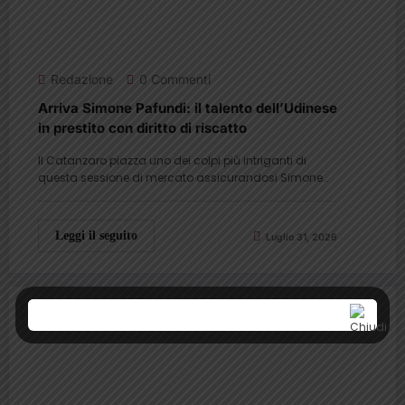
Redazione
0 Commenti
Arriva Simone Pafundi: il talento dell’Udinese
in prestito con diritto di riscatto
Il Catanzaro piazza uno dei colpi più intriganti di
questa sessione di mercato assicurandosi Simone…
Leggi il seguito
Luglio 31, 2026
ILG News
Uncategorized