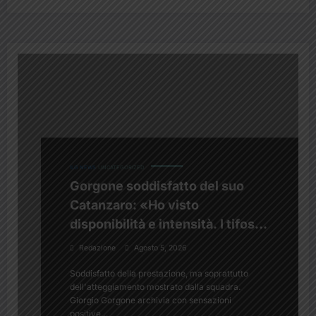
ILG NEWS
UNCATEGORIZED
Gorgone soddisfatto del suo
Catanzaro: «Ho visto
disponibilità e intensità. I tifosi?
Sono un valore aggiunto»
Redazione
Agosto 5, 2026
Soddisfatto della prestazione, ma soprattutto
dell'atteggiamento mostrato dalla squadra.
Giorgio Gorgone archivia con sensazioni
positive…