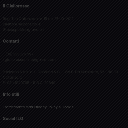
Reg. Trib Catanzaro nr. 15 del 25-10-2012
Direttore responsabile:
Giuseppe Mangiavalori
Contatti
+(39) 3338247197
ilgiallorossonline@gmail.com
Publycon S.a.s. di L. Conforto & C. - Via B. Da Seminara, 52 - 88100
Catanzaro
P.I.03148140795 - R.O.C. 20849
Info utili
Trattamento dati, Privacy Policy e Cookie
Social ILG
Facebook
Instagram