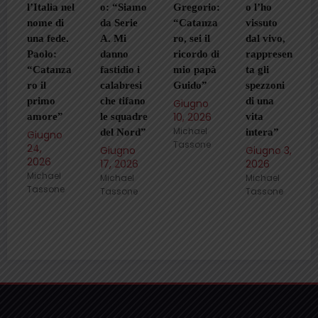
alia nel
o: “Siamo
Gregorio:
o l’ho
gialloros
e di
da Serie
“Catanza
vissuto
o: “Com
 fede.
A. Mi
ro, sei il
dal vivo,
una
lo:
danno
ricordo di
rappresen
seconda
atanza
fastidio i
mio papà
ta gli
pelle”
l
calabresi
Guido”
spezzoni
Maggio
imo
che tifano
di una
Giugno
27,
10, 2026
2026
ore”
le squadre
vita
Michael
Michael
del Nord”
intera”
ugno
Tassone
Tassone
Giugno
Giugno 3,
26
17, 2026
2026
hael
Michael
Michael
sone
Tassone
Tassone
Il Giallorosso