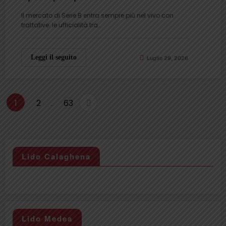
Il mercato di Serie B entra sempre più nel vivo con
trattative: le ufficialità tra…
Leggi il seguito
Luglio 29, 2026
Paginazione
1
2
63
…
degli
articoli
Lido Calaghena
Lido Medea