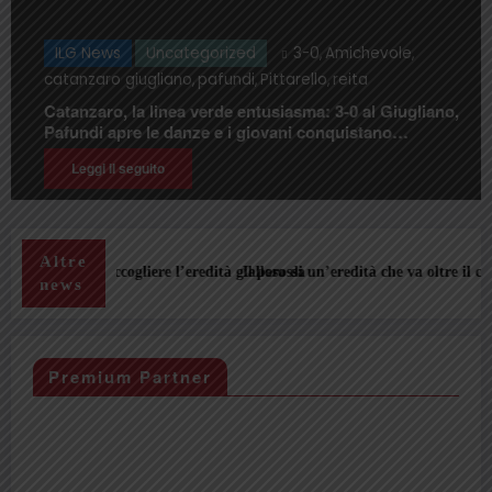
categorized
3-0
Amichevole
ILG News
Unca
,
,
ano
pafundi
Pittarello
reita
catanzaro giuglia
,
,
,
nea verde entusiasma: 3-0 al Giugliano,
Catanzaro-Giuglia
danze e i giovani conquistano
diretta streaming
Leggi il seguito
Altre
à giallorossa
Il peso di un’eredità che va oltre il campo: il dopo Aquilani e le sfide
A
news
Premium Partner