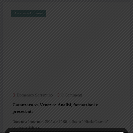
Avversario Di Turno
Domenico Sorrentino
0 Commenti
Catanzaro vs Venezia: Analisi, formazioni e
precedenti
Domenica 2 novembre 2025 alle 15.00, lo Stadio " Nicola Ceravolo"
ospiterà la sfida tra…