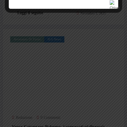
Leggi il seguito
Novembre 1, 2025
Avversario Di Turno
ILG News
Redazione
0 Commenti
Verso Catanzaro-Palermo, i convocati giallorossi: