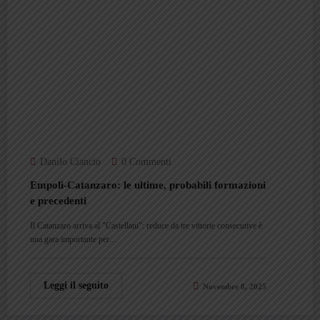
Danilo Ciancio
0 Commenti
Empoli-Catanzaro: le ultime, probabili formazioni
e precedenti
Il Catanzaro arriva al "Castellani": reduce da tre vittorie consecutive è
una gara importante per…
Leggi il seguito
Novembre 8, 2025