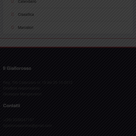
Calendario
Classifica
Marcatori
Il Giallorosso
Reg. Trib Catanzaro nr. 15 del 25-10-2012
Direttore responsabile:
Giuseppe Mangiavalori
Contatti
+(39) 3338247197
ilgiallorossonline@gmail.com