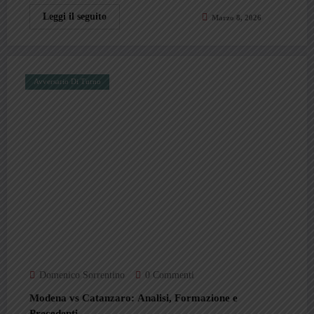
Leggi il seguito
Marzo 8, 2026
Avversario Di Turno
Domenico Sorrentino
0 Commenti
Modena vs Catanzaro: Analisi, Formazione e
Precedenti