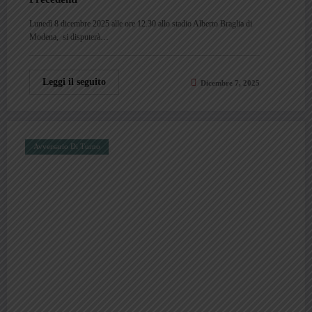
Lunedì 8 dicembre 2025 alle ore 12.30 allo stadio Alberto Braglia di
Modena, si disputerà…
Leggi il seguito
Dicembre 7, 2025
Avversario Di Turno