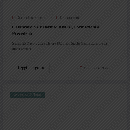
Domenico Sorrentino
0 Commenti
Catanzaro Vs Palermo: Analisi, Formazioni e
Precedenti
Sabato 25 Ottobre 2025 alle ore 19.30 allo Stadio Nicola Ceravolo an
drà in scena il…
Leggi il seguito
Ottobre 24, 2025
Avversario Di Turno