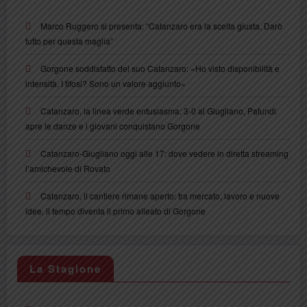
Marco Ruggero si presenta: “Catanzaro era la scelta giusta. Darò
tutto per questa maglia”
Gorgone soddisfatto del suo Catanzaro: «Ho visto disponibilità e
intensità. I tifosi? Sono un valore aggiunto»
Catanzaro, la linea verde entusiasma: 3-0 al Giugliano, Pafundi
apre le danze e i giovani conquistano Gorgone
Catanzaro-Giugliano oggi alle 17: dove vedere in diretta streaming
l’amichevole di Rovato
Catanzaro, il cantiere rimane aperto: tra mercato, lavoro e nuove
idee, il tempo diventa il primo alleato di Gorgone
La Stagione