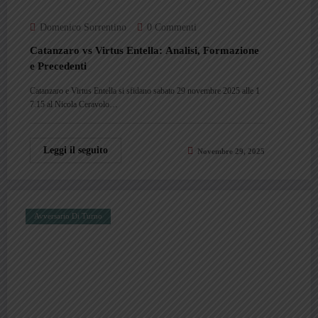
Domenico Sorrentino
0 Commenti
Catanzaro vs Virtus Entella: Analisi, Formazione
e Precedenti
Catanzaro e Virtus Entella si sfidano sabato 29 novembre 2025 alle 1
7.15 al Nicola Ceravolo…
Leggi il seguito
Novembre 29, 2025
Avversario Di Turno