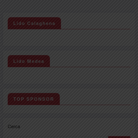
articoli
Lido Calaghena
Lido Medea
TOP SPONSOR
Cerca