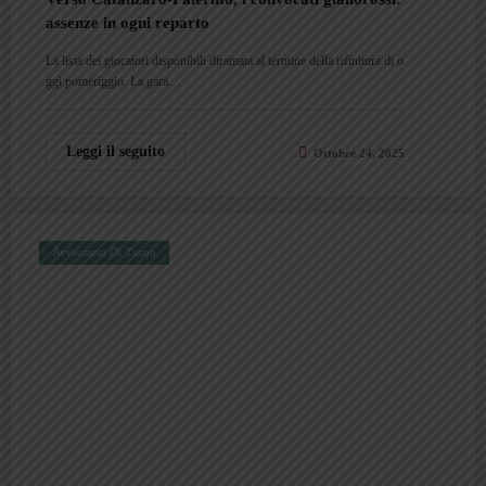
assenze in ogni reparto
La lista dei giocatori disponibili diramata al termine della rifinitura di o
ggi pomeriggio. La gara…
Leggi il seguito
Ottobre 24, 2025
Avversario Di Turno