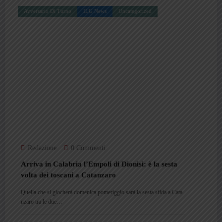
Avversario Di Turno
ILG News
Uncategorized
Redazione
0 Commenti
Arriva in Calabria l’Empoli di Dionisi: è la sesta
volta dei toscani a Catanzaro
Quella che si giocherà domenica pomeriggio sarà la sesta sfida a Cata
nzaro tra le due…