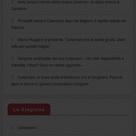
Noto lancia il torneo delle cinque province: «Il calcio unisca la
Calabria»
Pompetti lascia il Catanzaro dopo tre stagioni: il regista riparte dal
Padova
Marco Ruggero si presenta: “Catanzaro era la scelta giusta. Darò
tutto per questa maglia”
Gorgone soddisfatto del suo Catanzaro: «Ho visto disponibilità e
intensità. I tifosi? Sono un valore aggiunto»
Catanzaro, la linea verde entusiasma: 3-0 al Giugliano, Pafundi
apre le danze e i giovani conquistano Gorgone
La Stagione
Calendario