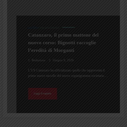
ILG NEWS
UNCATEGORIZED
Catanzaro, il primo mattone del
nuovo corso: Bignotti raccoglie
l’eredità di Morganti
Redazione
Giugno 9, 2026
L’US Catanzaro ha ufficializzato quello che rappresenta il
primo nuovo tassello del nuovo organigramma societario.…
Leggi il seguito