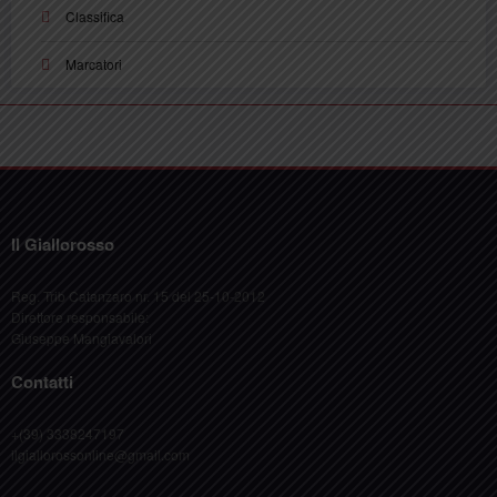
Classifica
Marcatori
Il Giallorosso
Reg. Trib Catanzaro nr. 15 del 25-10-2012
Direttore responsabile:
Giuseppe Mangiavalori
Contatti
+(39) 3338247197
ilgiallorossonline@gmail.com