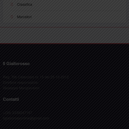
Classifica
Marcatori
Il Giallorosso
Reg. Trib Catanzaro nr. 15 del 25-10-2012
Direttore responsabile:
Giuseppe Mangiavalori
Contatti
+(39) 3338247197
ilgiallorossonline@gmail.com