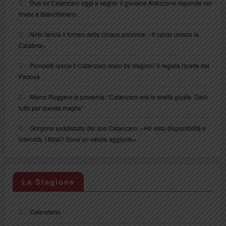
Due ex Catanzaro oggi a segno: il giovane Ardizzone risponde nel
finale a Bianchimano
Noto lancia il torneo delle cinque province: «Il calcio unisca la
Calabria»
Pompetti lascia il Catanzaro dopo tre stagioni: il regista riparte dal
Padova
Marco Ruggero si presenta: “Catanzaro era la scelta giusta. Darò
tutto per questa maglia”
Gorgone soddisfatto del suo Catanzaro: «Ho visto disponibilità e
intensità. I tifosi? Sono un valore aggiunto»
La Stagione
Calendario