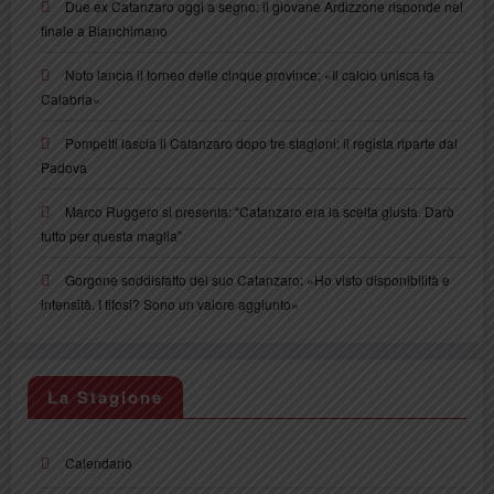
Due ex Catanzaro oggi a segno: il giovane Ardizzone risponde nel
finale a Bianchimano
Noto lancia il torneo delle cinque province: «Il calcio unisca la
Calabria»
Pompetti lascia il Catanzaro dopo tre stagioni: il regista riparte dal
Padova
Marco Ruggero si presenta: “Catanzaro era la scelta giusta. Darò
tutto per questa maglia”
Gorgone soddisfatto del suo Catanzaro: «Ho visto disponibilità e
intensità. I tifosi? Sono un valore aggiunto»
La Stagione
Calendario