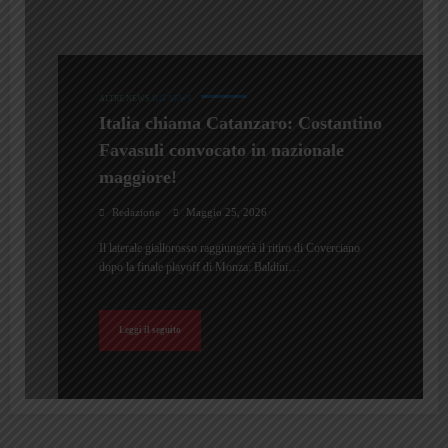
ALTRE NEWS
ILG NEWS
Italia chiama Catanzaro: Costantino
Favasuli convocato in nazionale
maggiore!
Redazione
Maggio 25, 2026
Il laterale giallorosso raggiungerà il ritiro di Coverciano
dopo la finale playoff di Monza: Baldini…
Leggi il seguito