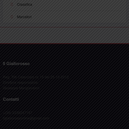
Classifica
Marcatori
Il Giallorosso
Reg. Trib Catanzaro nr. 15 del 25-10-2012
Direttore responsabile:
Giuseppe Mangiavalori
Contatti
+(39) 3338247197
ilgiallorossonline@gmail.com