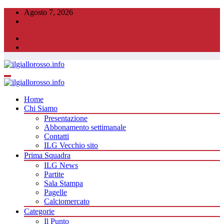
Vai
Agosto 7, 2026
al
contenuto
Home
Chi Siamo
Presentazione
Abbonamento settimanale
Contatti
ILG Vecchio sito
Prima Squadra
ILG News
Partite
Sala Stampa
Pagelle
Calciomercato
Categorie
Il Punto