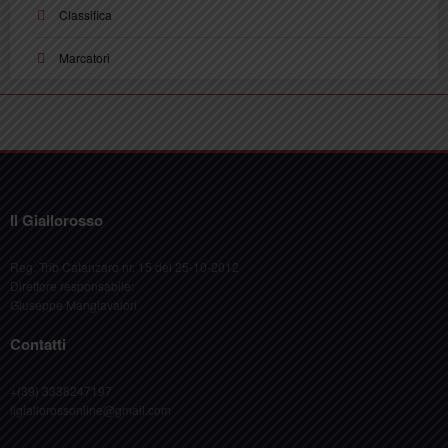
Classifica
Marcatori
Il Giallorosso
Reg. Trib Catanzaro nr. 15 del 25-10-2012
Direttore responsabile:
Giuseppe Mangiavalori
Contatti
+(39) 3338247197
ilgiallorossonline@gmail.com