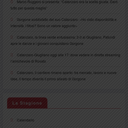
Marco Ruggero si presenta: “Catanzaro era la scelta giusta. Darò
tutto per questa maglia”
Gorgone soddisfatto del suo Catanzaro: «Ho visto disponibilità e
intensità. I tifosi? Sono un valore aggiunto»
Catanzaro, la linea verde entusiasma: 3-0 al Giugliano, Pafundi
apre le danze e i giovani conquistano Gorgone
Catanzaro-Giugliano oggi alle 17: dove vedere in diretta streaming
l’amichevole di Rovato
Catanzaro, il cantiere rimane aperto: tra mercato, lavoro e nuove
idee, il tempo diventa il primo alleato di Gorgone
La Stagione
Calendario