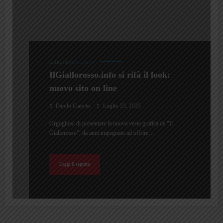
ALTRE NEWS
ILG NEWS
IlGiallorosso.info si rifà il look:
nuovo sito on line
Danilo Ciancio
Luglio 23, 2025
Orgogliosi di presentare la nuova veste grafica de "Il
Giallorosso", da anni impegnato ad offrire…
Leggi il seguito