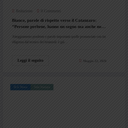
Redazione
0 Commenti
Bianco, parole di rispetto verso il Catanzaro:
“Persone perbene, hanno un sogno ma anche noi
vogliamo tornare in A”
Atteggiamento prudente e parole importanti quelle pronunciate con int
elligenza dal tecnico dei brianzoli: è già…
Leggi il seguito
Maggio 22, 2026
ILG News
Sala Stampa