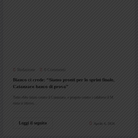
Redazione
0 Commenti
Bianco ci crede: “Siamo pronti per lo sprint finale,
Catanzaro banco di prova”
Tutto ebbe inizio contro il Catanzaro, e proprio contro i calabresi il M
onza si ritrova…
Leggi il seguito
Aprile 4, 2026