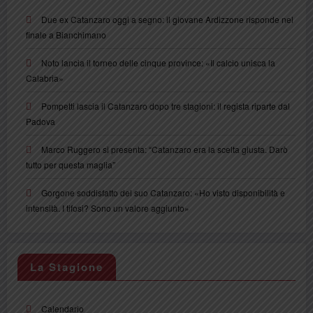
Due ex Catanzaro oggi a segno: il giovane Ardizzone risponde nel
finale a Bianchimano
Noto lancia il torneo delle cinque province: «Il calcio unisca la
Calabria»
Pompetti lascia il Catanzaro dopo tre stagioni: il regista riparte dal
Padova
Marco Ruggero si presenta: “Catanzaro era la scelta giusta. Darò
tutto per questa maglia”
Gorgone soddisfatto del suo Catanzaro: «Ho visto disponibilità e
intensità. I tifosi? Sono un valore aggiunto»
La Stagione
Calendario