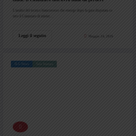
L'analisi del tecnico biancorosso che emerge dopo la gara disputata co
ntro il Catanzaro di mister…
Leggi il seguito
Maggio 24, 2026
ILG News
Sala Stampa