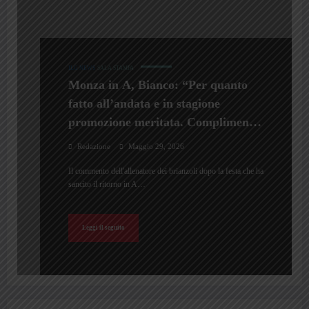
ILG NEWS
SALA STAMPA
Monza in A, Bianco: “Per quanto
fatto all’andata e in stagione
promozione meritata. Complimenti
al Catanzaro”
Redazione
Maggio 29, 2026
Il commento dell'allenatore dei brianzoli dopo la festa che ha
sancito il ritorno in A…
Leggi il seguito