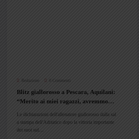
Redazione
0 Commenti
Blitz giallorosso a Pescara, Aquilani:
“Merito ai miei ragazzi, avremmo
dovuto segnare di più”
Le dichiarazioni dell'allenatore giallorosso dalla sal
a stampa dell'Adriatico dopo la vittoria importante
dei suoi sul…