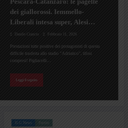
Pescara-Catanzaro: le pagelle
dei giallorossi. Iemmello-
Liberali intesa super, Alesi
cecchino
Danilo Ciancio
Febbraio 11, 2026
Prestazioni tutte positive dei protagonisti di questa
difficile trasferta allo stadio "Adriatico", tifosi
compresi! Pigliacelli…
Leggi il seguito
ILG News
Partite