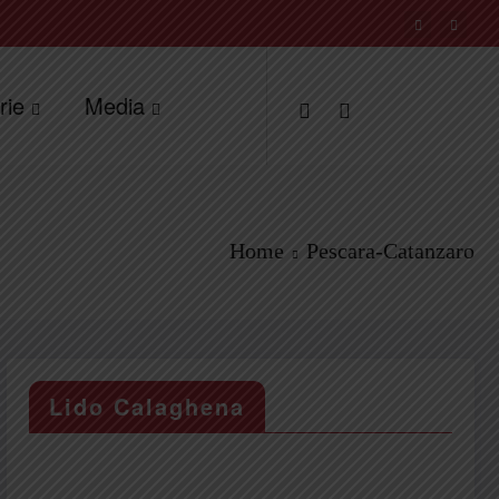
rie
Media
Home
Pescara-Catanzaro
Lido Calaghena