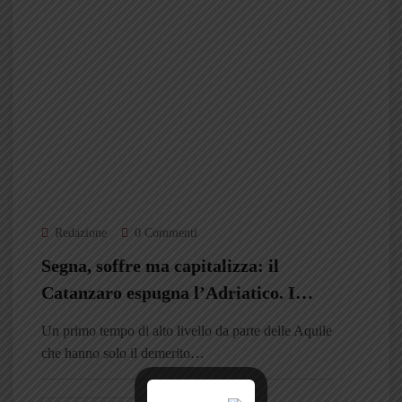
Redazione
0 Commenti
Segna, soffre ma capitalizza: il
Catanzaro espugna l’Adriatico. I
giallorossi non cadono nella trappola
Un primo tempo di alto livello da parte delle Aquile
Pescara
che hanno solo il demerito…