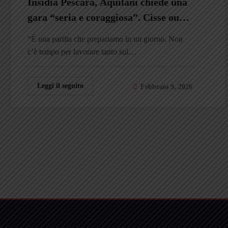
Insidia Pescara, Aquilani chiede una
gara “seria e coraggiosa”. Cisse out
per più di un mese, tocca a Nuamah
“È una partita che prepariamo in un giorno. Non
c’è tempo per lavorare tanto sul…
Leggi il seguito
Febbraio 9, 2026