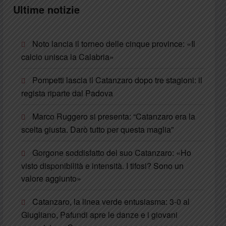
Ultime notizie
Noto lancia il torneo delle cinque province: «Il
calcio unisca la Calabria»
Pompetti lascia il Catanzaro dopo tre stagioni: il
regista riparte dal Padova
Marco Ruggero si presenta: “Catanzaro era la
scelta giusta. Darò tutto per questa maglia”
Gorgone soddisfatto del suo Catanzaro: «Ho
visto disponibilità e intensità. I tifosi? Sono un
valore aggiunto»
Catanzaro, la linea verde entusiasma: 3-0 al
Giugliano, Pafundi apre le danze e i giovani