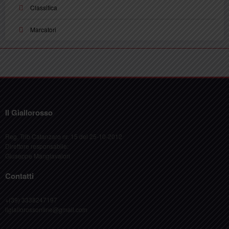
Classifica
Marcatori
Il Giallorosso
Reg. Trib Catanzaro nr. 15 del 25-10-2012
Direttore responsabile:
Giuseppe Mangiavalori
Contatti
+(39) 3338247197
ilgiallorossonline@gmail.com