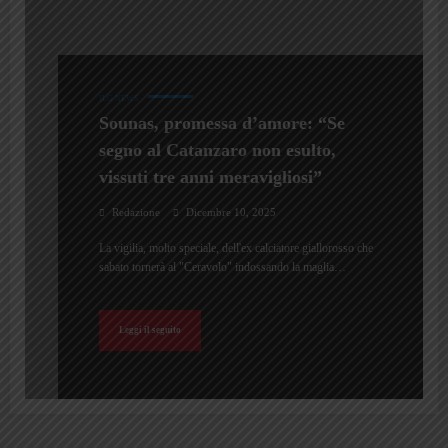
ILG NEWS
Sounas, promessa d’amore: “Se
segno al Catanzaro non esulto,
vissuti tre anni meravigliosi”
Redazione
Dicembre 10, 2025
La vigilia, molto speciale, dell'ex calciatore giallorosso che
sabato tornerà al "Ceravolo" indossando la maglia…
Leggi il seguito