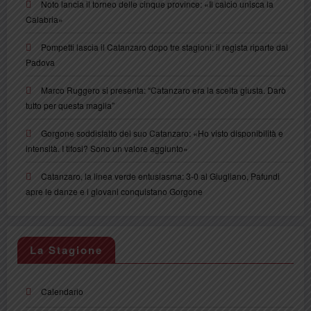
Noto lancia il torneo delle cinque province: «Il calcio unisca la
Calabria»
Pompetti lascia il Catanzaro dopo tre stagioni: il regista riparte dal
Padova
Marco Ruggero si presenta: “Catanzaro era la scelta giusta. Darò
tutto per questa maglia”
Gorgone soddisfatto del suo Catanzaro: «Ho visto disponibilità e
intensità. I tifosi? Sono un valore aggiunto»
Catanzaro, la linea verde entusiasma: 3-0 al Giugliano, Pafundi
apre le danze e i giovani conquistano Gorgone
La Stagione
Calendario