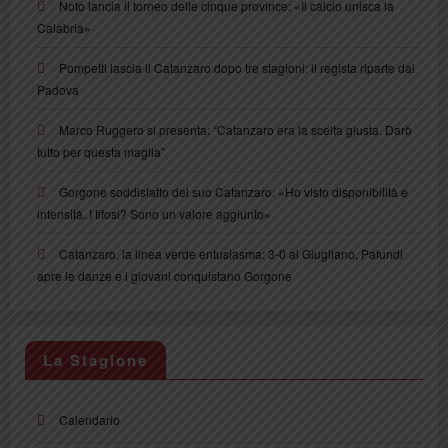
Noto lancia il torneo delle cinque province: «Il calcio unisca la
Calabria»
Pompetti lascia il Catanzaro dopo tre stagioni: il regista riparte dal
Padova
Marco Ruggero si presenta: “Catanzaro era la scelta giusta. Darò
tutto per questa maglia”
Gorgone soddisfatto del suo Catanzaro: «Ho visto disponibilità e
intensità. I tifosi? Sono un valore aggiunto»
Catanzaro, la linea verde entusiasma: 3-0 al Giugliano, Pafundi
apre le danze e i giovani conquistano Gorgone
La Stagione
Calendario