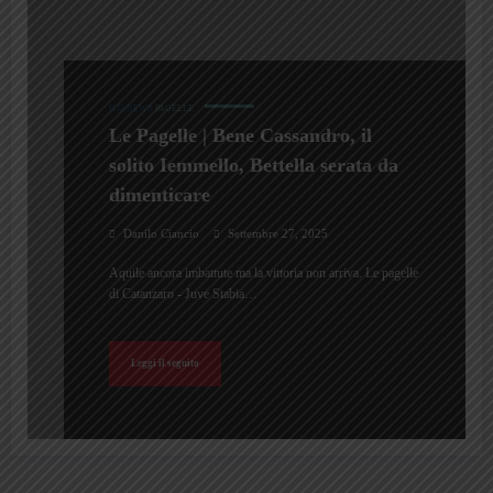
ILG NEWS
PAGELLE
Le Pagelle | Bene Cassandro, il
solito Iemmello, Bettella serata da
dimenticare
Danilo Ciancio
Settembre 27, 2025
Aquile ancora imbattute ma la vittoria non arriva. Le pagelle
di Catanzaro - Juve Stabia…
Leggi il seguito