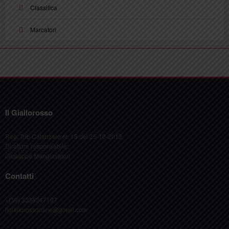
Classifica
Marcatori
Il Giallorosso
Reg. Trib Catanzaro nr. 15 del 25-10-2012
Direttore responsabile:
Giuseppe Mangiavalori
Contatti
+(39) 3338247197
ilgiallorossonline@gmail.com