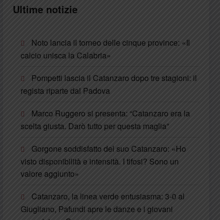
Ultime notizie
Noto lancia il torneo delle cinque province: «Il
calcio unisca la Calabria»
Pompetti lascia il Catanzaro dopo tre stagioni: il
regista riparte dal Padova
Marco Ruggero si presenta: “Catanzaro era la
scelta giusta. Darò tutto per questa maglia”
Gorgone soddisfatto del suo Catanzaro: «Ho
visto disponibilità e intensità. I tifosi? Sono un
valore aggiunto»
Catanzaro, la linea verde entusiasma: 3-0 al
Giugliano, Pafundi apre le danze e i giovani