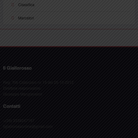
Classifica
Marcatori
Il Giallorosso
Reg. Trib Catanzaro nr. 15 del 25-10-2012
Direttore responsabile:
Giuseppe Mangiavalori
Contatti
+(39) 3338247197
ilgiallorossonline@gmail.com