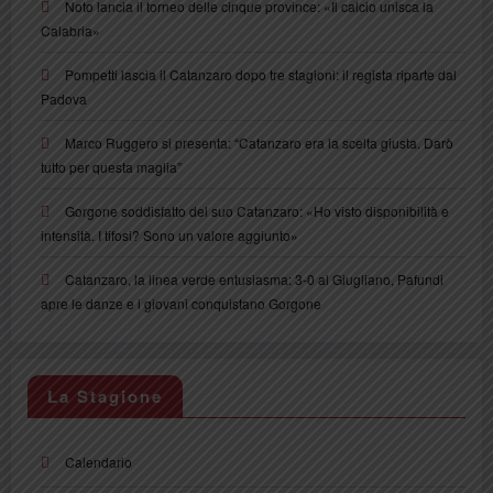
Noto lancia il torneo delle cinque province: «Il calcio unisca la
Calabria»
Pompetti lascia il Catanzaro dopo tre stagioni: il regista riparte dal
Padova
Marco Ruggero si presenta: “Catanzaro era la scelta giusta. Darò
tutto per questa maglia”
Gorgone soddisfatto del suo Catanzaro: «Ho visto disponibilità e
intensità. I tifosi? Sono un valore aggiunto»
Catanzaro, la linea verde entusiasma: 3-0 al Giugliano, Pafundi
apre le danze e i giovani conquistano Gorgone
La Stagione
Calendario