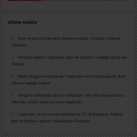
Ultime notizie
Noto lancia il torneo delle cinque province: «Il calcio unisca la
Calabria»
Pompetti lascia il Catanzaro dopo tre stagioni: il regista riparte dal
Padova
Marco Ruggero si presenta: “Catanzaro era la scelta giusta. Darò
tutto per questa maglia”
Gorgone soddisfatto del suo Catanzaro: «Ho visto disponibilità e
intensità. I tifosi? Sono un valore aggiunto»
Catanzaro, la linea verde entusiasma: 3-0 al Giugliano, Pafundi
apre le danze e i giovani conquistano Gorgone