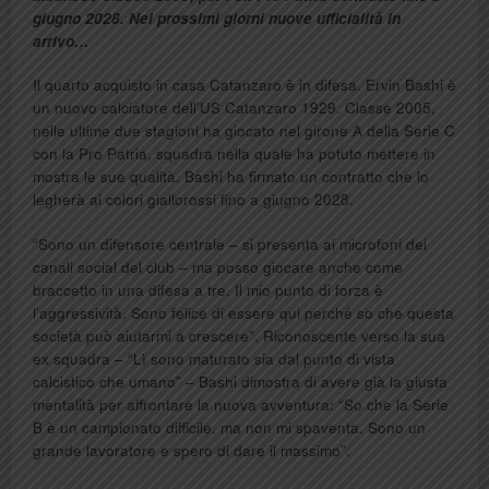
giugno 2028. Nei prossimi giorni nuove ufficialità in
arrivo…
Il quarto acquisto in casa Catanzaro è in difesa. Ervin Bashi è
un nuovo calciatore dell’US Catanzaro 1929. Classe 2005,
nelle ultime due stagioni ha giocato nel girone A della Serie C
con la Pro Patria, squadra nella quale ha potuto mettere in
mostra le sue qualità. Bashi ha firmato un contratto che lo
legherà ai colori giallorossi fino a giugno 2028.
“Sono un difensore centrale – si presenta ai microfoni dei
canali social del club – ma posso giocare anche come
braccetto in una difesa a tre. Il mio punto di forza è
l’aggressività. Sono felice di essere qui perché so che questa
società può aiutarmi a crescere”. Riconoscente verso la sua
ex squadra – “Lì sono maturato sia dal punto di vista
calcistico che umano” – Bashi dimostra di avere già la giusta
mentalità per affrontare la nuova avventura: “So che la Serie
B è un campionato difficile, ma non mi spaventa. Sono un
grande lavoratore e spero di dare il massimo”.