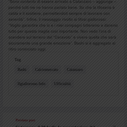
“Sono contento di essere arrivato a Catanzaro – aggiunge –
perché tutti me ne hanno parlato bene. So che la tifoseria è
calda e ti sostiene, permettendoti sempre di lavorare con
serenità”. Infine, il messaggio rivolto ai tifosi giallorossi:
“Voglio garantire che io e i miei compagni lotteremo e daremo
tutto per questa maglia così importante. Non vedo l’ora di
scendere sul terreno del “Ceravolo” e vivere quella che sarà
sicuramente una grande emozione”. Bashi si è aggregato al
ritiro cominciato oggi.
Tag
Bashi
Calciomercato
Catanzaro
Ilgiallorosso.info
Ufficialità
Previous post