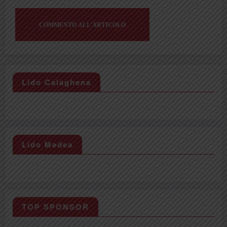
Lido Calaghena
Lido Medea
TOP SPONSOR