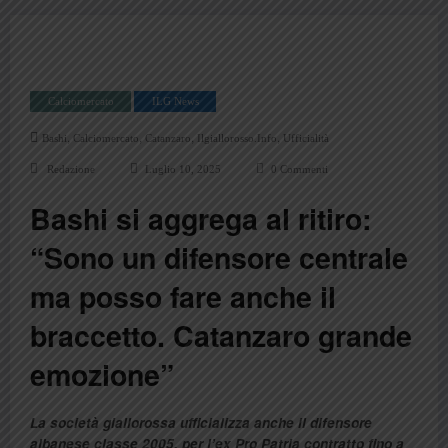
Calciomercato
ILG News
,
,
,
,
Bashi
Calciomercato
Catanzaro
Ilgiallorosso.info
Ufficialità
Redazione
Luglio 10, 2025
0 Commenti
Bashi si aggrega al ritiro:
“Sono un difensore centrale
ma posso fare anche il
braccetto. Catanzaro grande
emozione”
La società giallorossa ufficializza anche il difensore
albanese classe 2005, per l’ex Pro Patria contratto fino a