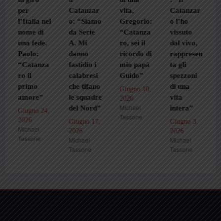
per
Catanzar
vita,
Catanzar
l’Italia nel
o: “Siamo
Gregorio:
o l’ho
nome di
da Serie
“Catanza
vissuto
una fede.
A. Mi
ro, sei il
dal vivo,
Paolo:
danno
ricordo di
rappresen
“Catanza
fastidio i
mio papà
ta gli
ro il
calabresi
Guido”
spezzoni
primo
che tifano
di una
Giugno 10,
amore”
le squadre
vita
2026
Michael
del Nord”
intera”
Giugno 24,
Tassone
2026
Giugno 17,
Giugno 3,
Michael
2026
2026
Tassone
Michael
Michael
Tassone
Tassone