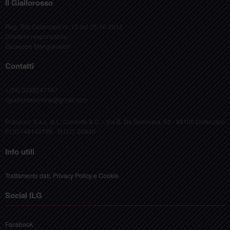
Il Giallorosso
Reg. Trib Catanzaro nr. 15 del 25-10-2012
Direttore responsabile:
Giuseppe Mangiavalori
Contatti
+(39) 3338247197
ilgiallorossonline@gmail.com
Publycon S.a.s. di L. Conforto & C. - Via B. Da Seminara, 52 - 88100 Catanzaro
P.I.03148140795 - R.O.C. 20849
Info utili
Trattamento dati, Privacy Policy e Cookie
Social ILG
Facebook