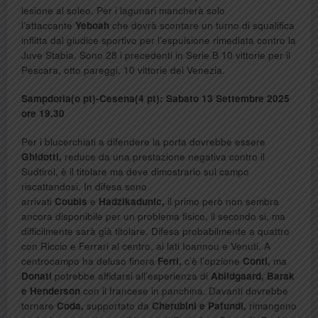
lesione al soleo. Per i lagunari mancherà solo
l’attaccante
Yeboah
che dovrà scontare un turno di squalifica
inflitta dal giudice sportivo per l’espulsione rimediata contro la
Juve Stabia. Sono 28 i precedenti in Serie B 10 vittorie per il
Pescara, otto pareggi, 10 vittorie del Venezia.
Sampdoria(o pt)-Cesena(4 pt):
Sabato 13 Settembre 2025
ore 19.30
Per i blucerchiati a difendere la porta dovrebbe essere
Ghidotti,
reduce da una prestazione negativa contro il
Sudtirol, è il titolare ma deve dimostrarlo sul campo
riscattandosi. In difesa sono
arrivati
Coubis
e
Hadzikadunic,
il primo però non sembra
ancora disponibile per un problema fisico, il secondo si, ma
difficilmente sarà già titolare. Difesa probabilmente a quattro
con Riccio e Ferrari al centro, ai lati Ioannou e Venuti. A
centrocampo ha deluso finora
Ferri,
c’è l’opzione
Conti,
ma
Donati
potrebbe affidarsi all’esperienza di
Abildgaard, Barak
e Henderson
con il francese in panchina. Davanti dovrebbe
tornare
Coda,
supportato da
Cherubini e Pafundi,
rimangono