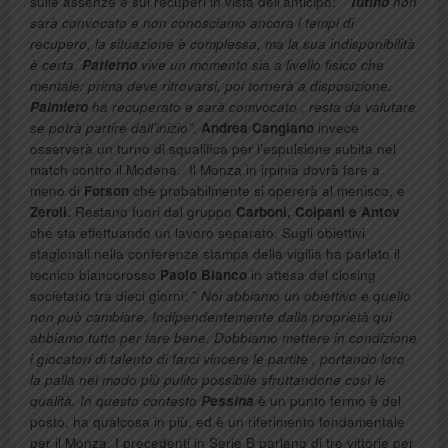
sulle assenze e sui recuperi in vista dell’anticipo: ”
Tutino
non
sarà convocato e non conosciamo ancora i tempi di
recupero, la situazione è complessa, ma la sua indisponibilità
è certa.
Patierno
vive un momento sia a livello fisico che
mentale: prima deve ritrovarsi, poi tornerà a disposizione.
Palmiero
ha recuperato e sarà comvocato , resta da valutare
se potrà partire dall’inizio”.
Andrea Cangiano
invece
osserverà un turno di squalifica per l’espulsione subita nel
match contro il Modena. Il Monza in irpinia dovrà fare a
meno di
Forson
che probabilmente si opererà al menisco, e
Zeroli.
Restano fuori dal gruppo
Carboni, Colpani e Antov
che sta effettuando un lavoro separato. Sugli obiettivi
stagionali nella conferenza stampa della vigilia ha parlato il
tecnico biancorosso
Paolo Bianco
in attesa del closing
societario tra dieci giorni: ”
Noi abbiamo un obiettivo e quello
non può cambiare. Indipendentemente dalla proprietà qui
abbiamo tutto per fare bene. Dobbiamo mettere in condizione
i giocatori di talento di farci vincere le partite , portando loro
la palla nel modo più pulito possibile sfruttandone così le
qualità. In questo contesto
Pessina
è un punto fermo è del
posto, ha qualcosa in più, ed è un riferimento fondamentale
per il Monza. I precedenti in Serie B parlano di tre vittorie per