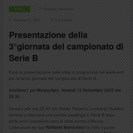
Il Punto
Domenico Sorrentino
Settembre 11, 2025
0 Commenti
Presentazione della
3°giornata del campionato di
Serie B
Ecco la presentazione delle sfide in programma nel week-end
per la terza giornata del campionato di Serie B.
Avellino(1 pt)-Monza(4pt): Venerdì 12 Settembre 2025 ore
20.30
Domani alle ore 20.30 allo Stadio Partenio-Lombardi l’Avellino
tornerà a disputare una partita casalinga in Serie B dopo
sette anni l’occasione sarà la sfida contro il Monza.
L’allenatore dei lupi
Raffaele Biancolino
ha fatto il punto