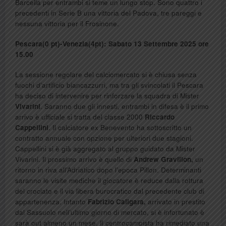
Barcella per entrambi si teme un lungo stop. Sono quattro i
precedenti in Serie B una vittoria del Padova, tre pareggi e
nessuna vittoria per il Frosinone.
Pescara(0 pt)-Venezia(4pt): Sabato 13 Settembre 2025 ore
15.00
La sessione regolare del calciomercato si è chiusa senza
fuochi d’artificio biancazzurri, ma tra gli svincolati il Pescara
ha deciso di intervenire per rinforzare la squadra di Mister
Vivarini
. Saranno due gli innesti, entrambi in difesa è il primo
arrivo è ufficiale si tratta del classe 2000
Riccardo
Cappellini
. Il calciatore ex Benevento ha sottoscritto un
contratto annuale con opzione per ulteriori due stagioni.
Cappellini si è già aggregato al gruppo guidato da Mister
Vivarini. Il prossimo arrivo è quello di
Andrew Gravillon,
un
ritorno in riva all’Adriatico dopo l’epoca Pillon. Determinanti
saranno le visite mediche il giocatore è reduce dalla rottura
del crociato e il via libera burocratico dal precedente club di
appartenenza. Intanto
Fabrizio Caligara,
arrivato in prestito
dal Sassuolo nell’ultimo giorno di mercato, si è infortunato è
sarà out almeno un mese. Il centrocampista ha rimediato una