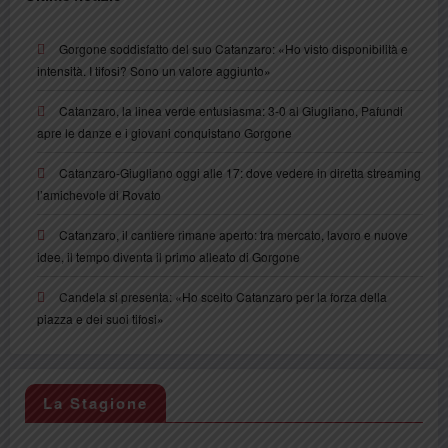
Gorgone soddisfatto del suo Catanzaro: «Ho visto disponibilità e
intensità. I tifosi? Sono un valore aggiunto»
Catanzaro, la linea verde entusiasma: 3-0 al Giugliano, Pafundi
apre le danze e i giovani conquistano Gorgone
Catanzaro-Giugliano oggi alle 17: dove vedere in diretta streaming
l’amichevole di Rovato
Catanzaro, il cantiere rimane aperto: tra mercato, lavoro e nuove
idee, il tempo diventa il primo alleato di Gorgone
Candela si presenta: «Ho scelto Catanzaro per la forza della
piazza e dei suoi tifosi»
La Stagione