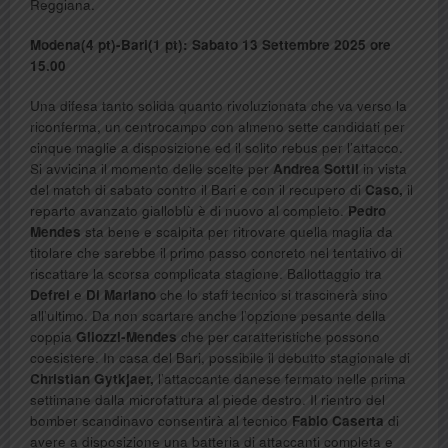
Reggiana.
Modena(4 pt)-Bari(1 pt): Sabato 13 Settembre 2025 ore
15.00
Una difesa tanto solida quanto rivoluzionata che va verso la
riconferma, un centrocampo con almeno sette candidati per
cinque maglie a disposizione ed il solito rebus per l’attacco.
Si avvicina il momento delle scelte per
Andrea Sottil
in vista
del match di sabato contro il Bari e con il recupero di
Caso,
il
reparto avanzato gialloblù è di nuovo al completo.
Pedro
Mendes
sta bene e scalpita per ritrovare quella maglia da
titolare che sarebbe il primo passo concreto nel tentativo di
riscattare la scorsa complicata stagione. Ballottaggio tra
Defrel
e
Di Mariano
che lo staff tecnico si trascinerà sino
all’ultimo. Da non scartare anche l’opzione pesante della
coppia
Gliozzi-Mendes
che per caratteristiche possono
coesistere. In casa del Bari, possibile il debutto stagionale di
Christian Gytkjaer,
l’attaccante danese fermato nelle prima
settimane dalla microfattura al piede destro. Il rientro del
bomber scandinavo consentirà al tecnico
Fabio Caserta
di
avere a disposizione una batteria di attaccanti completa e