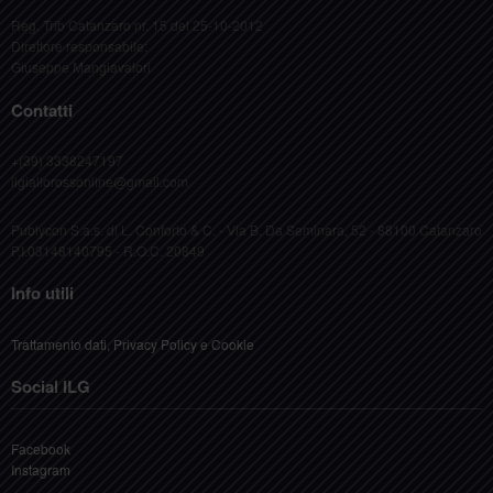
Giuseppe Mangiavalori
Contatti
+(39) 3338247197
ilgiallorossonline@gmail.com
Publycon S.a.s. di L. Conforto & C. - Via B. Da Seminara, 52 - 88100 Catanzaro
P.I.03148140795 - R.O.C. 20849
Info utili
Trattamento dati, Privacy Policy e Cookie
Social ILG
Facebook
Instagram