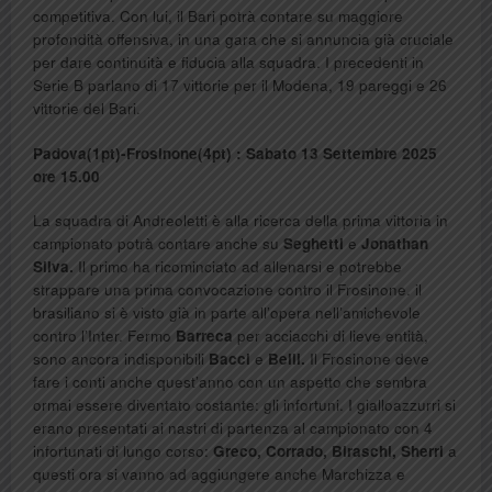
competitiva. Con lui, il Bari potrà contare su maggiore
profondità offensiva, in una gara che si annuncia già cruciale
per dare continuità e fiducia alla squadra. I precedenti in
Serie B parlano di 17 vittorie per il Modena, 19 pareggi e 26
vittorie del Bari.
Padova(1pt)-Frosinone(4pt) : Sabato 13 Settembre 2025
ore 15.00
La squadra di Andreoletti è alla ricerca della prima vittoria in
campionato potrà contare anche su
Seghetti
e
Jonathan
Silva.
Il primo ha ricominciato ad allenarsi e potrebbe
strappare una prima convocazione contro il Frosinone. il
brasiliano si è visto già in parte all’opera nell’amichevole
contro l’Inter. Fermo
Barreca
per acciacchi di lieve entità,
sono ancora indisponibili
Bacci
e
Belli.
Il Frosinone deve
fare i conti anche quest’anno con un aspetto che sembra
ormai essere diventato costante: gli infortuni. I gialloazzurri si
erano presentati ai nastri di partenza al campionato con 4
infortunati di lungo corso:
Greco, Corrado, Biraschi, Sherri
a
questi ora si vanno ad aggiungere anche Marchizza e