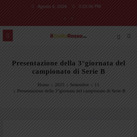
Vai
Agosto 6, 2026
3:23:37 PM
al
contenuto
Presentazione della 3°giornata del
campionato di Serie B
Home
2025
Settembre
11
Presentazione della 3°giornata del campionato di Serie B