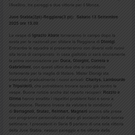
l’Avellino, tre pareggi e due vittorie per il Monza.
Juve Stabia(2pt)-Reggiana(3 pt): Sabato 13 Settembre
2025 ore 15.00
Le vespe di
Ignazio Abate
torneranno in campo dopo la
sosta per le nazionali per sfidare la Reggiana di
Dionigi
.
Entrambe le squadre si presenteranno con diversi volti nuovi
alla terza di campionato: in casa gialloblù ci sarà sicuramente
la prima convocazione per
Duca, Giorgini, Correia e
Gabrielloni
, con questi ultimi due che si candidano
fortemente per la maglia di titolare. Mister Dionigi sta
inserendo gradualmente i nuovi arrivati:
Charlys, Lambourde
e Tripaldelli,
che potrebbero trovare spazio già contro le
vespe. Buone notizie anche dal reparto recuperi:
Rozzio e
Girma
hanno smaltito i rispettivi problemi fisici e sono a
disposizione. Restano invece da valutare le condizioni
di
Bertagnoli, Stulac, Reinhart, Magnani
ancora alle prese
con programmi personalizzati dopo gli acciacchi delle scorse
settimane. I precedenti in Serie B parlano di una sola vittoria
della Juve Stabia, nessun pareggio e tre vittorie della