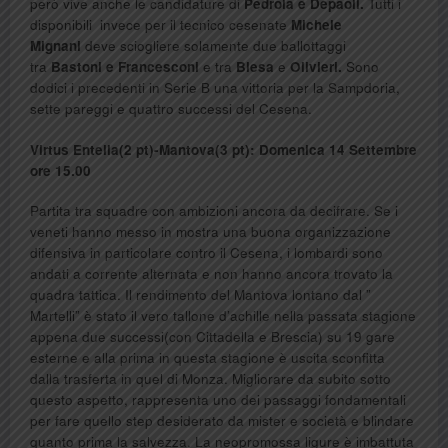
però vive anche le candidature di
Pedrola e Depaoli.
Tutti i
disponibili invece per il tecnico cesenate
Michele
Mignani
deve sciogliere solamente due ballottaggi
tra
Bastoni e Francesconi
e tra
Blesa
e
Olivieri.
Sono
dodici i precedenti in Serie B una vittoria per la Sampdoria,
sette pareggi e quattro successi del Cesena.
Virtus Entella(2 pt)-Mantova(3 pt): Domenica 14 Settembre
ore 15.00
Partita tra squadre con ambizioni ancora da decifrare. Se i
veneti hanno messo in mostra una buona organizzazione
difensiva in particolare contro il Cesena, i lombardi sono
andati a corrente alternata e non hanno ancora trovato la
quadra tattica. Il rendimento del Mantova lontano dal ”
Martelli” è stato il vero tallone d’achille nella passata stagione
appena due successi(con Cittadella e Brescia) su 19 gare
esterne e alla prima in questa stagione è uscita sconfitta
dalla trasferta in quel di Monza. Migliorare da subito sotto
questo aspetto, rappresenta uno dei passaggi fondamentali
per fare quello step desiderato da mister e società e blindare
quanto prima la salvezza. La neopromossa ligure è imbattuta