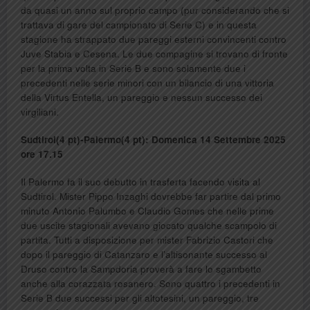
da quasi un anno sul proprio campo (pur considerando che si
trattava di gare del campionato di Serie C) e in questa
stagione ha strappato due pareggi esterni convincenti contro
Juve Stabia e Cesena. Le due compagine si trovano di fronte
per la prima volta in Serie B e sono solamente due i
precedenti nelle serie minori con un bilancio di una vittoria
della Virtus Entella, un pareggio e nessun successo dei
virgiliani.
Sudtirol(4 pt)-Palermo(4 pt): Domenica 14 Settembre 2025
ore 17.15
Il Palermo fa il suo debutto in trasferta facendo visita al
Sudtirol. Mister Pippo Inzaghi dovrebbe far partire dal primo
minuto Antonio Palumbo e Claudio Gomes che nelle prime
due uscite stagionali avevano giocato qualche scampolo di
partita. Tutti a disposizione per mister Fabrizio Castori che
dopo il pareggio di Catanzaro e l’altisonante successo al
Druso contro la Sampdoria proverà a fare lo sgambetto
anche alla corazzata rosanero. Sono quattro i precedenti in
Serie B due successi per gli altotesini, un pareggio, tre