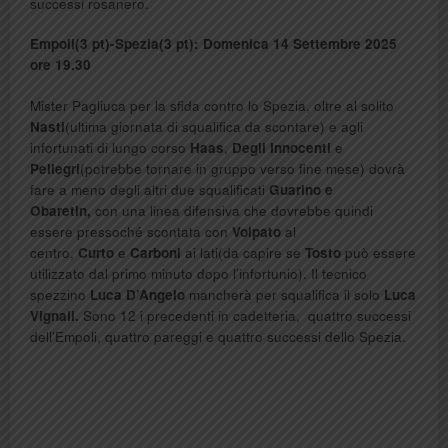
successi rosanero.
Empoli(3 pt)-Spezia(3 pt): Domenica 14 Settembre 2025
ore 19.30
Mister Pagliuca per la sfida contro lo Spezia, oltre al solito
Nasti
(ultima giornata di squalifica da scontare) e agli
infortunati di lungo corso
Haas
,
Degli Innocenti
e
Pellegri
(potrebbe tornare in gruppo verso fine mese) dovrà
fare a meno degli altri due squalificati
Guarino e
Obaretin,
con una linea difensiva che dovrebbe quindi
essere pressoché scontata con
Volpato
al
centro,
Curto
e
Carboni
ai lati(da capire se
Tosto
può essere
utilizzato dal primo minuto dopo l’infortunio). Il tecnico
spezzino
Luca D’Angelo
mancherà per squalifica il solo
Luca
Vignali.
Sono 12 i precedenti in cadetteria, quattro successi
dell’Empoli, quattro pareggi e quattro successi dello Spezia.