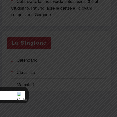
Catanzaro, la linea verde entusiasma: 3-0 al
Giugliano, Pafundi apre le danze e i giovani
conquistano Gorgone
La Stagione
Calendario
Classifica
Marcatori