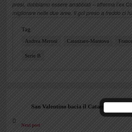
afferma l’ex 
presi, dobbiamo essere arrabbiati –
migliorare nelle due aree. Il gol preso a freddo ci
Tag
Andrea Meroni
Catanzaro-Mantova
Franc
Serie B
San Valentino bacia il Catanzaro: terzo
Next post