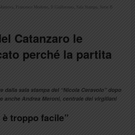
,
,
,
,
Mantova
Francesco Modesto
Il Giallorosso
Sala Stampa
Serie B
el Catanzaro le
ato perché la partita
nte dalla sala stampa del “Nicola Ceravolo” dopo
are anche Andrea Meroni, centrale dei virgiliani
è troppo facile”