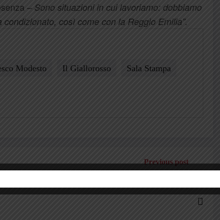
Cosenza
– Sono situazioni in cui lavoriamo: dobbiamo
 ha condizionato, così come con la Reggio Emilia”.
esco Modesto
Il Giallorosso
Sala Stampa
Previous post
 successo consecutivo, steso anche il Mantova