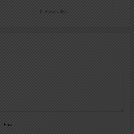
a
giusta. Darò tutto per questa
maglia”
Agosto 6, 2026
Email