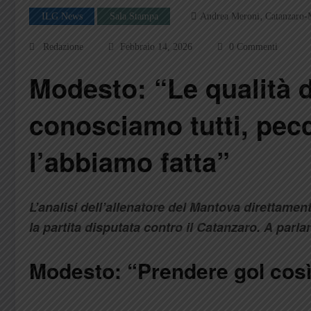
,
ILG News
Sala Stampa
Andrea Meroni
Catanzaro-
Redazione
Febbraio 14, 2026
0 Commenti
Modesto: “Le qualità d
conosciamo tutti, pecc
l’abbiamo fatta”
L’analisi dell’allenatore del Mantova direttame
la partita disputata contro il Catanzaro. A parl
Modesto: “Prendere gol così 