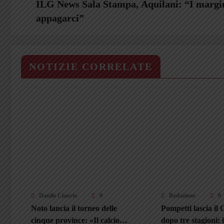
ILG News Sala Stampa, Aquilani: “I margin
appagarci”
NOTIZIE CORRELATE
Danilo Ciancio
0
Redazione
0
Noto lancia il torneo delle
Pompetti lascia il
cinque province: «Il calcio
dopo tre stagioni: i