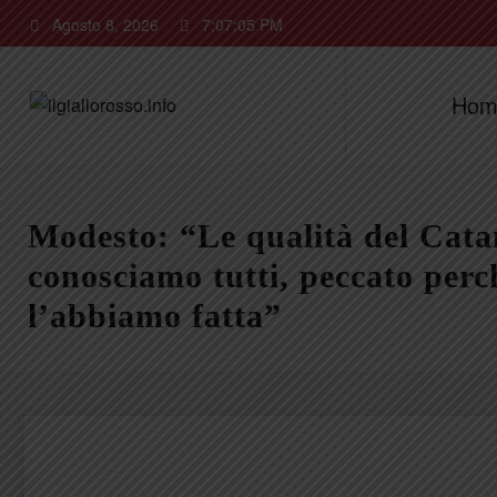
Vai
Agosto 8, 2026
7:07:06 PM
al
contenuto
Hom
Modesto: “Le qualità del Cata
conosciamo tutti, peccato perch
l’abbiamo fatta”