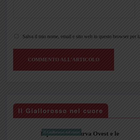
Salva il mio nome, email e sito web in questo browser per 
Il Giallorosso nel cuore
Il pino della Curva Ovest e le
Il Giallorosso nel cuore
Dalla Ger
Il Giallorosso 