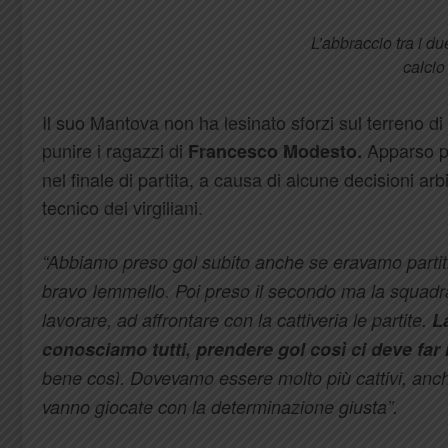
L’abbraccio tra i du
calcio
Il suo Mantova non ha lesinato sforzi sul terreno di 
punire i ragazzi di
Apparso p
Francesco Modesto.
nel finale di partita, a causa di alcune decisioni ar
tecnico dei virgiliani.
“Abbiamo preso gol subito anche se eravamo partit
bravo Iemmello. Poi preso il secondo ma la squadr
lavorare, ad affrontare con la cattiveria le partite.
L
conosciamo tutti, prendere gol così ci deve far r
bene così. Dovevamo essere molto più cattivi, anch
vanno giocate con la determinazione giusta”.