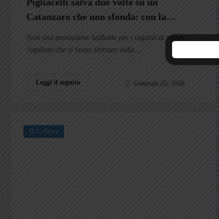
Pigliacelli salva due volte su un
Catanzaro che non sfonda: con la
Samp è uno 0-0 sbiadito
Non una prestazione brillante per i ragazzi di mister
Aquilani che si fanno fermare dalla…
Leggi il seguito
Gennaio 25, 2026
ILG News