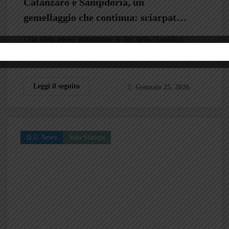
Catanzaro e Sampdoria, un
gemellaggio che continua: sciarpate e
cibo tra le due tifoserie
Una sfida attesa, importante ai fini della classifica,
ma che a poche ore dal calcio…
Leggi il seguito
Gennaio 25, 2026
ILG News
Sala Stampa