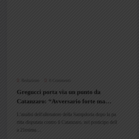
Redazione
0 Commenti
Gregucci porta via un punto da
Catanzaro: “Avversario forte ma
anche Pigliacelli ha fatto belle
L'analisi dell'allenatore della Sampdoria dopo la pa
parate”
rtita disputata contro il Catanzaro, nel posticipo dell
a 21esima…