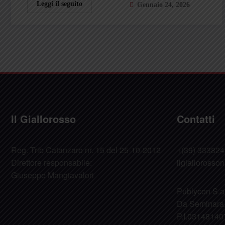
Leggi il seguito
Gennaio 24, 2026
Il Giallorosso
Contatti
Reg. Trib Catanzaro nr. 15 del 25-10-2012
+(39) 33382
Direttore responsabile:
ilgialloross
Giuseppe Mangiavalori
Publycon S.a.s
Da Seminara,
P.I.03148140