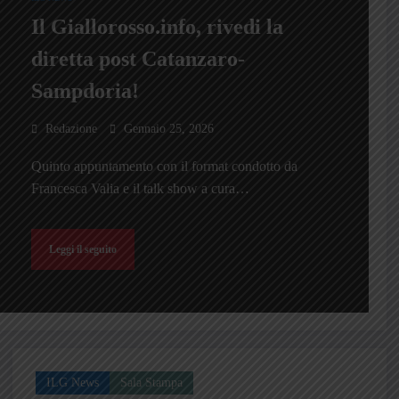
Il Giallorosso.info, rivedi la
diretta post Catanzaro-
Sampdoria!
Redazione
Gennaio 25, 2026
Quinto appuntamento con il format condotto da
Francesca Valia e il talk show a cura…
Leggi il seguito
ILG News
Sala Stampa