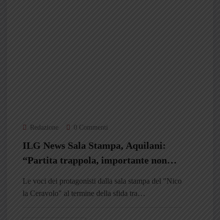
Redazione
0 Commenti
ILG News Sala Stampa, Aquilani:
“Partita trappola, importante non
prendere gol. Liberali ora mi dà
Le voci dei protagonisti dalla sala stampa del "Nico
garanzie”
la Ceravolo" al termine della sfida tra…