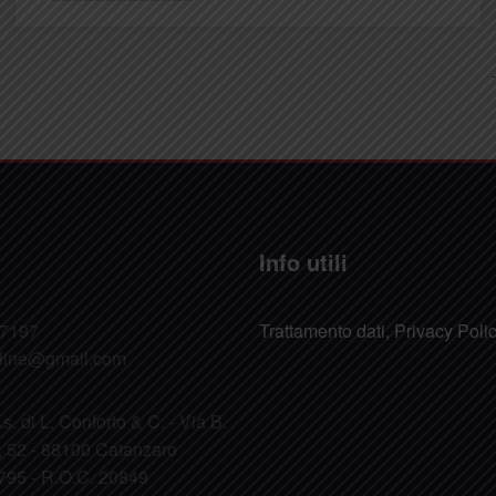
Info utili
47197
Trattamento dati, Privacy Poli
online@gmail.com
. di L. Conforto & C. - Via B.
 52 - 88100 Catanzaro
795 - R.O.C. 20849