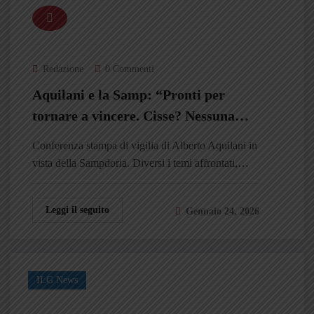
Redazione
0 Commenti
Aquilani e la Samp: “Pronti per
tornare a vincere. Cisse? Nessuna
richiesta. Bettella ha voluto
Conferenza stampa di vigilia di Alberto Aquilani in
andarsene subito, mi ha sorpreso”
vista della Sampdoria. Diversi i temi affrontati,…
Leggi il seguito
Gennaio 24, 2026
ILG News