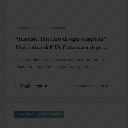
Redazione
0 Commenti
“Insieme. Più forti di ogni tempesta”,
l’iniziativa dell’Us Catanzaro dopo i
danni del ciclone Harry
La gara odierna tra Catanzaro e Sampdoria non è s
oltanto un appuntamento sportivo, ma un…
Leggi il seguito
Gennaio 25, 2026
ILG News
Sala Stampa