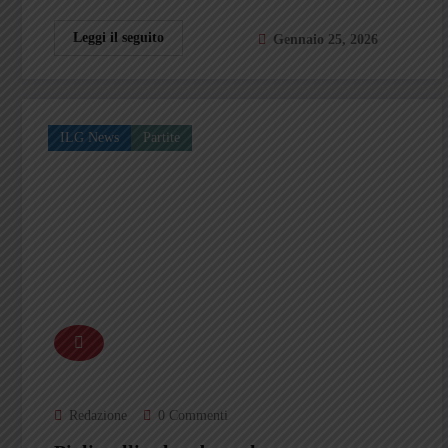
Leggi il seguito
Gennaio 25, 2026
ILG News
Partite
Redazione
0 Commenti