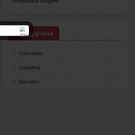
conquistano Gorgone
La Stagione
Calendario
Classifica
Marcatori