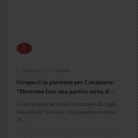
Redazione
0 Commenti
Gregucci in partenza per Catanzaro:
“Dovremo fare una partita seria, di
squadra. Loro in fase di palleggio
Le dichiarazioni del tecnico blucerchiato alla vigilia
sono il top della categoria”
della sfida del "Ceravolo", in programma domenica
25…