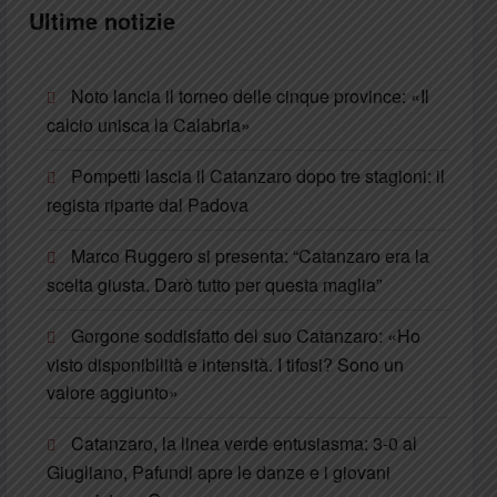
Ultime notizie
Noto lancia il torneo delle cinque province: «Il
calcio unisca la Calabria»
Pompetti lascia il Catanzaro dopo tre stagioni: il
regista riparte dal Padova
Marco Ruggero si presenta: “Catanzaro era la
scelta giusta. Darò tutto per questa maglia”
Gorgone soddisfatto del suo Catanzaro: «Ho
visto disponibilità e intensità. I tifosi? Sono un
valore aggiunto»
Catanzaro, la linea verde entusiasma: 3-0 al
Giugliano, Pafundi apre le danze e i giovani