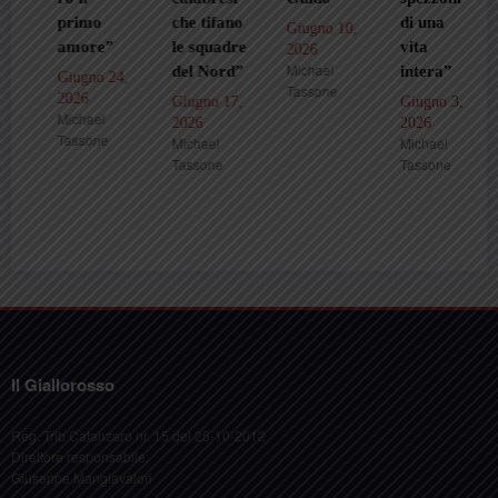
primo
che tifano
di una
Giugno 10,
amore”
le squadre
vita
2026
Michael
del Nord”
intera”
Giugno 24,
Tassone
2026
Giugno 17,
Giugno 3,
Michael
2026
2026
Tassone
Michael
Michael
Tassone
Tassone
Il Giallorosso
Reg. Trib Catanzaro nr. 15 del 25-10-2012
Direttore responsabile:
Giuseppe Mangiavalori