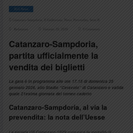
ILG News
,
,
,
,
Catanzaro-Sampdoria
Il Giallorosso
News
Prevendita
Serie B
Redazione
Gennaio 20, 2026
0 Commenti
Catanzaro-Sampdoria,
partita ufficialmente la
vendita dei biglietti
La gara è in programma alle ore 17.15 di domenica 25
gennaio 2026, allo Stadio “Ceravolo” di Catanzaro e valida
quale 21esima giornata del torneo cadetto
Catanzaro-Sampdoria, al via la
prevendita: la nota dell’Uesse
La società US Catanzaro 1929 comunica le modalità di