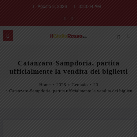
Vai
Agosto 8, 2026
3:33:05 AM
al
contenuto
Catanzaro-Sampdoria, partita
ufficialmente la vendita dei biglietti
Home
2026
Gennaio
20
Catanzaro-Sampdoria, partita ufficialmente la vendita dei biglietti