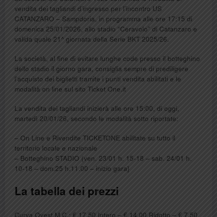
vendita dei tagliandi d’ingresso per l’incontro US
CATANZARO – Sampdoria, in programma alle ore 17:15 di
domenica 25/01/2026, allo stadio “Ceravolo” di Catanzaro e
valida quale 21^ giornata della Serie BKT 2025/26.
La società, al fine di evitare lunghe code presso il botteghino
dello stadio il giorno gara, consiglia sempre di prediligere
l’acquisto dei biglietti tramite i punti vendita abilitati e le
modalità on line sul sito Ticket One.it
La vendita dei tagliandi inizierà alle ore 15:00, di oggi,
martedì 20/01/26, secondo le modalità sotto riportate:
– On Line e Rivendite TICKETONE abilitate su tutto il
territorio locale e nazionale
– Botteghino STADIO (ven. 23/01 h. 15-18 – sab. 24/01 h.
10-18 – dom.25 h.11.00 – inizio gara}
La tabella dei prezzi
Curva Ovest M.C.​​: ​€ 17,50 Intero ​– € 14,00 Ridotto – € 7,50