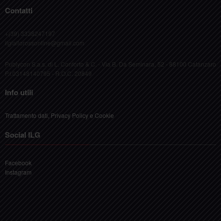
Contatti
+(39) 3338247197
ilgiallorossonline@gmail.com
Publycon S.a.s. di L. Conforto & C. - Via B. Da Seminara, 52 - 88100 Catanzaro
P.I.03148140795 - R.O.C. 20849
Info utili
Trattamento dati, Privacy Policy e Cookie
Social ILG
Facebook
Instagram