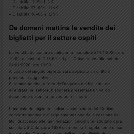
– Disabilità 100%: LINK
– Disabilità 67–99%: LINK
– Disabilità 46–66%: LINK
Da domani mattina la vendita dei
biglietti per il settore ospiti
La vendita del settore ospiti aprirà mercoledì 21/01/2026, ore
10:00, al costo di € 16,50 + d.p. – Chiusura vendita sabato
24/01/2026, ore 19:00
Al costo del singolo biglietto sarà applicato un diritto di
prevendita aggiuntivo.
Si rammenta che, all’atto dell’acquisto del biglietto, ed
all’entrata nel settore, bisognerà presentare un valido
documento d’identità (anche per i minori).
L’acquisto del biglietto implica l’accettazione del ‘Codice
comportamentale e di regolamentazione della cessione dei
titoli di accesso alle manifestazioni calcistiche’ adottato dalla
società US Catanzaro 1929 srl, nonché il regolamento d’uso
dello stadio ‘Ceravolo” disponibili sul sito ufficiale della