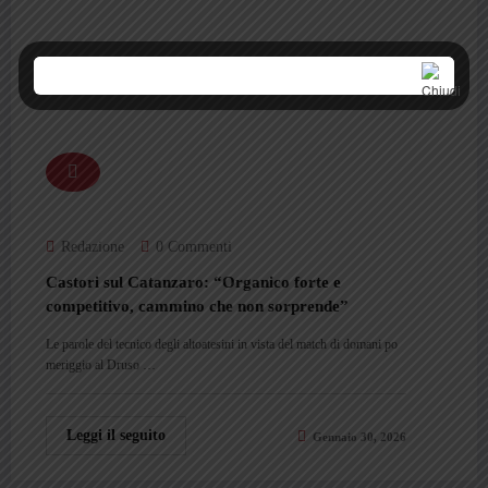
Redazione
0 Commenti
Castori sul Catanzaro: “Organico forte e
competitivo, cammino che non sorprende”
Le parole del tecnico degli altoatesini in vista del match di domani po
meriggio al Druso …
Leggi il seguito
Gennaio 30, 2026