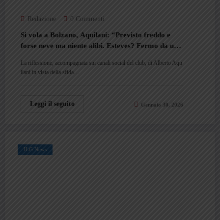
Redazione
0 Commenti
Si vola a Bolzano, Aquilani: “Previsto freddo e
forse neve ma niente alibi. Esteves? Fermo da un
po’ ma ragazzo di prospettiva”
La riflessione, accompagnata sui canali social del club, di Alberto Aqu
ilani in vista della sfida…
Leggi il seguito
Gennaio 30, 2026
ILG News