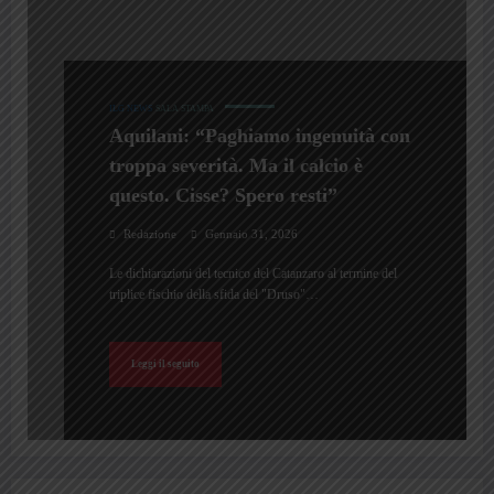
ILG NEWS
SALA STAMPA
Aquilani: “Paghiamo ingenuità con
troppa severità. Ma il calcio è
questo. Cisse? Spero resti”
Redazione
Gennaio 31, 2026
Le dichiarazioni del tecnico del Catanzaro al termine del
triplice fischio della sfida del "Druso"…
Leggi il seguito