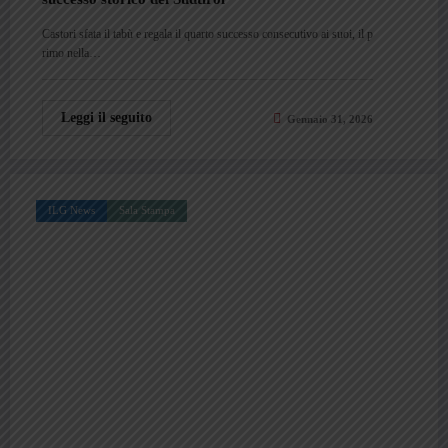
Castori sfata il tabù e regala il quarto successo consecutivo ai suoi, il p
rimo nella…
Leggi il seguito
Gennaio 31, 2026
ILG News
Sala Stampa