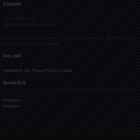
Contatti
+(39) 3338247197
ilgiallorossonline@gmail.com
Publycon S.a.s. di L. Conforto & C. - Via B. Da Seminara, 52 - 88100 Catanzaro
P.I.03148140795 - R.O.C. 20849
Info utili
Trattamento dati, Privacy Policy e Cookie
Social ILG
Facebook
Instagram