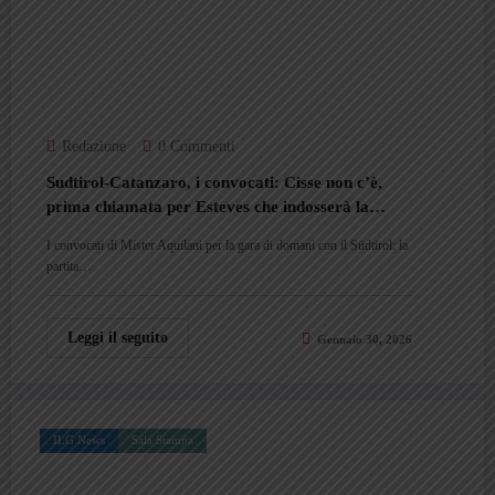
Redazione
0 Commenti
Sudtirol-Catanzaro, i convocati: Cisse non c’è,
prima chiamata per Esteves che indosserà la
maglia numero 2
I convocati di Mister Aquilani per la gara di domani con il Südtirol: la
partita…
Leggi il seguito
Gennaio 30, 2026
ILG News
Sala Stampa