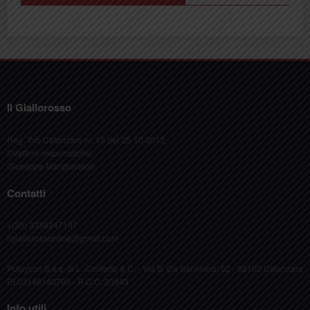
Il Giallorosso
Reg. Trib Catanzaro nr. 15 del 25-10-2012
Direttore responsabile:
Giuseppe Mangiavalori
Contatti
+(39) 3338247197
ilgiallorossonline@gmail.com
Publycon S.a.s. di L. Conforto & C. - Via B. Da Seminara, 52 - 88100 Catanzaro
P.I.03148140795 - R.O.C. 20849
Info utili