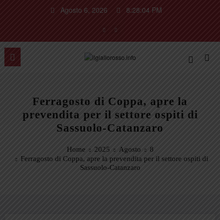
Vai
Agosto 6, 2026
8:28:05 PM
al
contenuto
Ferragosto di Coppa, apre la
prevendita per il settore ospiti di
Sassuolo-Catanzaro
Home
2025
Agosto
8
Ferragosto di Coppa, apre la prevendita per il settore ospiti di
Sassuolo-Catanzaro