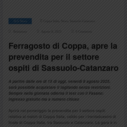
,
,
ILG News
Coppa Italia
News
Sassuolo-Catanzaro
Redazione
Agosto 8, 2025
0 Commenti
Ferragosto di Coppa, apre la
prevendita per il settore
ospiti di Sassuolo-Catanzaro
A partire dalle ore di 15 di oggi, venerdì 8 agosto 2025,
sarà possibile acquistare il tagliando senza restrizioni.
Sempre nella giornata odierna il test con il Fasano:
ingresso gratuito ma a numero chiuso
Aprirà nel pomeriggio la prevendita per il settore ospiti
relativa al match di Coppa Italia, valido per i trentaduesimi di
finale di Coppa Italia, tra Sassuolo e Catanzaro. La gara è in