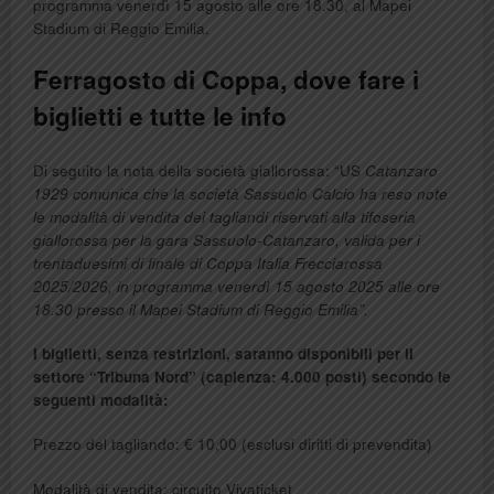
programma venerdì 15 agosto alle ore 18.30, al Mapei
Stadium di Reggio Emilia.
Ferragosto di Coppa, dove fare i
biglietti e tutte le info
Di seguito la nota della società giallorossa: “US
Catanzaro
1929 comunica che la società Sassuolo Calcio ha reso note
le modalità di vendita dei tagliandi riservati alla tifoseria
giallorossa per la gara Sassuolo-Catanzaro, valida per i
trentaduesimi di finale di Coppa Italia Frecciarossa
2025/2026, in programma venerdì 15 agosto 2025 alle ore
18.30 presso il Mapei Stadium di Reggio Emilia”.
I biglietti, senza restrizioni, saranno disponibili per il
settore “Tribuna Nord” (capienza: 4.000 posti) secondo le
seguenti modalità:
Prezzo del tagliando: € 10,00 (esclusi diritti di prevendita)
Modalità di vendita: circuito Vivaticket