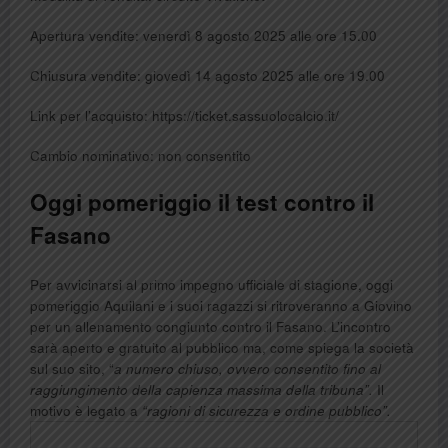
Apertura vendite: venerdì 8 agosto 2025 alle ore 15.00
Chiusura vendite: giovedì 14 agosto 2025 alle ore 19.00
Link per l’acquisto: https://ticket.sassuolocalcio.it/
Cambio nominativo: non consentito
Oggi pomeriggio il test contro il
Fasano
Per avvicinarsi al primo impegno ufficiale di stagione, oggi
pomeriggio Aquilani e i suoi ragazzi si ritroveranno a Giovino
per un allenamento congiunto contro il Fasano. L’incontro
sarà aperto e gratuito al pubblico ma, come spiega la società
sul suo sito, “
a numero chiuso, ovvero consentito fino al
raggiungimento della capienza massima della tribuna”.
Il
motivo è legato a
“ragioni di sicurezza e ordine pubblico”.