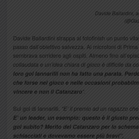
Davide Ballardini, a
(@Gazz
Davide Ballardini strappa al fotofinish un punto vita
passo dall’obiettivo salvezza. Ai microfoni di Prim
sembrava sorridere agli ospiti. Almeno fino all’epis
collaudata e un’idea chiara di gioco è difficile da 
loro gol Iannarilli non ha fatto una parata.
Perde
che forse nel gioco e nelle occasioni probabilm
vincere e non il Catanzaro
“.
Sul gol di Iannarilli.
“E’ il premio ad un ragazzo che
E’ un leader, un esempio: questo è il giusto pr
gol subito? Merito del Catanzaro per lo schem
schiacciati e dovevamo essere più bravi”.