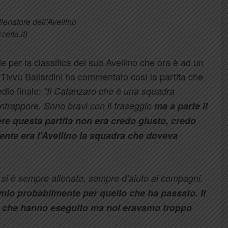
llenatore dell’Avellino
etta.it)
le per la classifica del suo Avellino che ora è ad un
a Tivvù Ballardini ha commentato così la partita che
odio finale:
“Il Catanzaro che è una squadra
contrappore. Sono bravi con il fraseggio
ma a parte il
re questa partita non era credo giusto, credo
ente era l’Avellino la squadra che doveva
 si è sempre allenato, sempre d’aiuto ai compagni.
emio probabilmente per quello che ha passato. Il
a che hanno eseguito ma noi eravamo troppo