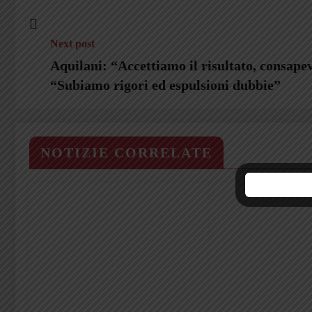
Next post
Aquilani: “Accettiamo il risultato, consape
“Subiamo rigori ed espulsioni dubbie”
NOTIZIE CORRELATE