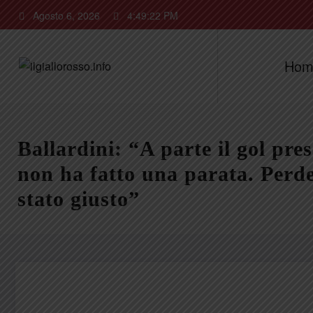
Vai
Agosto 6, 2026
4:49:23 PM
al
contenuto
Hom
Ballardini: “A parte il gol pres
non ha fatto una parata. Perd
stato giusto”