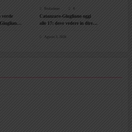
Redazione
0
a verde
Catanzaro-Giugliano oggi
 Giugliano,
alle 17: dove vedere in diretta
nze e i
streaming l’amichevole di
no Gorgone
Rovato
Agosto 5, 2026