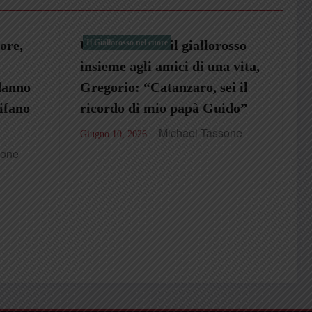
allorosso
Il Giallorosso nel cuore
i una vita,
, sei il
à Guido”
 Tassone
Dalla Locride con furore,
Francesco: “Il Catanzaro l’ho
vissuto dal vivo, rappresenta
gli spezzoni di una vita
intera”
Michael Tassone
Giugno 3, 2026