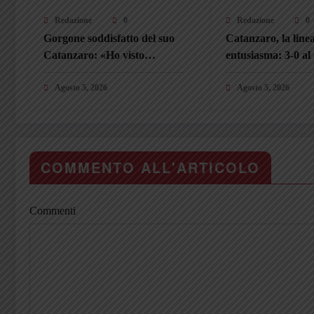
Redazione
0
Redazione
0
Gorgone soddisfatto del suo
Catanzaro, la line
Catanzaro: «Ho visto
entusiasma: 3-0 al
disponibilità e intensità. I
Pafundi apre le da
tifosi? Sono un valore
Agosto 5, 2026
giovani conquista
Agosto 5, 2026
aggiunto»
COMMENTO ALL'ARTICOLO
Commenti