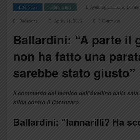
,
ILG News
Sala Stampa
Avellino-Catanzaro
Davide 
Redazione
Aprile 11, 2026
0 Commenti
Ballardini: “A parte il 
non ha fatto una parat
sarebbe stato giusto”
Il commento del tecnico dell’Avellino dalla sal
sfida contro il Catanzaro
Ballardini: “Iannarilli? Ha sce