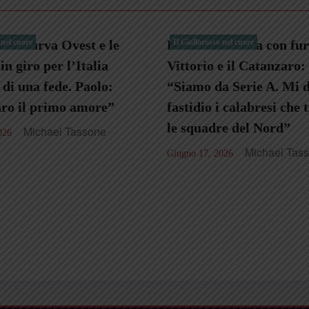
a Germania con furore,
lorosso nel cuore
Una Fiat 850 e il gi
Il Giallorosso nel cuore
rio e il Catanzaro:
insieme agli amici d
mo da Serie A. Mi danno
Gregorio: “Catanzaro
dio i calabresi che tifano
ricordo di mio pap
uadre del Nord”
Michael
Giugno 10, 2026
Michael Tassone
17, 2026