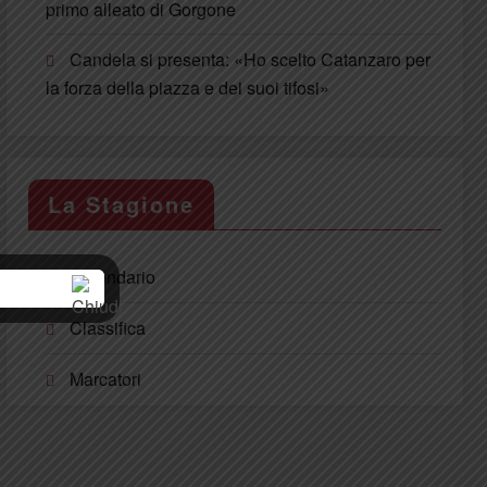
primo alleato di Gorgone
Candela si presenta: «Ho scelto Catanzaro per
la forza della piazza e dei suoi tifosi»
La Stagione
Calendario
Classifica
Marcatori