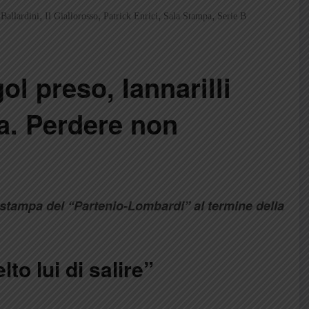
,
,
,
,
Ballardini
Il Giallorosso
Patrick Enrici
Sala Stampa
Serie B
gol preso, Iannarilli
a. Perdere non
a stampa del “Partenio-Lombardi” al termine della
lto lui di salire”