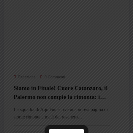
Redazione
0 Commenti
Siamo in Finale! Cuore Catanzaro, il
Palermo non compie la rimonta: i
giallorossi si giocheranno la Serie A
La squadra di Aquilani scrive una nuova pagina di
storia: rimonta a metà dei rosanero.…