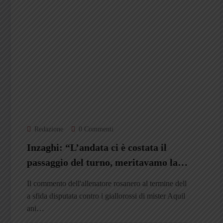
Redazione
0 Commenti
Inzaghi: “L’andata ci è costata il
passaggio del turno, meritavamo la
finale. Ma complimenti al
Il commento dell'allenatore rosanero al termine dell
Catanzaro”
a sfida disputata contro i giallorossi di mister Aquil
ani…