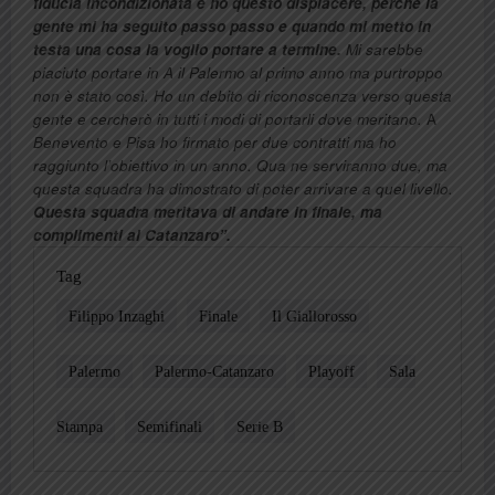
fiducia incondizionata e ho questo dispiacere, perché la
gente mi ha seguito passo passo e quando mi metto in
testa una cosa la voglio portare a termine.
Mi sarebbe
piaciuto portare in A il Palermo al primo anno ma purtroppo
non è stato così. Ho un debito di riconoscenza verso questa
gente e cercherò in tutti i modi di portarli dove meritano.
A
Benevento e Pisa ho firmato per due contratti ma ho
raggiunto l’obiettivo in un anno. Qua ne serviranno due, ma
questa squadra ha dimostrato di poter arrivare a quel livello.
Questa squadra meritava di andare in finale, ma
complimenti al Catanzaro”.
Tag
Filippo Inzaghi
Finale
Il Giallorosso
Palermo
Palermo-Catanzaro
Playoff
Sala
Stampa
Semifinali
Serie B