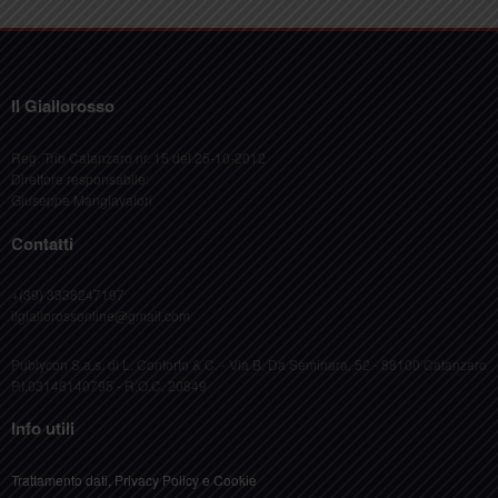
Il Giallorosso
Reg. Trib Catanzaro nr. 15 del 25-10-2012
Direttore responsabile:
Giuseppe Mangiavalori
Contatti
+(39) 3338247197
ilgiallorossonline@gmail.com
Publycon S.a.s. di L. Conforto & C. - Via B. Da Seminara, 52 - 88100 Catanzaro
P.I.03148140795 - R.O.C. 20849
Info utili
Trattamento dati, Privacy Policy e Cookie