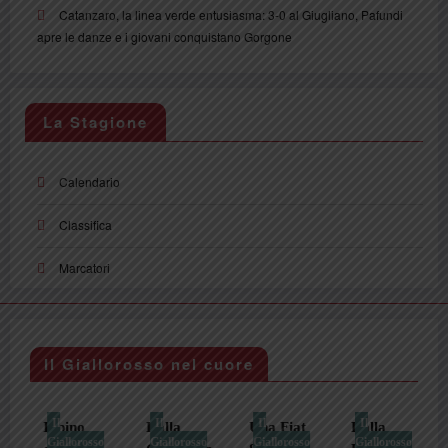
Catanzaro, la linea verde entusiasma: 3-0 al Giugliano, Pafundi
apre le danze e i giovani conquistano Gorgone
La Stagione
Calendario
Classifica
Marcatori
Il Giallorosso nel cuore
Il
Il
Il
Il
Il pino
Dalla
Una Fiat
Dalla
Giallorosso
Giallorosso
Giallorosso
Giallorosso