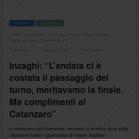
ILG News
Sala Stampa
,
,
,
,
,
Filippo Inzaghi
Finale
Il Giallorosso
Palermo
Palermo-Catanzaro
,
,
,
Playoff
Sala Stampa
Semifinali
Serie B
Redazione
Maggio 20, 2026
0 Commenti
Inzaghi: “L’andata ci è
costata il passaggio del
turno, meritavamo la finale.
Ma complimenti al
Catanzaro”
Il commento dell’allenatore rosanero al termine della sfida
disputata contro i giallorossi di mister Aquilani