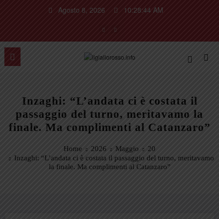
Vai
Agosto 8, 2026
10:28:44 AM
al
contenuto
Inzaghi: “L’andata ci è costata il
passaggio del turno, meritavamo la
finale. Ma complimenti al Catanzaro”
Home
2026
Maggio
20
Inzaghi: “L’andata ci è costata il passaggio del turno, meritavamo
la finale. Ma complimenti al Catanzaro”