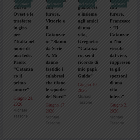
della
Germania
850 e il
Locride
nel cuore
nel cuore
nel cuore
nel cuore
Curva
con
gialloross
con
Ovest e le
furore,
o insieme
furore,
trasferte
Vittorio e
agli amici
Francesco
in giro
il
di una
: “Il
per
Catanzar
vita,
Catanzar
l’Italia nel
o: “Siamo
Gregorio:
o l’ho
nome di
da Serie
“Catanza
vissuto
una fede.
A. Mi
ro, sei il
dal vivo,
Paolo:
danno
ricordo di
rappresen
“Catanza
fastidio i
mio papà
ta gli
ro il
calabresi
Guido”
spezzoni
primo
che tifano
di una
Giugno 10,
amore”
le squadre
vita
2026
Michael
del Nord”
intera”
Giugno 24,
Tassone
2026
Giugno 17,
Giugno 3,
Michael
2026
2026
Tassone
Michael
Michael
Tassone
Tassone