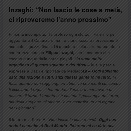
Inzaghi: “Non lascio le cose a metà,
ci riproveremo l’anno prossimo”
Rimonta incompiuta. Ha profuso ogni sforzo il Palermo per
agguantare il Catanzaro ma tra stanchezza e nervosismo è
mancato il guizzo finale. Di questo e molto altro ha parlato in
conferenza stampa
Filippo Inzaghi,
con i rosanero che
escono dunque dalla corsa playoff.
“
Io sono molto
orgoglioso di questa squadra e dei tifosi
– le sue parole
espresse a Dazn e riportate da Mediagol.it –
Oggi abbiamo
dato una lezione a tutti, anzi questa gente lo ha fatto.
In
Italia quando non raggiungi un obiettivo che meriti sul campo,
ti fischiano. I ragazzi hanno dato l’anima e meritavano di
passare il turno. L’andata ci è costata il passaggio del turno,
ma della stagione mi rimane l’aver costruito un bel legame
per i giocatori”.
Il futuro e la Serie A. “
Non lascio le cose a metà.
Oggi non
andrei neanche al Real Madrid. Palermo mi ha dato una