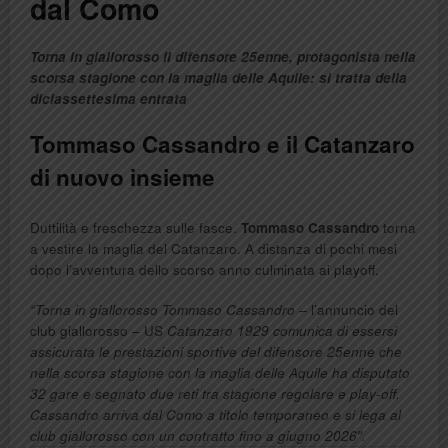
dal Como
Torna in giallorosso il difensore 25enne, protagonista nella
scorsa stagione con la maglia delle Aquile: si tratta della
diciassettesima entrata
Tommaso Cassandro e il Catanzaro
di nuovo insieme
Duttilità e freschezza sulle fasce.
Tommaso Cassandro
torna
a vestire la maglia del Catanzaro. A distanza di pochi mesi
dopo l’avventura dello scorso anno culminata ai playoff.
“Torna in giallorosso Tommaso Cassandro –
l’annuncio del
club giallorosso – US
Catanzaro 1929 comunica di essersi
assicurata le prestazioni sportive del difensore 25enne che
nella scorsa stagione con la maglia delle Aquile ha disputato
32 gare e segnato due reti tra stagione regolare e play-off.
Cassandro arriva dal Como a titolo temporaneo e si lega al
club giallorosso con un contratto fino a giugno 2026″.