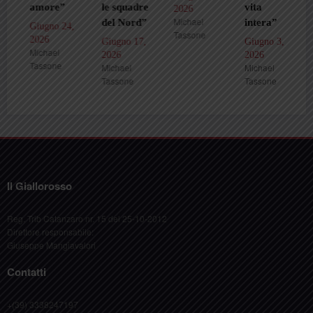
amore”
le squadre
vita
2026
Michael
del Nord”
intera”
Giugno 24,
Tassone
2026
Giugno 17,
Giugno 3,
Michael
2026
2026
Tassone
Michael
Michael
Tassone
Tassone
Il Giallorosso
Reg. Trib Catanzaro nr. 15 del 25-10-2012
Direttore responsabile:
Giuseppe Mangiavalori
Contatti
+(39) 3338247197