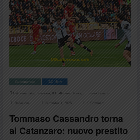
Calciomercato
ILG News
,
,
,
,
Calciomercato
Catanzaro
Il Giallorosso
News
Tommaso Cassandro
Redazione
Settembre 1, 2025
0 Commenti
Tommaso Cassandro torna
al Catanzaro: nuovo prestito