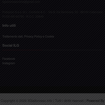
ilgiallorossonline@gmail.com
Publycon S.a.s. di L. Conforto & C. - Via B. Da Seminara, 52 - 88100 Catanzaro
P.I.03148140795 - R.O.C. 20849
Info utili
Trattamento dati, Privacy Policy e Cookie
Social ILG
Facebook
Instagram
Copyright © 2026 IlGiallorosso.info | Tutti i diritti riservati |
Powered By