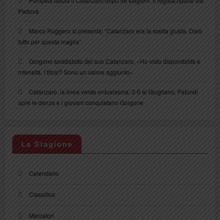
Pompetti lascia il Catanzaro dopo tre stagioni: il regista riparte dal
Padova
Marco Ruggero si presenta: “Catanzaro era la scelta giusta. Darò
tutto per questa maglia”
Gorgone soddisfatto del suo Catanzaro: «Ho visto disponibilità e
intensità. I tifosi? Sono un valore aggiunto»
Catanzaro, la linea verde entusiasma: 3-0 al Giugliano, Pafundi
apre le danze e i giovani conquistano Gorgone
La Stagione
Calendario
Classifica
Marcatori