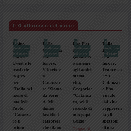
Il Giallorosso nel cuore
Il
Il
Il
Il
Il pino
Dalla
Una Fiat
Dalla
Giallorosso
Giallorosso
Giallorosso
Giallorosso
della
Germania
850 e il
Locride
nel cuore
nel cuore
nel cuore
nel cuore
Curva
con
gialloross
con
Ovest e le
furore,
o insieme
furore,
trasferte
Vittorio e
agli amici
Francesco
in giro
il
di una
: “Il
per
Catanzar
vita,
Catanzar
l’Italia nel
o: “Siamo
Gregorio:
o l’ho
nome di
da Serie
“Catanza
vissuto
una fede.
A. Mi
ro, sei il
dal vivo,
Paolo:
danno
ricordo di
rappresen
“Catanza
fastidio i
mio papà
ta gli
ro il
calabresi
Guido”
spezzoni
primo
che tifano
di una
Giugno 10,