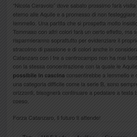
“Nicola Ceravolo” dove sabato prossimo farà visit
eterno alle Aquile e a promesso di non festeggiare 
Iemmello. Una partita che si prospetta molto insidi
Tommaso con altri colori farà un certo effetto, ma
risparmieranno soprattutto per evidenziare il propr
stracolmo di passione e di colori anche in consider
Catanzaro con i tre a centrocampo non ha mai fallito
con la stessa concentrazione con la quale le Aqui
consentirebbe a Iemmello e co
possibile in cascina
una categoria difficile come la serie B, sono sempr
orizzonti, bisognerà continuare a pedalare a testa 
coeso.
Forza Catanzaro, il futuro ti attende!
Tag