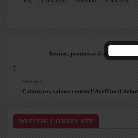
110 E Lode
Avellino
Catanzaro
Sounas, promessa d’amore: “Se seg
Next post
Catanzaro, sabato contro l’Avellino il debu
NOTIZIE CORRELATE