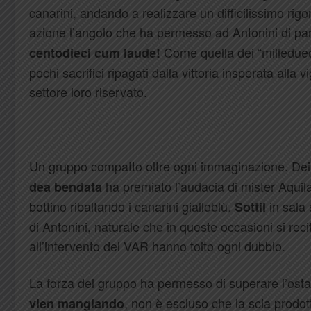
canarini, andando a realizzare un difficilissimo rigo
azione l’angolo che ha permesso ad Antonini di pa
Come quella dei “milleduece
centodieci cum laude!
pochi sacrifici ripagati dalla vittoria insperata alla
settore loro riservato.
Un gruppo compatto oltre ogni immaginazione. Dei v
ha premiato l’audacia di mister Aquila
dea bendata
bottino ribaltando i canarini gialloblù.
in sala 
Sottil
di Antonini, naturale che in queste occasioni si reci
all’intervento del VAR hanno tolto ogni dubbio.
La forza del gruppo ha permesso di superare l’ostac
, non è escluso che la scia prodot
vien mangiando