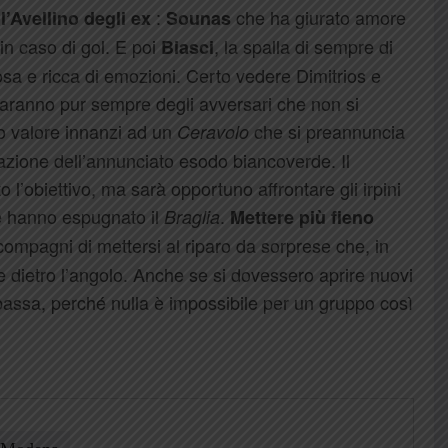
a
:
che ha giurato amore
l’Avellino degli ex
Sounas
in caso di gol. E poi
, la spalla di sempre di
Biasci
osa e ricca di emozioni. Certo vedere Dimitrios e
 saranno pur sempre degli avversari che non si
io valore innanzi ad un
che si preannuncia
Ceravolo
azione dell’annunciato esodo biancoverde. Il
 l’obiettivo, ma sarà opportuno affrontare gli irpini
le hanno espugnato il
.
Braglia
Mettere più fieno
mpagni di mettersi al riparo da sorprese che, in
e dietro l’angolo. Anche se si dovessero aprire nuovi
bassa, perché nulla è impossibile per un gruppo così