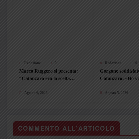
Redazione
0
Redazione
0
Marco Ruggero si presenta:
Gorgone soddisfatt
“Catanzaro era la scelta
Catanzaro: «Ho vi
giusta. Darò tutto per questa
disponibilità e inte
maglia”
Agosto 6, 2026
tifosi? Sono un val
Agosto 5, 2026
aggiunto»
COMMENTO ALL'ARTICOLO