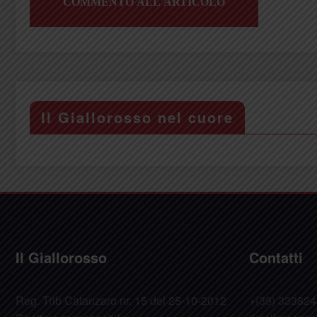
Il Giallorosso nel cuore
Il Giallorosso
Contatti
Reg. Trib Catanzaro nr. 15 del 25-10-2012
+(39) 33382