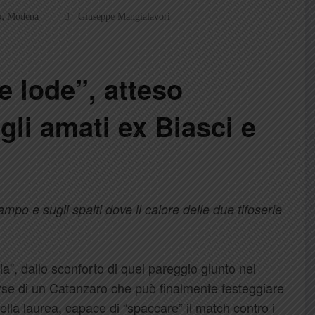
,
o
Modena
Giuseppe Mangialavori
e lode”, atteso
gli amati ex Biasci e
po e sugli spalti dove il calore delle due tifoserie
a”, dallo sconforto di quel pareggio giunto nel
erse di un Catanzaro che può finalmente festeggiare
lla laurea, capace di “spaccare” il match contro i