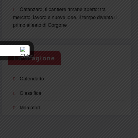
Catanzaro, il cantiere rimane aperto: tra
mercato, lavoro e nuove idee, il tempo diventa il
primo alleato di Gorgone
La Stagione
Calendario
Classifica
Marcatori