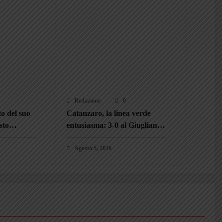
Redazione
0
o del suo
Catanzaro, la linea verde
sto
entusiasma: 3-0 al Giugliano,
nsità. I
Pafundi apre le danze e i
ore
giovani conquistano Gorgone
Agosto 5, 2026