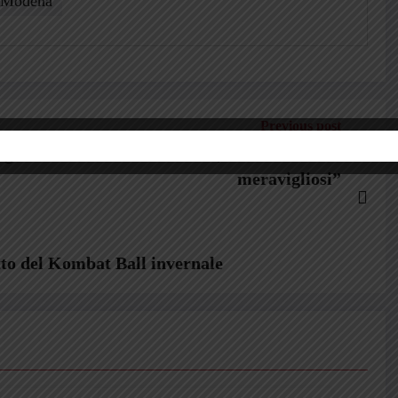
Modena
Previous post
no al Catanzaro non esulto, vissuti tre anni
meravigliosi”
tto del Kombat Ball invernale