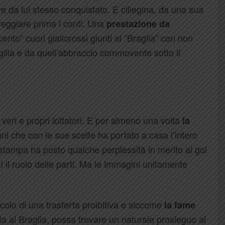
re da lui stesso conquistato. E ciliegina, da una sua
reggiare prima i conti. Una
prestazione da
nto” cuori giallorossi giunti al “Braglia” con non
 vigilia e da quell’abbraccio commovente sotto il
eri e propri lottatori. E per almeno una volta
la
ni che con le sue scelte ha portato a casa l’intero
stampa ha posto qualche perplessità in merito al gol
ti il ruolo delle parti. Ma le immagini unitamente
olo di una trasferta proibitiva e siccome
la fame
ta al Braglia, possa trovare un naturale prosieguo al