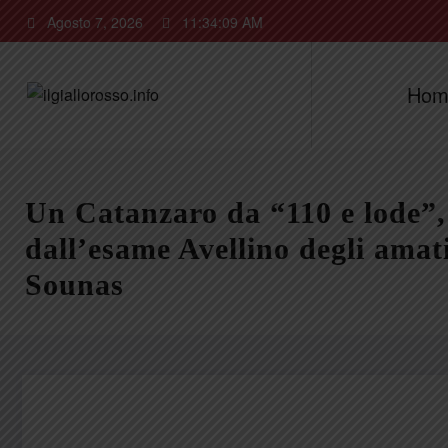
Vai
Agosto 7, 2026
11:34:10 AM
al
contenuto
Hom
Un Catanzaro da “110 e lode”,
dall’esame Avellino degli amati
Sounas