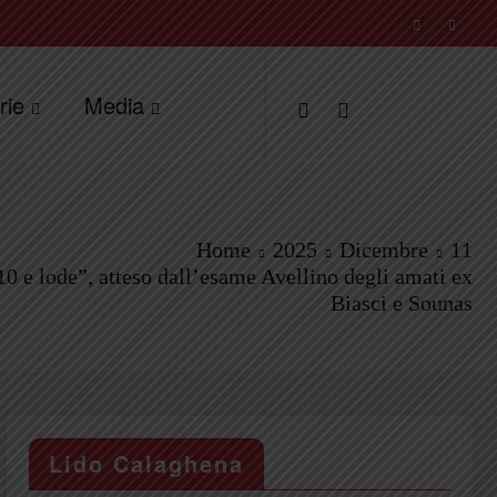
rie
Media
Home
2025
Dicembre
11
0 e lode”, atteso dall’esame Avellino degli amati ex
Biasci e Sounas
Lido Calaghena