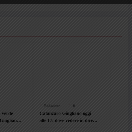
Redazione
0
a verde
Catanzaro-Giugliano oggi
 Giugliano,
alle 17: dove vedere in diretta
nze e i
streaming l’amichevole di