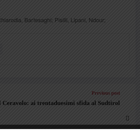
iarodia, Bartesaghi; Pisilli, Lipani, Ndour;
Previous post
l Ceravolo: ai trentaduesimi sfida al Sudtirol
n tutti voi. La mia mente è rimasta a