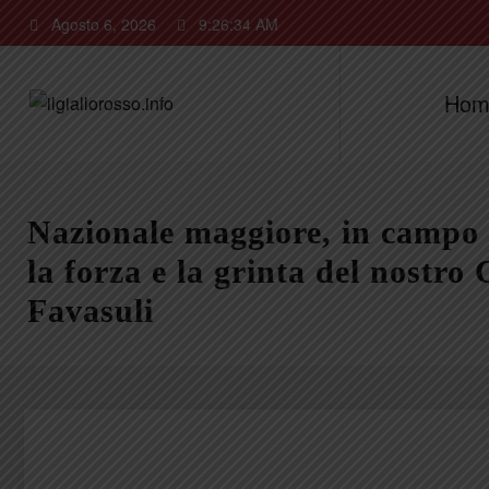
Vai
Agosto 6, 2026
9:26:35 AM
al
contenuto
Hom
Nazionale maggiore, in campo 
la forza e la grinta del nostro
Favasuli