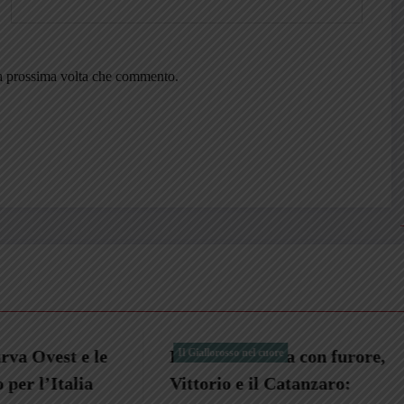
la prossima volta che commento.
rmania con furore,
 nel cuore
Una Fiat 850 e il giallor
Il Giallorosso nel cuore
e il Catanzaro:
insieme agli amici di un