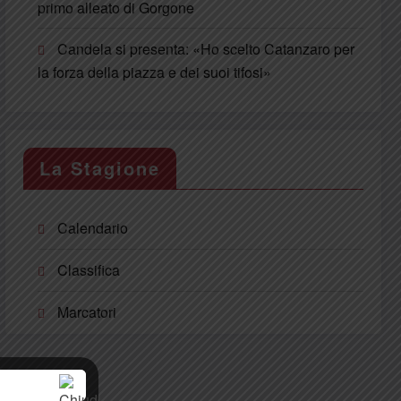
primo alleato di Gorgone
Candela si presenta: «Ho scelto Catanzaro per
la forza della piazza e dei suoi tifosi»
La Stagione
Calendario
Classifica
Marcatori