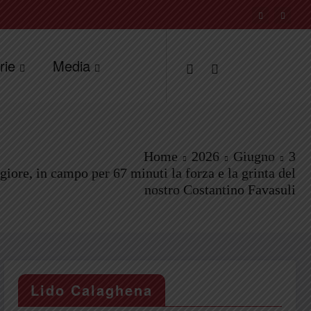
rie
Media
Home
2026
Giugno
3
iore, in campo per 67 minuti la forza e la grinta del
nostro Costantino Favasuli
Lido Calaghena