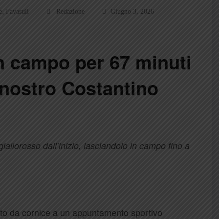
,
e
Favasuli
Redazione
Giugno 3, 2026
n campo per 67 minuti
l nostro Costantino
giallorosso dall’inizio, lasciandolo in campo fino a
to da cornice a un appuntamento sportivo