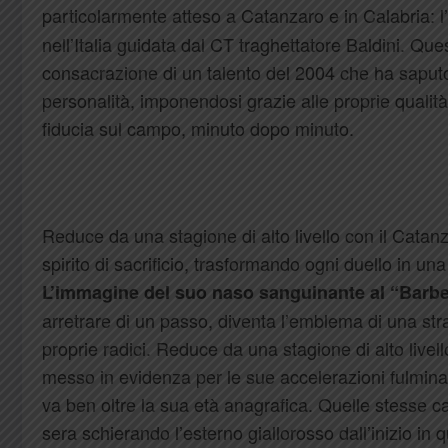
particolarmente atteso a Catanzaro e in Calabria: l’
nell’Italia guidata dal CT traghettatore
Baldini. Que
consacrazione di un talento del 2004 che ha saputo
personalità, imponendosi grazie alle proprie qualit
fiducia sul campo, minuto dopo minuto.
Reduce da una stagione di alto livello con
il Catan
spirito di sacrificio, trasformando ogni duello in un
L’immagine del suo naso sanguinante al “Barb
arretrare di un passo, diventa l’emblema di una str
proprie radici. Reduce da una stagione di alto livel
messo in evidenza per le sue accelerazioni fulminant
va ben oltre la sua età anagrafica. Quelle stesse c
sera schierando l’esterno giallorosso dall’inizio in