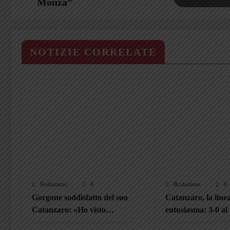
Monza”
NOTIZIE CORRELATE
Redazione
0
Redazione
0
Gorgone soddisfatto del suo
Catanzaro, la line
Catanzaro: «Ho visto
entusiasma: 3-0 al
disponibilità e intensità. I
Pafundi apre le da