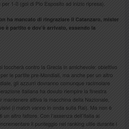
er 1-0 (gol di Pio Esposito ad inizio ripresa).
non ha mancato di ringraziare il Catanzaro, mister
ve è partito e dov’è arrivato, essendo la
oi toccherà contro la Grecia in amichevole: obiettivo
 per le partite pre-Mondiali, ma anche per un altro
diale, gli azzurri dovranno comunque racimolare
erazione Italiana ha dovuto riempire la finestra
r mantenere attiva la macchina della Nazionale,
isivi (i match vanno in onda sulla Rai). Ma non è
 un altro fattore. Con l’assenza dell’Italia ai
incrementare il punteggio nel ranking utile durante i