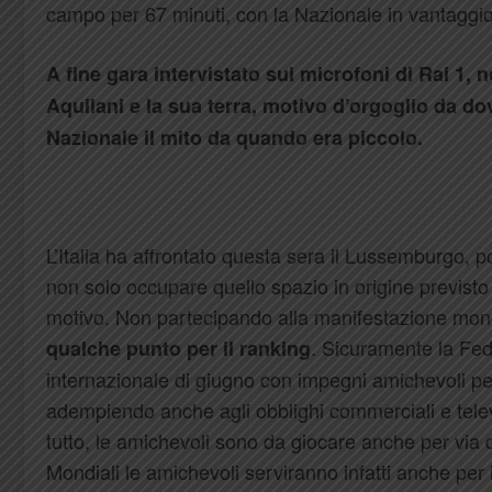
campo per 67 minuti, con la Nazionale in vantaggio p
A fine gara intervistato sui microfoni di Rai 1, 
Aquilani e la sua terra, motivo d’orgoglio da do
Nazionale il mito da quando era piccolo.
L’Italia ha affrontato questa sera il Lussemburgo, p
non solo occupare quello spazio in origine previsto
motivo. Non partecipando alla manifestazione mon
. Sicuramente la Fed
qualche punto per il ranking
internazionale di giugno con impegni amichevoli pe
adempiendo anche agli obblighi commerciali e telev
tutto, le amichevoli sono da giocare anche per via di
Mondiali le amichevoli serviranno infatti anche per 