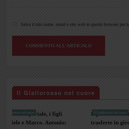
Salva il mio nome, email e sito web in questo browser per 
Il Giallorosso nel cuore
Il pino della Curva Ovest e le
Il Giallorosso nel cuore
Dalla Ge
Il Giallorosso
trasferte in giro per l’Italia
Vittorio 