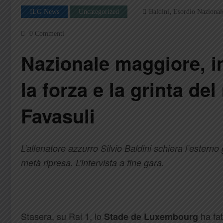
,
ILG News
Uncategorized
Baldini
Esordio Nazional
0 Commenti
Nazionale maggiore, i
la forza e la grinta de
Favasuli
L’allenatore azzurro Silvio Baldini schiera l’esterno 
metà ripresa. L’intervista a fine gara.
Stasera, su Rai 1, lo
ha fat
Stade de Luxembourg