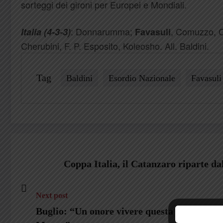
sorteggi dei gironi per Europei e Mondiali.
: Donnarumma;
, Comuzzo, Ch
Italia (4-3-3)
Favasuli
Cherubini, F. P. Esposito, Koleosho. All. Baldini.
Tag
Baldini
Esordio Nazionale
Favasuli
Coppa Italia, il Catanzaro riparte da
Next post
Buglio: “Un onore vivere questa stagione co