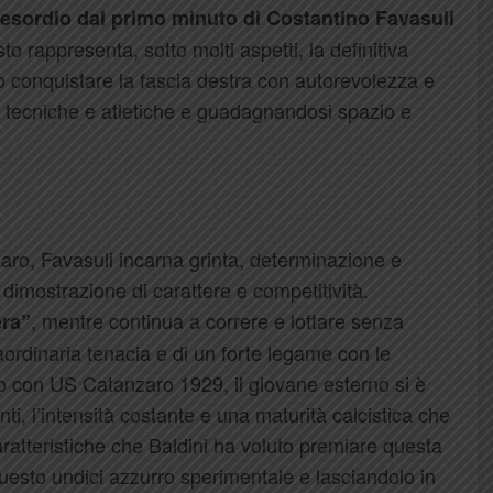
esordio dal primo minuto di
Costantino Favasuli
sto
rappresenta, sotto molti aspetti, la definitiva
 conquistare la fascia destra con autorevolezza e
à tecniche e atletiche e guadagnandosi spazio e
zaro
, Favasuli incarna grinta, determinazione e
a dimostrazione di carattere e competitività.
, mentre continua a correre e lottare senza
era”
aordinaria tenacia e di un forte legame con le
lo con
US Catanzaro 1929
, il giovane esterno si è
i, l’intensità costante e una maturità calcistica che
aratteristiche che Baldini ha voluto premiare questa
 questo undici azzurro sperimentale e lasciandolo in