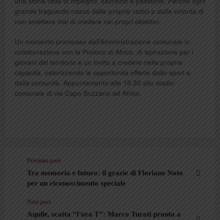
una storia fatta di impegno, sacrificio e passione. Perché ogni
grande traguardo nasce dalle proprie radici e dalla volontà di
non smettere mai di credere nei propri obiettivi.
Un momento promosso dall’Amministrazione comunale in
collaborazione con la Proloco di Africo, di ispirazione per i
giovani del territorio e un invito a credere nelle proprie
capacità, valorizzando le opportunità offerte dallo sport e
dalla comunità. Appuntamento alle 19.30 allo stadio
comunale di via Capo Buzzano ad Africo.
Previous post
Tra memoria e futuro: il grazie di Floriano Noto
per un riconoscimento speciale
Next post
Aquile, scatta “l’ora T”: Marco Turati pronto a