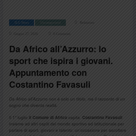
ILG News
Uncategorized
Redazione
Giugno 27, 2026
0 Commenti
Da Africo all’Azzurro: lo
sport che ispira i giovani.
Appuntamento con
Costantino Favasuli
Da Africo all’Azzurro non è solo un titolo, ma il racconto di un
sogno che diventa realtà.
Il 1° luglio
il Comune di Africo
ospita
Costantino Favasuli
insieme ad altri ospiti del mondo sportivo ed istituzionale per
parlare di sport, giovani e talento: un’occasione per ascoltare