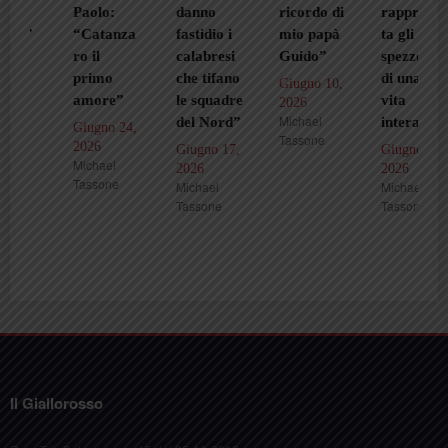
Paolo:
danno
ricordo di
rappresen
”
“Catanza
fastidio i
mio papà
ta gli
ro il
calabresi
Guido”
spezzoni
primo
che tifano
di una
Giugno 10,
amore”
le squadre
vita
2026
Michael
del Nord”
intera”
Giugno 24,
Tassone
2026
Giugno 17,
Giugno 3,
Michael
2026
2026
Tassone
Michael
Michael
Tassone
Tassone
Il Giallorosso