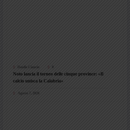
Danilo Ciancio
0
Noto lancia il torneo delle cinque province: «Il
calcio unisca la Calabria»
Agosto 7, 2026