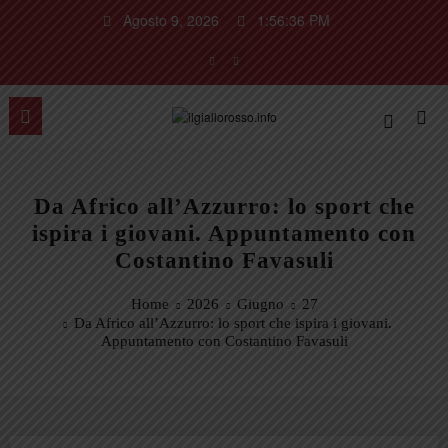
Vai
Agosto 9, 2026
1:56:37 PM
al
contenuto
Da Africo all’Azzurro: lo sport che
ispira i giovani. Appuntamento con
Costantino Favasuli
Home
2026
Giugno
27
Da Africo all’Azzurro: lo sport che ispira i giovani.
Appuntamento con Costantino Favasuli