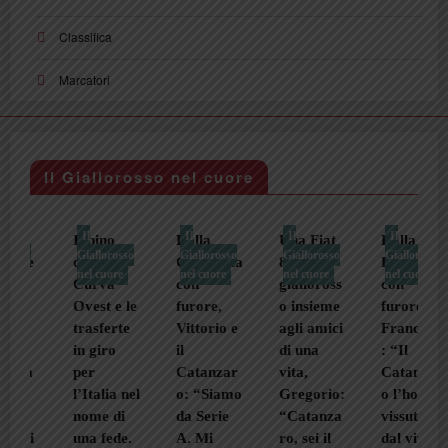
Classifica
Marcatori
Il Giallorosso nel cuore
Il
Il
Il
Il
Il pino
Dalla
Una Fiat
Dalla
Giallorosso
Giallorosso
Giallorosso
Giallorosso
e
della
Germania
850 e il
Locride
nel cuore
nel cuore
nel cuore
nel cuore
Curva
con
gialloross
con
Ovest e le
furore,
o insieme
furore,
trasferte
Vittorio e
agli amici
Francesco
in giro
il
di una
: “Il
a
per
Catanzar
vita,
Catanzar
l’Italia nel
o: “Siamo
Gregorio:
o l’ho
nome di
da Serie
“Catanza
vissuto
i
una fede.
A. Mi
ro, sei il
dal vivo,