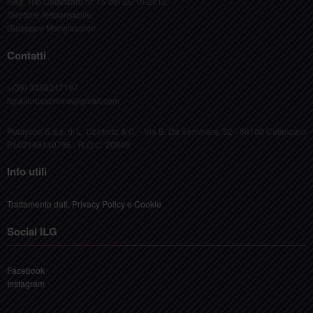
Reg. Trib Catanzaro nr. 15 del 25-10-2012
Direttore responsabile:
Giuseppe Mangiavalori
Contatti
+(39) 3338247197
ilgiallorossonline@gmail.com
Publycon S.a.s. di L. Conforto & C. - Via B. Da Seminara, 52 - 88100 Catanzaro
P.I.03148140795 - R.O.C. 20849
Info utili
Trattamento dati, Privacy Policy e Cookie
Social ILG
Facebook
Instagram