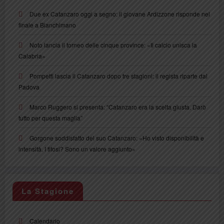
Due ex Catanzaro oggi a segno: il giovane Ardizzone risponde nel
finale a Bianchimano
Noto lancia il torneo delle cinque province: «Il calcio unisca la
Calabria»
Pompetti lascia il Catanzaro dopo tre stagioni: il regista riparte dal
Padova
Marco Ruggero si presenta: “Catanzaro era la scelta giusta. Darò
tutto per questa maglia”
Gorgone soddisfatto del suo Catanzaro: «Ho visto disponibilità e
intensità. I tifosi? Sono un valore aggiunto»
La Stagione
Calendario