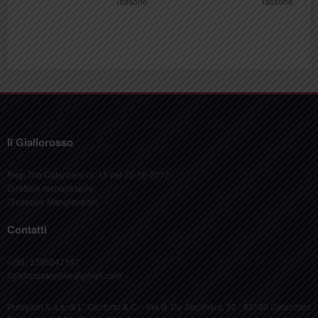
Tassone
Tassone
Il Giallorosso
Reg. Trib Catanzaro nr. 15 del 25-10-2012
Direttore responsabile:
Giuseppe Mangiavalori
Contatti
+(39) 3338247197
ilgiallorossonline@gmail.com
Publycon S.a.s. di L. Conforto & C. - Via B. Da Seminara, 52 - 88100 Catanzaro