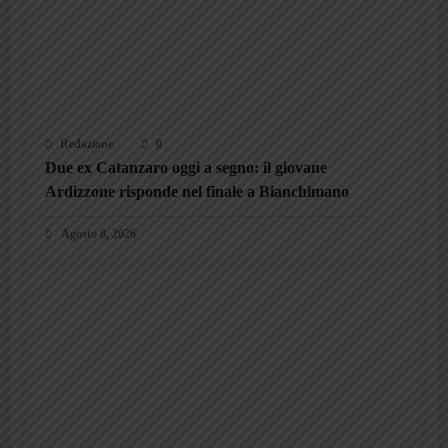
Redazione
0
Due ex Catanzaro oggi a segno: il giovane
Ardizzone risponde nel finale a Bianchimano
Agosto 8, 2026