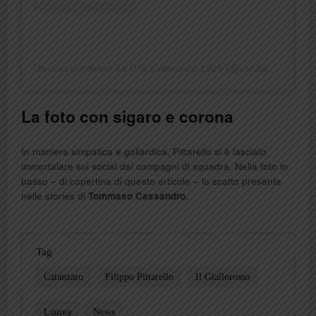
Un post condiviso da U.S. Catanzaro 1929 (@uscatanzaro1929official)
La foto con sigaro e corona
In maniera simpatica e goliardica, Pittarello si è lasciato
immortalare sui social dai compagni di squadra. Nella foto in
basso – di copertina di questo articolo – lo scatto presente
nelle stories di
Tommaso Cassandro.
Tag
Catanzaro
Filippo Pittarello
Il Giallorosso
Laurea
News