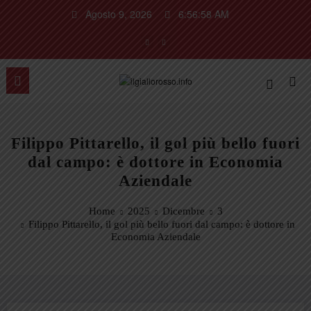
Vai
Agosto 9, 2026
6:56:58 AM
al
contenuto
Filippo Pittarello, il gol più bello fuori
dal campo: è dottore in Economia
Aziendale
Home
2025
Dicembre
3
Filippo Pittarello, il gol più bello fuori dal campo: è dottore in
Economia Aziendale