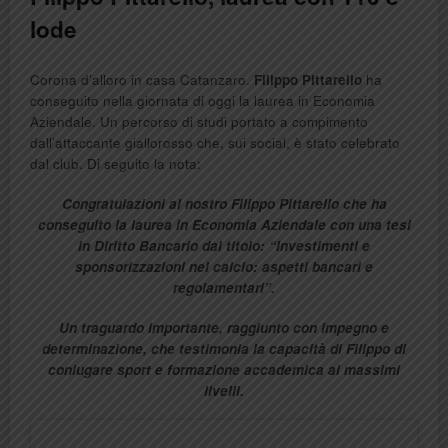
lode
Corona d’alloro in casa Catanzaro.
Filippo Pittarello
ha
conseguito nella giornata di oggi la laurea in Economia
Aziendale. Un percorso di studi portato a compimento
dall’attaccante giallorosso che, sui social, è stato celebrato
dal club. Di seguito la nota:
Congratulazioni al nostro Filippo Pittarello che ha
conseguito la laurea in Economia Aziendale con una tesi
in Diritto Bancario dal titolo: “Investimenti e
sponsorizzazioni nel calcio: aspetti bancari e
regolamentari”.
Un traguardo importante, raggiunto con impegno e
determinazione, che testimonia la capacità di Filippo di
coniugare sport e formazione accademica ai massimi
livelli.