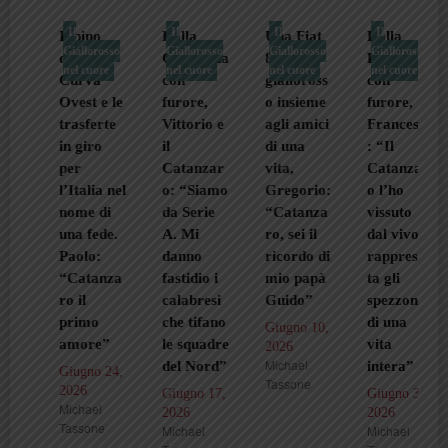
Il
Il
Il
Il
Il pino
Dalla
Una Fiat
Dalla
Giallorosso
Giallorosso
Giallorosso
Giallorosso
della
Germania
850 e il
Locride
nel cuore
nel cuore
nel cuore
nel cuore
Curva
con
gialloross
con
Ovest e le
furore,
o insieme
furore,
trasferte
Vittorio e
agli amici
Francesco
in giro
il
di una
: “Il
per
Catanzar
vita,
Catanzar
l’Italia nel
o: “Siamo
Gregorio:
o l’ho
nome di
da Serie
“Catanza
vissuto
una fede.
A. Mi
ro, sei il
dal vivo,
Paolo:
danno
ricordo di
rappresen
“Catanza
fastidio i
mio papà
ta gli
ro il
calabresi
Guido”
spezzoni
primo
che tifano
di una
Giugno 10,
amore”
le squadre
vita
2026
Michael
del Nord”
intera”
Giugno 24,
Tassone
2026
Giugno 17,
Giugno 3,
Michael
2026
2026
Tassone
Michael
Michael