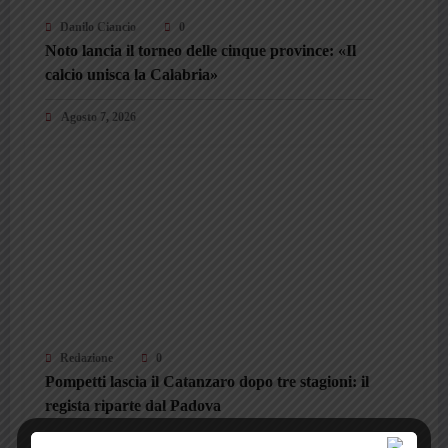
Danilo Ciancio
0
Noto lancia il torneo delle cinque province: «Il
calcio unisca la Calabria»
Agosto 7, 2026
Redazione
0
Pompetti lascia il Catanzaro dopo tre stagioni: il
regista riparte dal Padova
Agosto 7, 2026