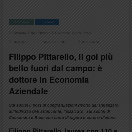
Altre News
ILG News
,
,
,
,
Catanzaro
Filippo Pittarello
Il Giallorosso
Laurea
News
Redazione
Dicembre 3, 2025
0 Commenti
Filippo Pittarello, il gol più
bello fuori dal campo: è
dottore in Economia
Aziendale
Sui social il post di congratulazioni rivolto dal Catanzaro
all’indirizzo dell’attaccante, “pizzicato” sui social di
Cassandro e Buso con tanto di sigaro e corona d’alloro
Filippo Pittarello, laurea con 110 e