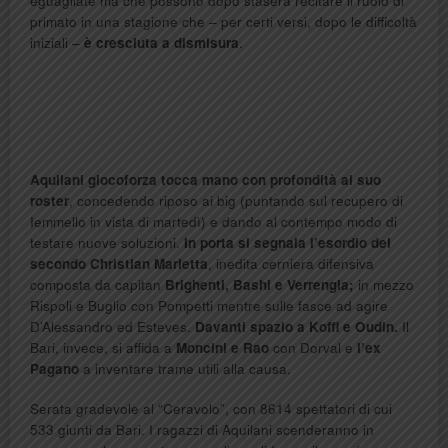
eguagliate ma che possono dopo stasera recitare il ruolo di
primato in una stagione che – per certi versi, dopo le difficoltà
iniziali –
è cresciuta a dismisura
.
Aquilani giocoforza tocca mano con profondità al suo
roster
, concedendo riposo ai big (puntando sul recupero di
Iemmello in vista di martedì) e dando al contempo modo di
testare nuove soluzioni.
In porta si segnala l’esordio del
secondo Christian Marietta
, inedita cerniera difensiva
composta da capitan
Brighenti, Bashi e Verrengia;
in mezzo
Rispoli e Buglio con Pompetti mentre sulle fasce ad agire
D’Alessandro ed Esteves.
Davanti spazio a Koffi e Oudin.
Il
Bari, invece, si affida a
Moncini e Rao
con Dorval e
l’ex
Pagano
a inventare trame utili alla causa.
Serata gradevole al “Ceravolo”, con 8614 spettatori di cui
533 giunti da Bari. I ragazzi di Aquilani scenderanno in