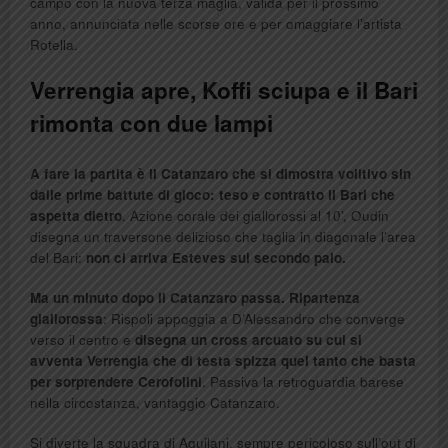
campo con la nuova terza maglia, valida per il prossimo
anno, annunciata nelle scorse ore e per omaggiare l’artista
Rotella.
Verrengia apre, Koffi sciupa e il Bari
rimonta con due lampi
A fare la partita è il Catanzaro che si dimostra volitivo sin
dalle prime battute di gioco: teso e contratto il Bari che
aspetta dietro
. Azione corale dei giallorossi al 10’, Oudin
disegna un traversone delizioso che taglia in diagonale l’area
del Bari:
non ci arriva Esteves sul secondo palo.
Ma un minuto dopo il Catanzaro passa. Ripartenza
giallorossa
: Rispoli appoggia a D’Alessandro che converge
verso il centro e
disegna un cross arcuato su cui si
avventa Verrengia che di testa spizza quel tanto che basta
per sorprendere Cerofolini
. Passiva la retroguardia barese
nella circostanza, vantaggio Catanzaro.
Si diverte la squadra di Aquilani, sempre pericoloso sull’out di