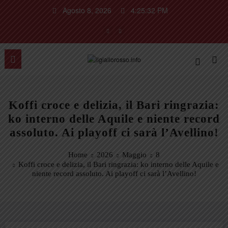
Vai
Agosto 8, 2026
4:25:33 PM
al
contenuto
Koffi croce e delizia, il Bari ringrazia:
ko interno delle Aquile e niente record
assoluto. Ai playoff ci sarà l’Avellino!
Home
2026
Maggio
8
Koffi croce e delizia, il Bari ringrazia: ko interno delle Aquile e
niente record assoluto. Ai playoff ci sarà l’Avellino!