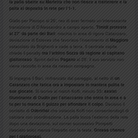
la palla sbatte su Marietta che non riesce a trattenere e la
palla si deposita in rete per l’1-1.
Giallo per Piscopo al 26’, reo di aver fermato un’interessante
transizione di D’Alessandro a campo aperto.
Timidi proteste
al 27’ da parte del Bari
: mischia in area di rigore Catanzaro,
deviazione di Esteves che favorisce l’inserimento di
Maggiore
ostacolato da Brighenti e cade a terra. Il centrale ospite
chiede il penalty
ma l’arbitro Sozza dà ragione al capitano
giallorosso
. Sprint dell’ex
Pagano
al 29’, il suo servizio non
viene raccolto in area da nessun compagno.
Si impegna il Bari, rinfrancato dal pareggio, al netto di
un
Catanzaro che fatica ora a impostare in maniera pulita le
sue giocate
. Si iscrive al match Koffi, minuto 33
: assist
illuminante di Oudin per l’attaccante che entra in area e a
tu per tu manca il guizzo per affondare il colpo
. Decisivo il
contatto di
Odenthal
che ostacola Koffi non consentendogli di
calciare con coordinazione. La palla tocca l’esterno della rete
dopo una deviazione, sul corner successivo Pompetti
(lasciato solo) manca l’impatto con la testa.
Grossa chance
per i giallorossi.