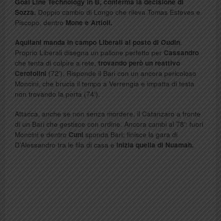
Goal Line Technology in B, conferma la decisione di
Sozza.
Doppio cambio di Longo che rileva Tomas Esteves e
Piscopo, dentro
Mone e Artioli.
Aquilani manda in campo Liberali al posto di Oudin
.
Proprio Liberali disegna un pallone perfetto per
Cassandro
che tenta di colpire a rete,
trovando però un reattivo
Cerofolini
(72’). Risponde il Bari con un ancora pericoloso
Moncini, che brucia il tempo a Verrengia e impatta di testa
non trovando la porta (74′).
Attacca, anche se non senza mordere, il Catanzaro a fronte
di un Bari che gestisce con ordine. Ancora cambi al 78′: fuori
Moncini e dentro
Cuni
sponda Bari; finisce la gara di
D’Alessandro tra le fila di casa e
inizia quella di Nuamah.