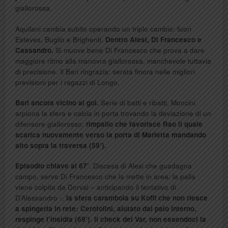
giallorossa.
Aquilani cambia subito operando un triplo cambio: fuori
Esteves, Buglio e Brighenti.
Dentro Alesi, Di Francesco e
Cassandro.
Si muove bene Di Francesco che prova a dare
maggiore ritmo alla manovra giallorossa, manchevole tuttavia
di precisione. Il Bari ringrazia: serata finora nelle migliori
previsioni per i ragazzi di Longo.
Bari ancora vicino al gol.
Serie di batti e ribatti, Moncini
arpiona la sfera e calcia in porta trovando la deviazione di un
difensore giallorosso:
rimpallo che favorisce Rao il quale
scarica nuovamente verso la porta di Marietta mandando
alto sopra la traversa (59’).
Episodio chiave al 67’
. Discesa di Alesi che guadagna
campo, serve Di Francesco che la mette in area: la palla
viene colpita da Dorval – anticipando il tentativo di
D’Alessandro -,
la sfera carambola su Koffi che non riesce
a spingerla in rete: Cerofolini, aiutato dal palo interno,
respinge l’insidia (69’). Il check del Var, non essendoci la