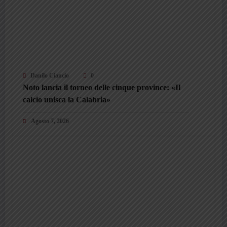
Danilo Ciancio
0
Noto lancia il torneo delle cinque province: «Il
calcio unisca la Calabria»
Agosto 7, 2026