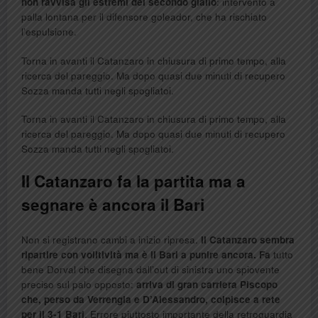
non ravvisa gli estremi del secondo giallo
: intervento a
palla lontana per il difensore goleador, che ha rischiato
l’espulsione.
Torna in avanti il Catanzaro in chiusura di primo tempo, alla
ricerca del pareggio. Ma dopo quasi due minuti di recupero
Sozza manda tutti negli spogliatoi.
Torna in avanti il Catanzaro in chiusura di primo tempo, alla
ricerca del pareggio. Ma dopo quasi due minuti di recupero
Sozza manda tutti negli spogliatoi.
Il Catanzaro fa la partita ma a
segnare è ancora il Bari
Non si registrano cambi a inizio ripresa.
Il Catanzaro sembra
ripartire con volitività ma è il Bari a punire ancora. Fa
tutto
bene Dorval che disegna dall’out di sinistra uno spiovente
preciso sul palo opposto:
arriva di gran carriera Piscopo
che, perso da Verrengia e D’Alessandro, colpisce a rete
per il 3-1 Bari
. Errore piuttosto importante della retroguardia