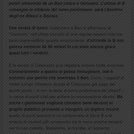
puniti oltremodo da un Bari cinico e fortunato. L’ultima di B
consegna la sfidante del turno preliminare: sarà l’Avellino
degli ex Biasci e Sounas
Una serata di fuoco
. Catanzaro e Bari si affrontano al
“Ceravolo” nell’ultimo incrocio di una regular season intensa,
tanto imprevedibile quanto emozionante:
d’altronde la B non
poteva esimersi da 90 minuti in cui sono ancora gioco
quasi tutti i verdetti.
E la serata di Catanzaro può regalare ancora molte sorprese.
Contrariamente a quanto si possa immaginare, non è
soltanto una partita che interessa il Bari.
Certo, i ragazzi di
mister Longo chiedono strada al Catanzaro già pago del
quinto posto – e con la testa al turno preliminare dei playoff –
in cerca di punti vitali per evitare la retrocessione diretta.
Ma
anche i giallorossi vogliono chiudere bene davanti al
proprio pubblico provando a inseguire un duplice record
:
quello di punti assoluti in un campionato di Serie B e di
striscia di risultati utili consecutivi tra le mura amiche sempre
nel torneo cadetto. Statistiche, entrambe, al momento