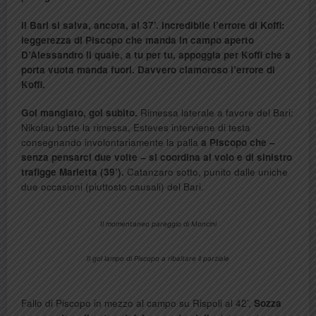
Il Bari si salva, ancora, al 37’. Incredibile l’errore di Koffi:
leggerezza di Piscopo che manda in campo aperto
D’Alessandro il quale, a tu per tu, appoggia per Koffi che a
porta vuota manda fuori. Davvero clamoroso l’errore di
Koffi.
Gol mangiato, gol subito.
Rimessa laterale a favore del Bari:
Nikolau batte la rimessa, Esteves interviene di testa
consegnando involontariamente la palla
a Piscopo che –
senza pensarci due volte – si coordina al volo e di sinistro
trafigge Marietta (39’).
Catanzaro sotto, punito dalle uniche
due occasioni (piuttosto causali) del Bari.
Il momentaneo pareggio di Moncini
Il gol lampo di Piscopo a ribaltare il parziale
Fallo di Piscopo in mezzo al campo su Rispoli al 42’,
Sozza