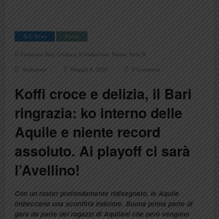
ILG News
Partite
,
,
,
,
Catanzaro-Bari
Cronaca
Il Giallorosso
Partita
Serie B
Redazione
Maggio 8, 2026
0 Commenti
Koffi croce e delizia, il Bari
ringrazia: ko interno delle
Aquile e niente record
assoluto. Ai playoff ci sarà
l’Avellino!
Con un roster profondamente ridisegnato, le Aquile
imbeccano una sconfitta indolore. Buona prima parte di
gara da parte dei ragazzi di Aquilani che però vengono