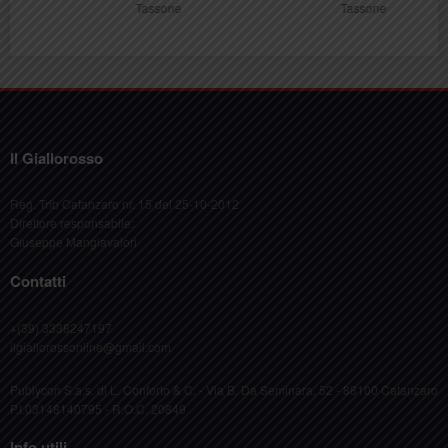
Tassone
Tassone
Il Giallorosso
Reg. Trib Catanzaro nr. 15 del 25-10-2012
Direttore responsabile:
Giuseppe Mangiavalori
Contatti
+(39) 3338247197
ilgiallorossonline@gmail.com
Publycon S.a.s. di L. Conforto & C. - Via B. Da Seminara, 52 - 88100 Catanzaro
P.I.03148140795 - R.O.C. 20849
Info utili