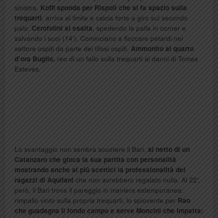
sinistra.
Koffi sponda per Rispoli che si fa spazio sulla
trequarti
, arriva al limite e calcia forte a giro sul secondo
palo:
Cerofolini si esalta
, spedendo la palla in corner e
salvando i suoi (14’). Cominciano a fioccare petardi nel
settore ospiti da parte dei tifosi ospiti.
Ammonito al quarto
d’ora Buglio,
reo di un fallo sulla trequarti ai danni di Tomas
Esteves.
Lo svantaggio non sembra scuotere il Bari,
al netto di un
Catanzaro che gioca la sua partita con personalità
mostrando anche ai più scettici la professionalità dei
ragazzi di Aquilani
che non avrebbero regalato nulla. Al 22’,
però, il Bari trova il pareggio in maniera estemporanea:
rimpallo vinto sulla propria trequarti, lo spiovente per
Rao
che guadagna il fondo campo e serve Moncini che impatta: