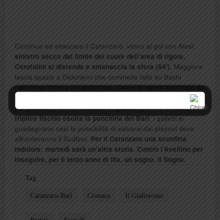
Continua ad attaccare il Catanzaro, vicino al gol con Alesi:
sinistro secco dal limite del cuore dell’area di rigore,
Cerofolini si distende e smanaccia la sfera (84′).
Maggiore
lascia spazio a Dickmann che commette fallo su Bashi
nell’ultimo forcing dei giallorossi. Calcio di rigore decretato da
Sozza:
dal dischetto si presenta Koffi (chiesto a gran voce
dal pubblico) che si riscatta segnando per il 2-3 finale. Al
triplice fischio esulta la panchina del Bari
: i galletti si
guadagnano così la possibilità di salvarsi dai playout dove
affronteranno il Sudtirol.
Per il Catanzaro una sconfitta
indolore: martedì sarà un’altra storia. Contro l’Avellino per
inseguire, per il terzo anno di fila, un sogno. Il Sogno.
Tag
Catanzaro-Bari
Cronaca
Il Giallorosso
Partita
Serie B