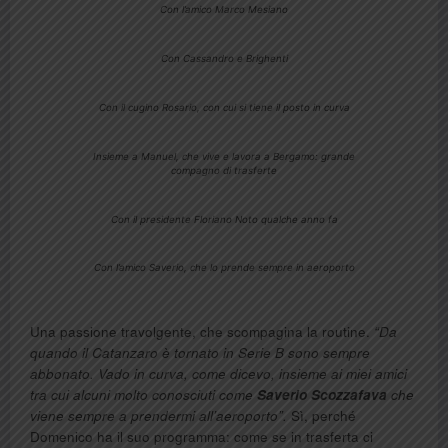
Con l’amico Marco Mesiano
Con Cassandro e Brighenti
Con il cugino Rosario, con cui si tiene il posto in curva
Insieme a Manuel, che vive e lavora a Bergamo: grande
compagno di trasferte
Con il presidente Floriano Noto qualche anno fa
Con l’amico Saverio, che lo prende sempre in aeroporto
Una passione travolgente, che scompagina la routine.
“Da
quando il Catanzaro è tornato in Serie B sono sempre
abbonato. Vado in curva, come dicevo, insieme ai miei amici
tra cui alcuni molto conosciuti come
Saverio Scozzafava
che
viene sempre a prendermi all’aeroporto”.
Sì, perché
Domenico ha il suo programma: come se in trasferta ci