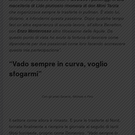
macelleria di Lido piuttosto rinomata di don Mimì Tarzia
che organizzava sempre le trasferte in pullman. È stato lui,
diciamo, a infondermi questa passione. Dopo qualche tempo
feci un’altra esperienza di scuola-lavoro, all’allora Benetton,
con
Enzo Monterosso
altro tifosissimo delle Aquile. Da
questo punto di vista ho avuto la fortuna di lavorare come
dipendente per due passionali come loro facendo accrescere
questa mia partecipazione”.
“Vado sempre in curva, voglio
sfogarmi”
Con gli amici Saverio, Michele e Pino
Il settore come allora è rimasto. E pure le trasferte al Nord,
tornate finalmente a riempire le giornate al seguito di tanti
tifosi fuorisede, proprio come Domenico.
“Vado sempre in