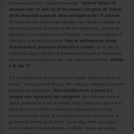
andasse anche lui, ininterrottamente
. “
Venerdì finisco di
lavorare alle 13, alle 15.30 ho l’aereo che parte da Orio al
Serio direzione Lamezia, dove ad aspettarmi c’è Saverio
.
Di solito scendo venerdì pomeriggio con l’aereo e risalgo la
domenica quando la partita è nel fine settimana, oppure se
giochiamo il mercoledì parto il martedì. Con me ho sempre il
mio zaino e la mia sciarpetta.
Non mi definisco un tifoso
scaramantico, piuttosto tranquillo e malato.
La tv non la
vedo mai, seguo sempre le trasmissioni legate al Catanzaro:
ogni sera della settimana ho i miei appuntamenti fissi.
Quella
è la mia Tv
”.
C’è un Catanzaro tipo a cui sei più legato nella tua storia di
tifoso?
“I tempi belli di Borghi, Bivi, Mauro, Celestini: avevamo
giocatori da nazionale.
Però cambia poco, il cuore e il
sangue non ragionano per categorie.
Non importa dove si
gioca, metterei la firma di vedere il mio Catanzaro giocare in
Serie A: ci sono città e società più importanti di noi che
stanno facendo fatica. A me basta salvarmi, son sincero, e
godermi le partite qui al Nord. Come dice Noto non siamo
pronti a livello infrastrutturale, è difficile, ma se viene ben