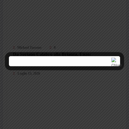
Michael Tassone
0
Da Soriano Calabro alla Brianza, Enzo:
“Catanzaro, sei le lacrime di mio papà
Domenico. Il mio orgoglio”
Luglio 15, 2026