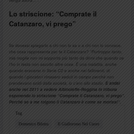
venga allora…”.
Lo striscione: “Comprate il
Catanzaro, vi prego”
Se dovessi spiegarlo a chi non lo sa o a chi non lo conosce,
che cosa rappresenta per te il Catanzaro?
“Purtroppo tanto,
mia moglie non mi sopporta più tanto da dirmi che quando ce
l’ho in testa non ascolto altre cose. È una malattia, anche
quando eravamo in Serie C2 e anche nei fallimenti, di
quando i giocatori rimasero seduti in campo perché non
prendevano soldi dalla società, io c’ero allo stadio.
E andai
anche nel 2011 a vedere Albinoleffe-Reggina in tribuna
esponendo lo striscione “Comprate il Catanzaro, vi prego”.
Perché se a me tolgono il Catanzaro è come se morissi”.
Tag
Domenico Bilotta
Il Giallorosso Nel Cuore