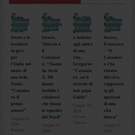
Il
Il
Il
Il
pino
Dalla
Una Fiat
Dalla
Carlo,
llorosso
Giallorosso
Giallorosso
Giallorosso
Gialloross
la
Germania
850 e il
Locride
dalla
 cuore
nel cuore
nel cuore
nel cuore
nel cuore
rva
con
gialloross
con
Manica 
st e le
furore,
o insieme
furore,
Soverato
sferte
Vittorio e
agli amici
Francesco
vivendo i
giro
il
di una
: “Il
gialloros
Catanzar
vita,
Catanzar
o: “Com
alia nel
o: “Siamo
Gregorio:
o l’ho
una
e di
da Serie
“Catanza
vissuto
seconda
 fede.
A. Mi
ro, sei il
dal vivo,
pelle”
lo:
danno
ricordo di
rappresen
Maggio 27
atanza
fastidio i
mio papà
ta gli
2026
Michael
l
calabresi
Guido”
spezzoni
Tassone
imo
che tifano
di una
Giugno 10,
ore”
le squadre
vita
2026
Michael
del Nord”
intera”
gno 24,
Tassone
6
Giugno 17,
Giugno 3,
hael
2026
2026