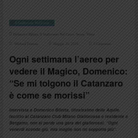
Il Giallorosso Nel Cuore
,
,
,
Domenico Bilotta
Il Giallorosso Nel Cuore
Storie
Tifosi
Michael Tassone
Maggio 20, 2026
0 Commenti
Ogni settimana l’aereo per
vedere il Magico, Domenico:
“Se mi tolgono il Catanzaro
è come se morissi”
Intervista a Domenico Bilotta, tifosissimo delle Aquile.
Iscritto al Catanzaro Club Milano Giallorossa e residente a
Bergamo, non si perde una gara dei giallorossi. “Ogni
venerdì scendo giù, mia moglie non mi sopporta più”.