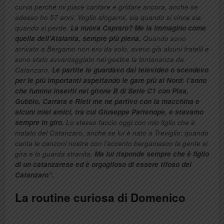
curva perché mi piace cantare e gridare ancora, anche se
adesso ho 57 anni. Voglio sfogarmi, sia quando si vince sia
quando si perde.
La nuova Capraro? Me la immagino come
quella dell’Atalanta, sempre più piena.
Quando sono
arrivato a Bergamo non ero da solo, avevo già alcuni fratelli e
sono stato avvantaggiato nel gestire la lontananza da
Catanzaro.
Le partite le guardavo dal televideo o scendevo
per le più importanti aspettando le gare più al Nord: l’anno
che fummo inseriti nel girone B di Serie C1 con Pisa,
Gubbio, Carrara e Rieti me ne partivo con la macchina e
alcuni miei amici, tra cui Giuseppe Partenope, e stavamo
sempre in giro.
Lo stesso faccio oggi con mio figlio che è
malato del Catanzaro, anche se lui è nato a Treviglio: quando
canta le canzoni nostre con l’accento bergamasco la gente si
gira e lo guarda stranita.
Ma lui risponde sempre che è figlio
di un catanzarese ed è orgoglioso di essere tifoso del
Catanzaro”.
La routine curiosa di Domenico