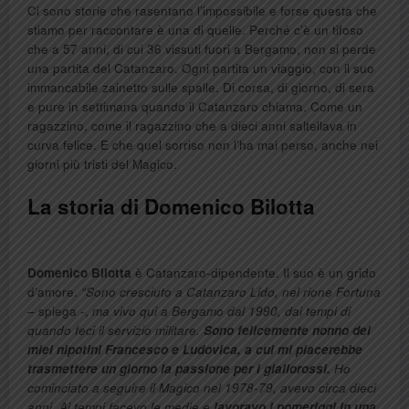
Ci sono storie che rasentano l’impossibile e forse questa che
stiamo per raccontare è una di quelle. Perché c’è un tifoso
che a 57 anni, di cui 36 vissuti fuori a Bergamo, non si perde
una partita del Catanzaro. Ogni partita un viaggio, con il suo
immancabile zainetto sulle spalle. Di corsa, di giorno, di sera
e pure in settimana quando il Catanzaro chiama. Come un
ragazzino, come il ragazzino che a dieci anni saltellava in
curva felice. E che quel sorriso non l’ha mai perso, anche nei
giorni più tristi del Magico.
La storia di Domenico Bilotta
Domenico Bilotta
è Catanzaro-dipendente. Il suo è un grido
d’amore.
“Sono cresciuto a Catanzaro Lido, nel rione Fortuna
– spiega -,
ma vivo qui a Bergamo dal 1990, dai tempi di
quando feci il servizio militare.
Sono felicemente nonno dei
miei nipotini Francesco e Ludovica, a cui mi piacerebbe
trasmettere un giorno la passione per i giallorossi.
Ho
cominciato a seguire il Magico nel 1978-79, avevo circa dieci
anni. Ai tempi facevo le medie e
lavoravo i pomeriggi in una