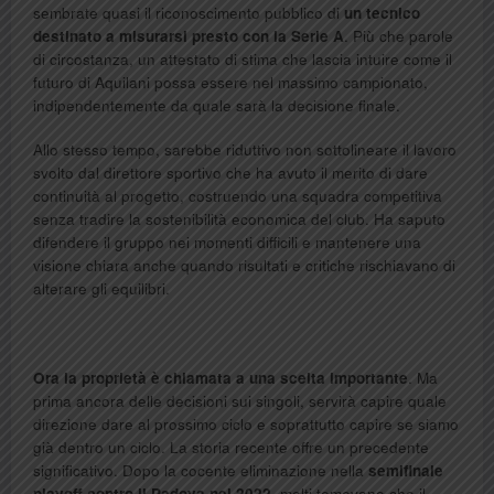
sembrate quasi il riconoscimento pubblico di
un tecnico
destinato a misurarsi presto con la Serie A
. Più che parole
di circostanza, un attestato di stima che lascia intuire come il
futuro di Aquilani possa essere nel massimo campionato,
indipendentemente da quale sarà la decisione finale.
Allo stesso tempo, sarebbe riduttivo non sottolineare il lavoro
svolto dal direttore sportivo che ha avuto il merito di dare
continuità al progetto, costruendo una squadra competitiva
senza tradire la sostenibilità economica del club. Ha saputo
difendere il gruppo nei momenti difficili e mantenere una
visione chiara anche quando risultati e critiche rischiavano di
alterare gli equilibri.
Ora la proprietà è chiamata a una scelta importante
. Ma
prima ancora delle decisioni sui singoli, servirà capire quale
direzione dare al prossimo ciclo e soprattutto capire se siamo
già dentro un ciclo. La storia recente offre un precedente
significativo. Dopo la cocente eliminazione nella
semifinale
playoff contro il Padova nel 2022
, molti temevano che il