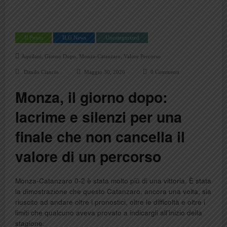
Il Punto
ILG News
Uncategorized
,
,
,
Aquilani
Giorno Dopo
Monza-Catanzaro
Valore Percorso
Danilo Ciancio
Maggio 30, 2026
0 Commenti
Monza, il giorno dopo:
lacrime e silenzi per una
finale che non cancella il
valore di un percorso
Monza-Catanzaro 0-2 è stata molto più di una vittoria. È stata
la dimostrazione che questo Catanzaro, ancora una volta, sia
riuscito ad andare oltre i pronostici, oltre le difficoltà e oltre i
limiti che qualcuno aveva provato a indicargli all’inizio della
stagione.