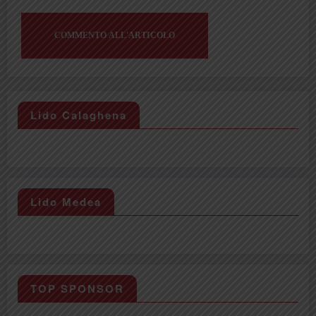
Lido Calaghena
Lido Medea
TOP SPONSOR