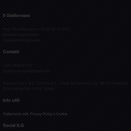
Il Giallorosso
Reg. Trib Catanzaro nr. 15 del 25-10-2012
Direttore responsabile:
Giuseppe Mangiavalori
Contatti
+(39) 3338247197
ilgiallorossonline@gmail.com
Publycon S.a.s. di L. Conforto & C. - Via B. Da Seminara, 52 - 88100 Catanzaro
P.I.03148140795 - R.O.C. 20849
Info utili
Trattamento dati, Privacy Policy e Cookie
Social ILG