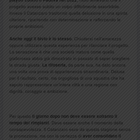
progetto avesse subito un colpo difficilmente assorbibile.
Invece il Catanzaro trasformò quella delusione in una spinta
ulteriore, ripartendo con determinazione e rafforzando le
proprie ambizioni.
Anche oggi il bivio è lo stesso.
Chiudersi nell’amarezza
oppure utilizzare questa esperienza per rilanciare il progetto.
La sensazione è che una società matura come quella
giallorossa abbia già dimostrato in passato di saper scegliere
la strada giusta.
La tifoseria,
da parte sua, ha dato ancora
una volta una prova di appartenenza straordinaria. Delusa
per il risultato, certo, ma orgogliosa di una squadra che ha
saputo rappresentare un’intera città e una regione con
dignità, coraggio e ambizione.
Per questo
il giorno dopo non deve essere soltanto il
tempo dei rimpianti
. Deve essere anche il momento della
consapevolezza. Il Catanzaro esce da questa stagione senza
la promozione, ma con la certezza di
aver consolidato il