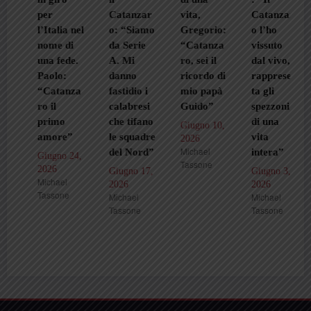
per
Catanzar
vita,
Catanzar
l’Italia nel
o: “Siamo
Gregorio:
o l’ho
nome di
da Serie
“Catanza
vissuto
una fede.
A. Mi
ro, sei il
dal vivo,
Paolo:
danno
ricordo di
rappresen
“Catanza
fastidio i
mio papà
ta gli
ro il
calabresi
Guido”
spezzoni
primo
che tifano
di una
Giugno 10,
amore”
le squadre
vita
2026
Michael
del Nord”
intera”
Giugno 24,
Tassone
2026
Giugno 17,
Giugno 3,
Michael
2026
2026
Tassone
Michael
Michael
Tassone
Tassone