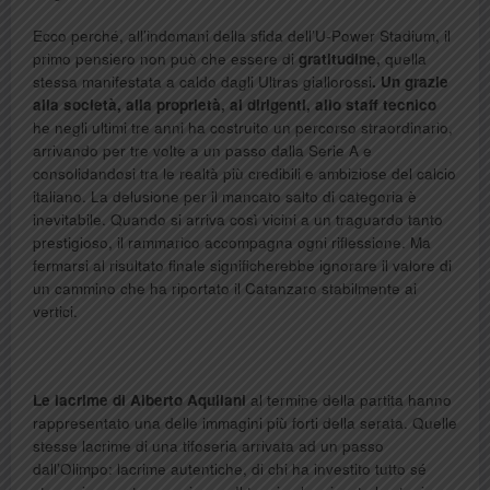
Ecco perché, all’indomani della sfida dell’U-Power Stadium, il
primo pensiero non può che essere di
gratitudine,
quella
stessa manifestata a caldo dagli Ultras giallorossi
.
Un grazie
alla società, alla proprietà, ai dirigenti, allo staff tecnico
he negli ultimi tre anni ha costruito un percorso straordinario,
arrivando per tre volte a un passo dalla Serie A e
consolidandosi tra le realtà più credibili e ambiziose del calcio
italiano. La delusione per il mancato salto di categoria è
inevitabile. Quando si arriva così vicini a un traguardo tanto
prestigioso, il rammarico accompagna ogni riflessione. Ma
fermarsi al risultato finale significherebbe ignorare il valore di
un cammino che ha riportato il Catanzaro stabilmente ai
vertici.
Le lacrime di Alberto Aquilani
al termine della partita hanno
rappresentato una delle immagini più forti della serata. Quelle
stesse lacrime di una tifoseria arrivata ad un passo
dall’Olimpo: lacrime autentiche, di chi ha investito tutto sé