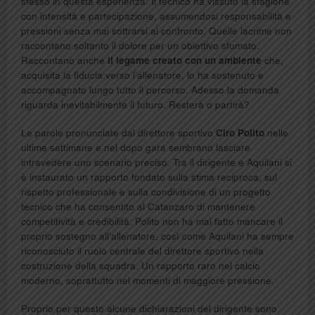
stesso in questa esperienza. Il tecnico ha vissuto la stagione
con intensità e partecipazione, assumendosi responsabilità e
pressioni senza mai sottrarsi al confronto. Quelle lacrime non
raccontano soltanto il dolore per un obiettivo sfumato.
Raccontano anche
il legame creato con un ambiente
che,
acquisita la fiducia verso l’allenatore, lo ha sostenuto e
accompagnato lungo tutto il percorso. Adesso la domanda
riguarda inevitabilmente il futuro. Resterà o partirà?
Le parole pronunciate dal direttore sportivo
Ciro Polito
nelle
ultime settimane e nel dopo gara sembrano lasciare
intravedere uno scenario preciso. Tra il dirigente e Aquilani si
è instaurato un rapporto fondato sulla stima reciproca, sul
rispetto professionale e sulla condivisione di un progetto
tecnico che ha consentito al Catanzaro di mantenere
competitività e credibilità. Polito non ha mai fatto mancare il
proprio sostegno all’allenatore, così come Aquilani ha sempre
riconosciuto il ruolo centrale del direttore sportivo nella
costruzione della squadra. Un rapporto raro nel calcio
moderno, soprattutto nei momenti di maggiore pressione.
Proprio per questo alcune dichiarazioni del dirigente sono