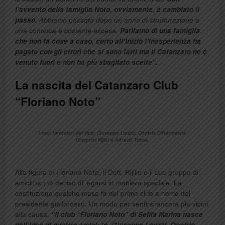
l’avvento della famiglia Noto, ovviamente, è cambiato il
passo.
Abbiamo passato dopo un anno di strutturazione a
una continua e costante ascesa.
Parliamo di una famiglia
che non fa cose a caso, certo all’inizio l’inesperienza ha
pagato con gli errori che si sono fatti ma il Catanzaro ne è
venuto fuori e non ha più sbagliato scelte”.
La nascita del Catanzaro Club
“Floriano Noto”
I soci fondatori del club: Giuseppe Leuzzi, Onofrio Difrancesco,
Gregorio Rijillo e Alfredo Torcia.
Alla figura di Floriano Noto, il Dott. Rijillo e il suo gruppo di
amici hanno deciso di legarsi in maniera speciale. La
costituzione qualche mese fa del primo club a nome del
presidente giallorosso. Un modo per sentirsi ancora più vicini
alla causa.
“Il club “Floriano Noto” di Sellia Marina nasce
dall’idea di quattro amici: io, Giuseppe Leuzzi, Onofrio