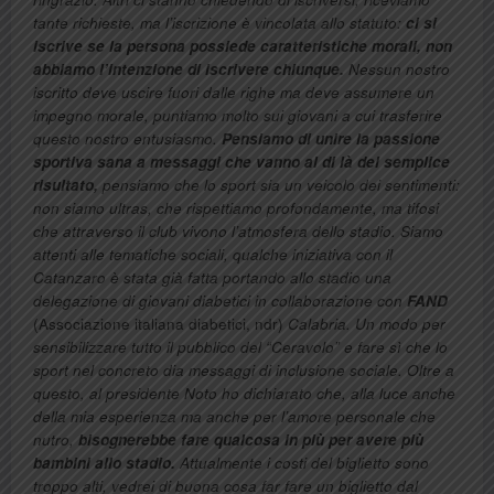
tante richieste, ma l’iscrizione è vincolata allo statuto:
ci si
iscrive se la persona possiede caratteristiche morali, non
abbiamo l’intenzione di iscrivere chiunque.
Nessun nostro
iscritto deve uscire fuori dalle righe ma deve assumere un
impegno morale, puntiamo molto sui giovani a cui trasferire
questo nostro entusiasmo.
Pensiamo di unire la passione
sportiva sana a messaggi che vanno al di là del semplice
risultato,
pensiamo che lo sport sia un veicolo dei sentimenti:
non siamo ultras, che rispettiamo profondamente, ma tifosi
che attraverso il club vivono l’atmosfera dello stadio. Siamo
attenti alle tematiche sociali, qualche iniziativa con il
Catanzaro è stata già fatta portando allo stadio una
delegazione di giovani diabetici in collaborazione con
FAND
(Associazione italiana diabetici, ndr)
Calabria. Un modo per
sensibilizzare tutto il pubblico del “Ceravolo” e fare sì che lo
sport nel concreto dia messaggi di inclusione sociale. Oltre a
questo, al presidente Noto ho dichiarato che, alla luce anche
della mia esperienza ma anche per l’amore personale che
nutro,
bisognerebbe fare qualcosa in più per avere più
bambini allo stadio.
Attualmente i costi del biglietto sono
troppo alti, vedrei di buona cosa far fare un biglietto dal