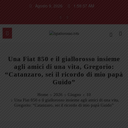
Vai
Agosto 9, 2026
1:59:38 AM
al
contenuto
Una Fiat 850 e il giallorosso insieme
agli amici di una vita, Gregorio:
“Catanzaro, sei il ricordo di mio papà
Guido”
Home
2026
Giugno
10
Una Fiat 850 e il giallorosso insieme agli amici di una vita,
Gregorio: “Catanzaro, sei il ricordo di mio papà Guido”