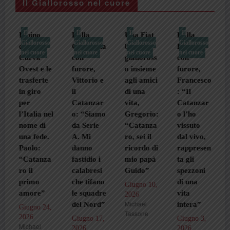
Il Giallorosso nel cuore
Il
Il
Il
Il
Dalla
Una Fiat
Dalla
sso
Giallorosso
Giallorosso
Giallorosso
Giallorosso
Germania
850 e il
Locride
e
nel cuore
nel cuore
nel cuore
nel cuore
con
gialloross
con
Carlo,
 le
furore,
o insieme
furore,
dalla
te
Vittorio e
agli amici
Francesco
Manica a
il
di una
: “Il
Soverato
Catanzar
vita,
Catanzar
vivendo il
 nel
o: “Siamo
Gregorio:
o l’ho
gialloross
i
da Serie
“Catanza
vissuto
o: “Come
e.
A. Mi
ro, sei il
dal vivo,
una
danno
ricordo di
rappresen
seconda
nza
fastidio i
mio papà
ta gli
pelle”
calabresi
Guido”
spezzoni
Maggio 27,
che tifano
di una
Giugno 10,
2026
”
le squadre
vita
Michael
2026
Michael
Tassone
del Nord”
intera”
24,
Tassone
Giugno 17,
Giugno 3,
2026
2026