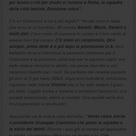
per lavoro o chi per studio si trovava a Roma, la squadra
della città battuta. Emozione unica”.
C’è un Catanzaro a cui è più legato? “
Ho dei nomi in testa
che sono di un bambino. Mi ricordo
Banelli, Mauro, Ranieri e
molti altri
, il loro modo di muoversi in campo e il loro modo di
essere fuori dal campo.
C’è stato un campionato, dico
sempre, prima della A e poi dopo la promozione in A.
Anni
bellissimi dove si mischiava la passione calabrese per il
Catanzaro e la passione calabrese per le squadre ospiti: era
bello vedere riempirsi lo stadio, ma senza disordini e con
reciproco rispetto per i ruoli. Se parliamo del recente passato
gli anni di C già meno difficili, dopo anni turbolenti, richiamano
impresso nella mente
Vivarini
che ci ha fatto vedere il gioco
più bello. Legato anche e insieme a condizioni favorevoli, una
società eccezionale, dietro ai risultati. Una società seria che
ha programmato e strutturato”.
Spazzando via le ombre nere dell’oblio.
“Vorrei citare anche
il presidente Giuseppe Cosentino che prese la squadra e
la salvò dai debiti.
Ricordo i suoi giri di campo ad applaudire
lo stadio, un pensiero affettuoso va anche a lui.
Con