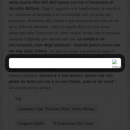
della nostra Fiat 850 dell’epoca con cui ci recavamo al
Vecchio Militare.
Oggi il rapporto si è trasformato, lo stadio è
un momento di socialità e di convivialità con gli amici del
percorso. Arriviamo allo stadio e per scaramanzia uno se ne
va in Tribuna centrale, l’altro in quella Est e io che sono
abbonato alla Ovest con un altro nostro amico che si compra
sempre il biglietto per venire con me.
Lo stadio è un
microcosmo, vive degli abbonati. Quando posso porto con
me mia figlia Chiara.
Un giorno andai a prenderla dopo il
suo allenamento, disse che voleva andare a vedere il
Catanzaro allenarsi. Allora si è messa la sciarpa e siamo
andati a Giovino:
Pompetti
l’ha vista e si è avvicinato, si sono
messi a parlare.
Questo è il mio lascito, quello che mio
padre ha fatto con me e io con Chiara, solo se lei vorrà”.
Un amore senza tempo.
Tag
Catanzaro Club "Floriano Noto" Sellia Marina
Gregorio Rijillo
Il Giallorosso Nel Cuore