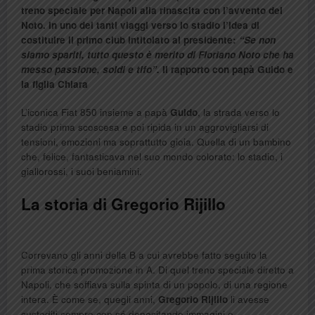
treno speciale per Napoli alla rinascita con l’avvento dei
Noto. In uno dei tanti viaggi verso lo stadio l’idea di
costituire il primo club intitolato al presidente:
“Se non
siamo spariti, tutto questo è merito di Floriano Noto che ha
messo passione, soldi e tifo”.
Il rapporto con papà Guido e
la figlia Chiara
L’iconica Fiat 850 insieme a papà
Guido
, la strada verso lo
stadio prima scoscesa e poi ripida in un aggrovigliarsi di
tensioni, emozioni ma soprattutto gioia. Quella di un bambino
che, felice, fantasticava nel suo mondo colorato: lo stadio, i
giallorossi, i suoi beniamini.
La storia di Gregorio Rijillo
Correvano gli anni della B a cui avrebbe fatto seguito la
prima storica promozione in A. Di quel treno speciale diretto a
Napoli, che soffiava sulla spinta di un popolo, di una regione
intera. È come se, quegli anni,
Gregorio Rijillo
li avesse
custoditi sempre con sé depositando immagini e