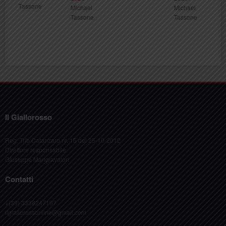
Michael
Michael
Tassone
Tassone
Il Giallorosso
Reg. Trib Catanzaro nr. 15 del 25-10-2012
Direttore responsabile:
Giuseppe Mangiavalori
Contatti
+(39) 3338247197
ilgiallorossonline@gmail.com
Publycon S.a.s. di L. Conforto & C. - Via B. Da Seminara, 52 - 88100 Catanzaro
P.I.03148140795 - R.O.C. 20849