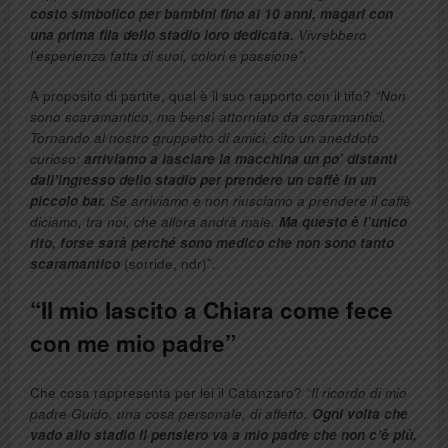
costo simbolico per bambini fino ai 10 anni, magari con
una prima fila dello stadio loro dedicata.
Vivrebbero
l’esperienza fatta di suoi, colori e passione”.
A proposito di partite, qual è il suo rapporto con il tifo?
“Non
sono scaramantico, ma bensì attorniato da scaramantici.
Tornando al nostro gruppetto di amici, cito un aneddoto
curioso:
arriviamo a lasciare la macchina un po’ distanti
dall’ingresso dello stadio per prendere un caffè in un
piccolo bar.
Se arriviamo e non riusciamo a prendere il caffè
diciamo, tra noi, che allora andrà male.
Ma questo è l’unico
rito, forse sarà perché sono medico che non sono tanto
scaramantico
(sorride, ndr)”.
“Il mio lascito a Chiara come fece
con me mio padre”
Che cosa rappresenta per lei il Catanzaro?
“Il ricordo di mio
padre Guido, una cosa personale, di affetto.
Ogni volta che
vado allo stadio il pensiero va a mio padre che non c’è più,