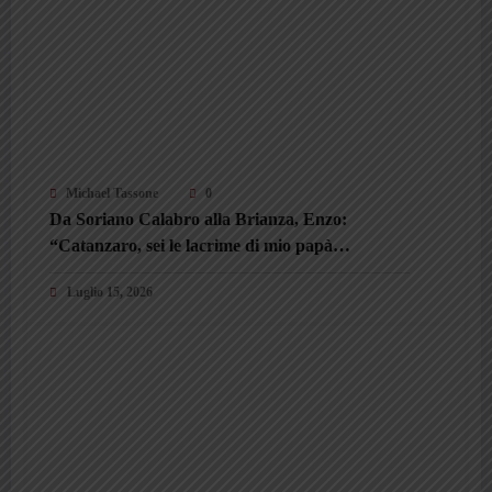
Michael Tassone
0
Da Soriano Calabro alla Brianza, Enzo:
“Catanzaro, sei le lacrime di mio papà
Domenico. Il mio orgoglio”
Luglio 15, 2026