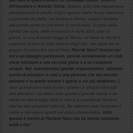
Difrancesco e Alfredo Torcia.
Quattro amici che frequentano
assiduamente lo stadio. A giro ognuno mette la sua macchina
e partendo da Sellia, tra andata e ritorno, viviamo l’andare
alla partita come un momento di convivialità. Si parla della
partita che sarà, delle formazioni e molto altro: così un
giorno, in uno di questi viaggi di ritorno, mi viene in mente il
proposito di fare un club diverso dagli altri, che parte da un
gruppo di amici oltre che di tifosi.
Perché Noto? Questo per
noi è un impegno particolare, perché normalmente un club
viene intitolato a una vecchia gloria o a un campione
attuale. Noi, assumendoci grande responsabilità, abbiamo
scelto di intestare il club a una persona che nel recente
passato e in quello attuale è quella a cui più dobbiamo.
È
vero, grandi sono stati anche i direttori e Vivarini oltre agli
altri allenatori, ma dietro tutto questo il grande merito è da
attribuire alla famiglia Noto in toto e al presidente Floriano
che ha reso possibile tutto ciò. Se abbiamo visto rinascere il
calcio e non siamo spariti nel calcio dilettantistico,
tutto
questo è merito di Floriano Noto che ha messo passione,
soldi e tifo”.