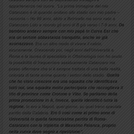
appartenenze nel cuore.
“La prima immagine del mio
Catanzaro è di quando andavo allo stadio con mio padre
–
racconta –
Ho 66 anni, abito a Botricello ma sono nato a
Catanzaro Lido e ricordo gli anni di B già verso i 7-8 anni.
Da
bambino andavo sempre con mio papà in Curva Est che
era un settore abbastanza tranquillo, anche se già
scorrazzavo
. Era un altro modo di vivere il calcio,
sicuramente. Crescendo poi, negli anni dell’Università a
Roma e la laurea di specialista in Oftalmologia non ho avuto
la possibilità di frequentare assiduamente Catanzaro ma
posso affermare che si è sempre trattata di una bella realtà,
colorata di tante anime quanto i settori dello stadio.
Quella
che ho visto crescere era una squadra che identificava
tutti noi, una squadra molto partecipata che raccoglieva il
tifo di province come Crotone e Vibo
.
Se parliamo della
prima promozione in A, invece, quella identificò tutta la
regione.
Io ero a Napoli, quel giorno, su quel treno speciale
partito dalla Calabria.
Ero lì così come al primo anno di
Università in quella famosissima partita di Roma-
Catanzaro con la tripletta di Massimo Palanca, proprio
nella curva dove segnò a ripetizione”.