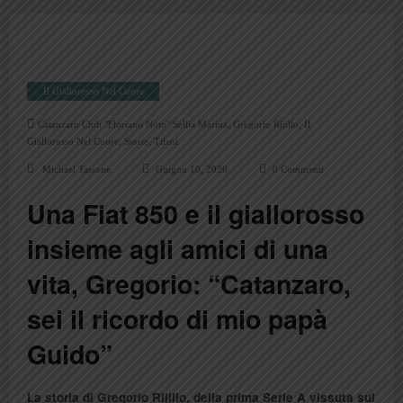
Il Giallorosso Nel Cuore
,
,
Catanzaro Club "Floriano Noto" Sellia Marina
Gregorio Rijillo
Il
,
,
Giallorosso Nel Cuore
Storie
Tifosi
Michael Tassone
Giugno 10, 2026
0 Commenti
Una Fiat 850 e il giallorosso
insieme agli amici di una
vita, Gregorio: “Catanzaro,
sei il ricordo di mio papà
Guido”
La storia di Gregorio Rijillo, della prima Serie A vissuta sul