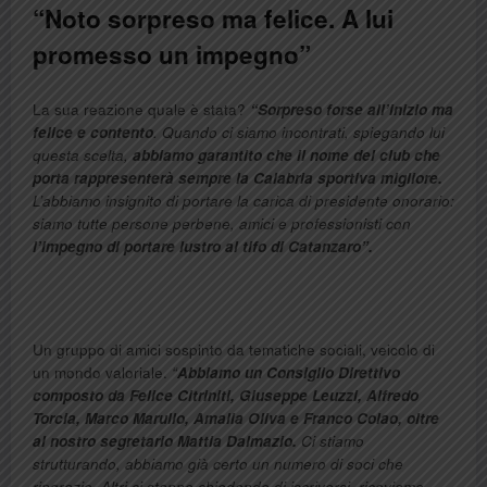
“Noto sorpreso ma felice. A lui
promesso un impegno”
La sua reazione quale è stata?
“Sorpreso forse all’inizio ma
felice e contento
. Quando ci siamo incontrati, spiegando lui
questa scelta,
abbiamo garantito che il nome del club che
porta rappresenterà sempre la Calabria sportiva migliore.
L’abbiamo insignito di portare la carica di presidente onorario:
siamo tutte persone perbene, amici e professionisti con
l’impegno di portare lustro al tifo di Catanzaro”.
Un gruppo di amici sospinto da tematiche sociali, veicolo di
un mondo valoriale.
“
Abbiamo un Consiglio Direttivo
composto da Felice Citriniti, Giuseppe Leuzzi, Alfredo
Torcia, Marco Marullo, Amalia Oliva e Franco Colao, oltre
al nostro segretario Mattia Dalmazio.
Ci stiamo
strutturando, abbiamo già certo un numero di soci che
ringrazio. Altri ci stanno chiedendo di iscriversi, riceviamo