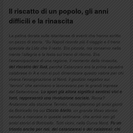
Il riscatto di un popolo, gli anni
difficili e la rinascita
La patina dorata sulle istantanee di eventi che hanno scritto
un pezzo di storia.
“Su Napoli ricordo più il viaggio e il treno
speciale da Lido che il resto. Ero piccolo, ma conservo nella
mente l’allegria e la festa sul treno di ritorno. Era
l’emancipazione di una regione, il momento della rinascita,
del riscatto del Sud,
perché Catanzaro era la prima squadra
calabrese in A e non si può dimenticare questo valore per chi
viveva l’emarginazione al Nord, il giudizio negativo sui
“terroni” che servivano e lavoravano per le grandi imprese
del Settentrione.
Lo sport già allora significò sentirsi vivi e
forti, rappresentò una rivoluzione sociale.
Roma?
Andammo alla stazione Termini, raccogliemmo gli amici giunti
da Botricello tra cui
Ciccio Aiello
, un grande tifoso storico
venuto a mancare in queste settimane, che arrivò con gli
amici storici di Botricello. Tutti vicini, nella Curva Nord.
Fu un
trionfo anche per noi, dei catanzaresi e dei calabresi: chi