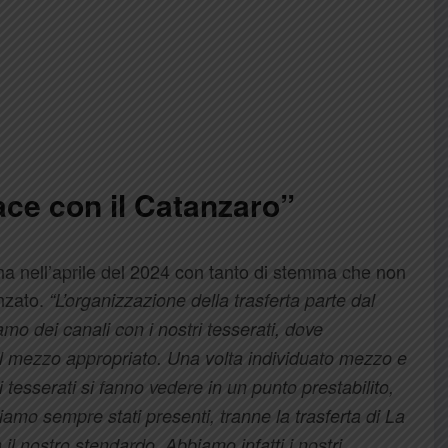
pace con il Catanzaro”
na nell’aprile del 2024 con tanto di stemma che non
nzato.
“L’organizzazione della trasferta parte dal
o dei canali con i nostri tesserati, dove
el mezzo appropriato. Una volta individuato mezzo e
tesserati si fanno vedere in un punto prestabilito,
amo sempre stati presenti, tranne la trasferta di La
l nostro stendardo. Abbiamo infatti i nostri