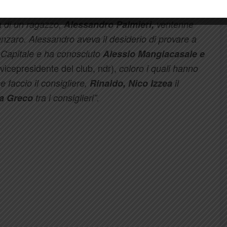
naria non è mica arrivata da un catanzarese.
“Il club
va di un ragazzo,
Alessandro Palmieri,
ventenne
anzaro. Alessandro aveva il desiderio di provare a
a Capitale e ha conosciuto
Alessio Mangiacasale e
vicepresidente del club, ndr),
coloro i quali hanno
e faccio il consigliere,
Rinaldo,
Nico Izzea
il
a Greco
tra i consiglieri”.