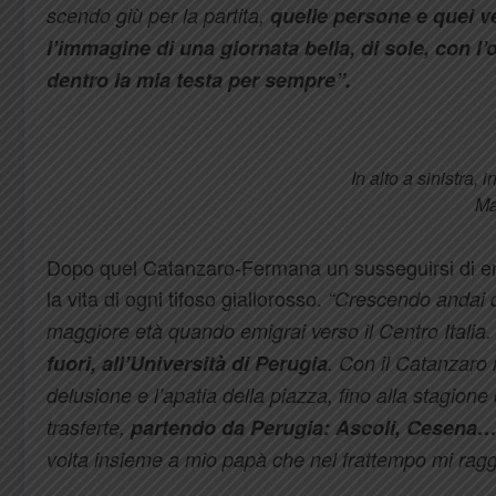
scendo giù per la partita,
quelle persone e quei ve
l’immagine di una giornata bella, di sole, con l
dentro la mia testa per sempre”.
In alto a sinistra, 
Ma
Dopo quel Catanzaro-Fermana un susseguirsi di emo
la vita di ogni tifoso giallorosso.
“Crescendo andai da 
maggiore età quando emigrai verso il Centro Italia
fuori, all’Università di Perugia
. Con il Catanzaro
delusione e l’apatia della piazza, fino alla stagion
trasferte,
partendo da Perugia: Ascoli, Cesena
volta insieme a mio papà che nel frattempo mi rag