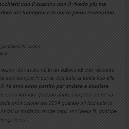
cchietti con il cuscino non li rivedo più ma
’odore dei fumogeni e la curva piena resteranno
in pantaloncini, Carlo
uro
zioni contrastanti, in un saliscendi che racconta
solo sempre in curva, feci tutta la trafila fino alla
.
A 19 anni sono partito per andare a studiare
 mi sono fermato qualche anno, complice un po’ la
e della promozione del 2004 quando mi feci tutte le
…
Andai in trasferta anche negli anni della B, qualche
giungeva su”.