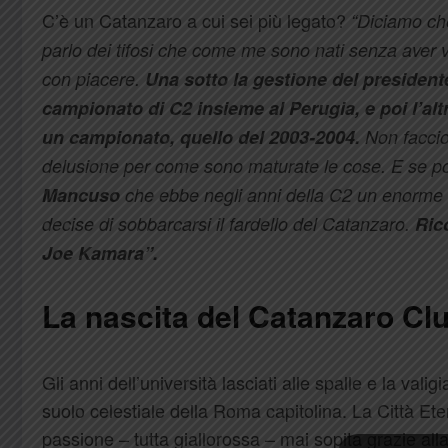
C’è un Catanzaro a cui sei più legato?
“Diciamo che
parlo dei tifosi che come me sono nati senza aver 
con piacere.
Una sotto la gestione del president
campionato di C2 insieme al Perugia, e poi l’altr
un campionato, quello del 2003-2004.
Non faccio
delusione per come sono maturate le cose. E se po
Mancuso
che ebbe negli anni della C2 un enorme 
decise di sobbarcarsi il fardello del Catanzaro.
Rico
Joe Kamara”.
La nascita del Catanzaro C
Gli anni dell’università lasciati alle spalle e la vali
suolo celestiale della Roma capitolina. La Città E
passione – tutta giallorossa – mai sopita grazie al