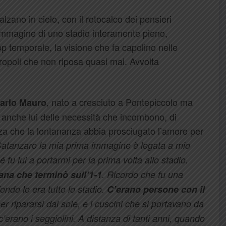
alzano in cielo, con il rotocalco dei pensieri
l’immagine di uno stadio interamente pieno,
op temporale, la visione che fa capolino nelle
tropoli che non riposa quasi mai. Avvolta
, nato a cresciuto a Pontepiccolo ma
arlo Mauro
 anche lui delle necessità che incombono, di
nza che la lontananza abbia prosciugato l’amore per
Catanzaro la mia prima immagine è legata a mio
 fu lui a portarmi per la prima volta allo stadio.
ana che terminò sull’1-1
. Ricordo che fu una
ondo lo era tutto lo stadio.
C’erano persone con il
per ripararsi dal sole, e i cuscini che si portavano da
’erano i seggiolini. A distanza di tanti anni, quando