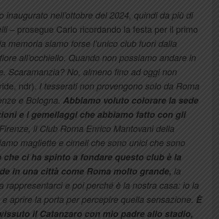
inaugurato nell’ottobre del 2024, quindi da più di
– prosegue Carlo ricordando la festa per il primo
li
a memoria siamo forse l’unico club fuori dalla
fiore all’occhiello. Quando non possiamo andare in
tite. Scaramanzia? No, almeno fino ad oggi non
ride, ndr).
I tesserati non provengono solo da Roma
irenze e Bologna.
Abbiamo voluto colorare la sede
ioni e i gemellaggi che abbiamo fatto con gli
Firenze, il Club Roma Enrico Mantovani della
amo magliette e cimeli che sono unici che sono
o che ci ha spinto a fondare questo club è la
ede in una città come Roma molto grande,
la
a rappresentarci e poi perché è la nostra casa: io la
a e aprire la porta per percepire quella sensazione.
È
vissuto il Catanzaro con mio padre allo stadio,