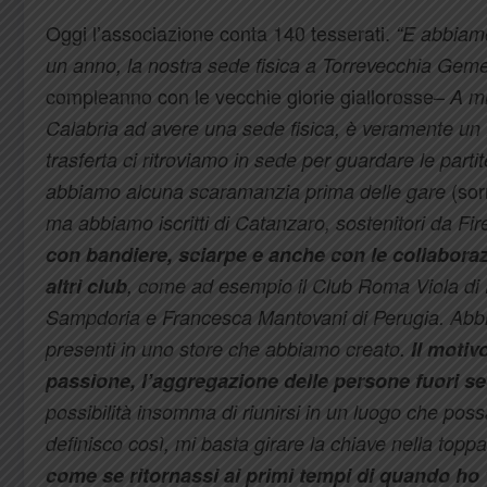
Oggi l’associazione conta 140 tesserati.
“E abbiamo 
un anno, la nostra sede fisica a Torrevecchia Gemel
compleanno con le vecchie glorie giallorosse–
A mi
Calabria ad avere una sede fisica, è veramente un 
trasferta ci ritroviamo in sede per guardare le par
(sor
abbiamo alcuna scaramanzia prima delle gare
ma abbiamo iscritti di Catanzaro, sostenitori da F
con bandiere, sciarpe e anche con le collaboraz
altri club
, come ad esempio il Club Roma Viola di 
Sampdoria e Francesca Mantovani di Perugia. Abbi
presenti in uno store che abbiamo creato.
Il motiv
passione, l’aggregazione delle persone fuori s
possibilità insomma di riunirsi in un luogo che poss
definisco così, mi basta girare la chiave nella topp
come se ritornassi ai primi tempi di quando ho 