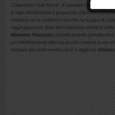
“Catanzaro Club Roma”. E pensare che l’idea origi
è nato ufficialmente a giugno del 2023 dall’iniziati
cresciuto qui a Colleferro ma che ha il papà di Cat
raggruppare più tifosi del Catanzaro residenti nell
(rispettivamente presidente e 
Massimo Pascuzzo
poi effettivamente dato via al club insieme a me, ch
revisore dei conti mentre poi si è aggiunto
Gianluc