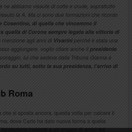
 ne abbiamo vissute di cotte e crude, soprattutto
vissuto la A. Ma ci sono due formazioni che ricordo
e Cosentino, di quella che vincemmo il
a quella di Corona sempre legata alla vittoria di
 menzione agli anni di
Vivarini
perché è stata una
sso aggiungere, voglio citare anche il
presidente
coraggio, lui che sedeva dalla Tribuna Gianna e
rdo su tutti, sotto la sua presidenza, l’arrivo di
lub Roma
gia che si sposta ancora, questa volta per calcare il
terna, dove Carlo ha dato nuova forma a quella
la fondazione insieme a un gruppo di amici del