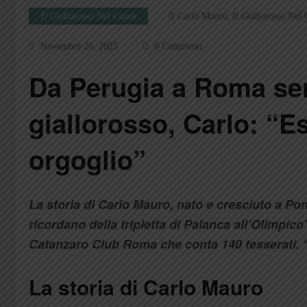
,
Il Giallorosso Nel Cuore
Carlo Mauro
Il Giallorosso Nel
Novembre 26, 2025
0 Commenti
Da Perugia a Roma sen
giallorosso, Carlo: “E
orgoglio”
La storia di Carlo Mauro, nato e cresciuto a Pon
ricordano della tripletta di Palanca all’Olimpico
Catanzaro Club Roma che conta 140 tesserati. 
La storia di Carlo Mauro