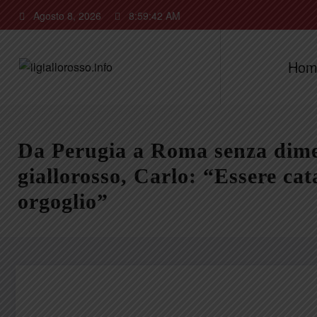
Vai
Agosto 8, 2026
8:59:43 AM
al
contenuto
Hom
Da Perugia a Roma senza dimen
giallorosso, Carlo: “Essere cat
orgoglio”