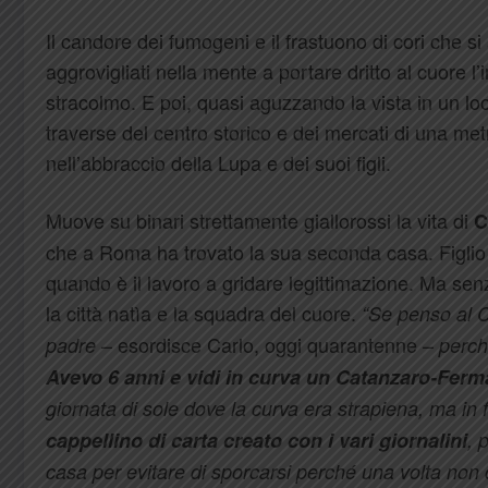
Il candore dei fumogeni e il frastuono di cori che si 
aggrovigliati nella mente a portare dritto al cuore 
stracolmo. E poi, quasi aguzzando la vista in un lo
traverse del centro storico e dei mercati di una me
nell’abbraccio della Lupa e dei suoi figli.
Muove su binari strettamente giallorossi la vita di
C
che a Roma ha trovato la sua seconda casa. Figlio
quando è il lavoro a gridare legittimazione. Ma se
la città natìa e la squadra del cuore.
“Se penso al 
– esordisce Carlo, oggi quarantenne –
padre
perché
Avevo 6 anni e vidi in curva un Catanzaro-Ferm
giornata di sole dove la curva era strapiena, ma in f
cappellino di carta creato con i vari giornalini
, 
casa per evitare di sporcarsi perché una volta non c