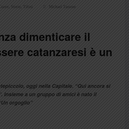
,
,
 Cuore
Storie
Tifosi
Michael Tassone
za dimenticare il
ssere catanzaresi è un
tepiccolo, oggi nella Capitale. “Qui ancora si
”. Insieme a un gruppo di amici è nato il
“Un orgoglio”