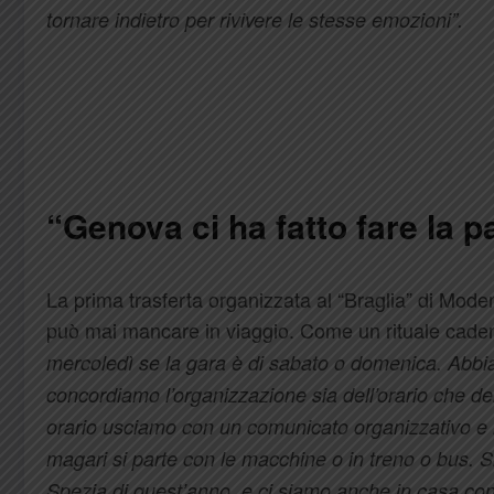
tornare indietro per rivivere le stesse emozioni”.
“Genova ci ha fatto fare la 
La prima trasferta organizzata al “Braglia” di Mode
può mai mancare in viaggio. Come un rituale cade
mercoledì se la gara è di sabato o domenica. Abbiam
concordiamo l’organizzazione sia dell’orario che d
orario usciamo con un comunicato organizzativo e i 
magari si parte con le macchine o in treno o bus. Si
Spezia di quest’anno, e ci siamo anche in casa con i