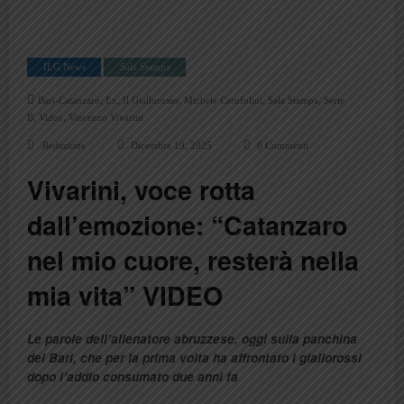
ILG News
Sala Stampa
,
,
,
,
,
Bari-Catanzaro
Ex
Il Giallorosso
Michele Cerofolini
Sala Stampa
Serie
,
,
B
Video
Vincenzo Vivarini
Redazione
Dicembre 19, 2025
0 Commenti
Vivarini, voce rotta
dall’emozione: “Catanzaro
nel mio cuore, resterà nella
mia vita” VIDEO
Le parole dell’allenatore abruzzese, oggi sulla panchina
del Bari, che per la prima volta ha affrontato i giallorossi
dopo l’addio consumato due anni fa