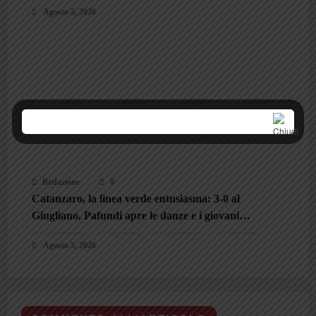
Agosto 5, 2026
Redazione
0
Catanzaro, la linea verde entusiasma: 3-0 al
Giugliano, Pafundi apre le danze e i giovani
conquistano Gorgone
Agosto 5, 2026