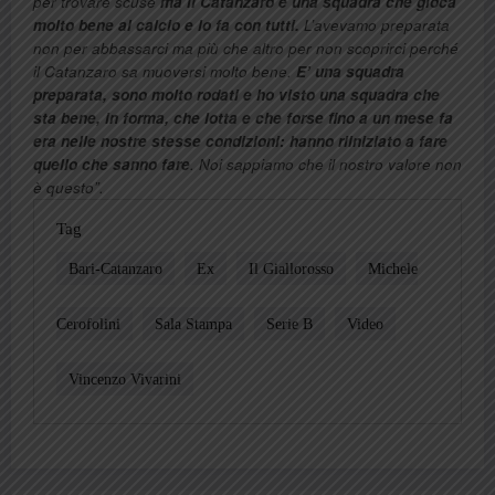
per trovare scuse
ma il Catanzaro è una squadra che gioca
molto bene al calcio e lo fa con tutti.
L’avevamo preparata
non per abbassarci ma più che altro per non scoprirci perché
il Catanzaro sa muoversi molto bene.
E’ una squadra
preparata, sono molto rodati e ho visto una squadra che
sta bene, in forma, che lotta e che forse fino a un mese fa
era nelle nostre stesse condizioni: hanno riiniziato a fare
quello che sanno fare
. Noi sappiamo che il nostro valore non
è questo”.
Tag
Bari-Catanzaro
Ex
Il Giallorosso
Michele
Cerofolini
Sala Stampa
Serie B
Video
Vincenzo Vivarini