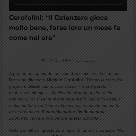
Cerofolini: “Il Catanzaro gioca
molto bene, forse loro un mese fa
come noi ora”
Michele Cerofolini in sala stampa
A presentarsi prima del tecnico abruzzese in sala stampa
l’estremo difensore
Michele Cerofolini.
“Dentro
la testa del
gruppo è difficile capire cosa passa
– le sue parole in
conferenza stampa –
Quello che mi sento di dire è che
ognuno di noi si sente di non dare di più. Siamo frustrati, ci
mettiamo tutto quello che abbiamo ma in questo momento
forse non basta.
Siamo bloccati a livello mentale.
Dobbiamo cercare di superare questa difficoltà”
.
Sulla sconfitta di questa sera, figlia di tante insicurezze:
“Non