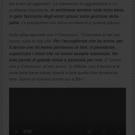
più bravi ad aggredirli. La mancanza di aggressione è un
problema importante:
in settimana sembra vada tutto bene,
in gara facciamo degli errori grossi sulla gestione della
palla.
Le prestazioni non sono confacenti a questa piazza”.
Sulla sfida speciale con il Catanzaro:
“Catanzaro è nel mio
cuore, tutta la mia vita.
Per l’accoglienza che ho avuto, per
il lavoro che mi hanno permesso di fare: il presidente,
soprattutto i tifosi che mi hanno sempre sostenuto. Ho
solo parole di grande stima e passione per loro
. E’ chiaro
che a Catanzaro, al mio arrivo, fu difficile: con il lavoro e le
cose fatte bene siamo riusciti a fare quello che dovevamo
fare. Spero di riuscirci anche qui a Bari”.