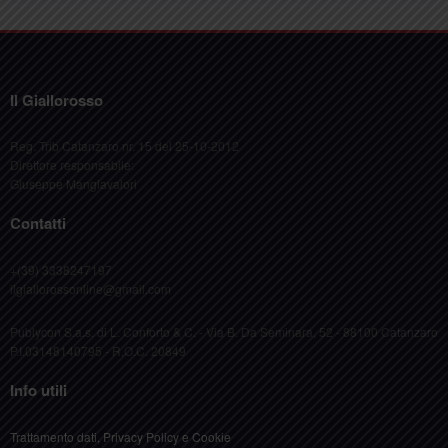
Il Giallorosso
Reg. Trib Catanzaro nr. 15 del 25-10-2012
Direttore responsabile:
Giuseppe Mangiavalori
Contatti
+(39) 3338247197
ilgiallorossonline@gmail.com
Publycon S.a.s. di L. Conforto & C. - Via B. Da Seminara, 52 - 88100 Catanzaro
P.I.03148140795 - R.O.C. 20849
Info utili
Trattamento dati, Privacy Policy e Cookie