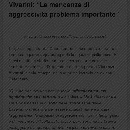
Vivarini: “La mancanza di
aggressività problema importante”
Vincenzo Vivarini risponde alle domande dei cronisti
Il rigore “regalato” dal Catanzaro nel finale poteva riaprire la
contesa, a pieno appannaggio della squadra giallorossa. E i
fischi di tutto lo stadio hanno esacerbato una crisi che
sembra irreversibile. Di questo e altro ha parlato
Vincenzo
Vivarini
in sala stampa, nel suo primo incrocio da ex con il
Catanzaro.
“Questa non era una partita facile,
affrontavamo una
squadra che sa il fatto suo
–
dichiara
– Ma è chiaro che è
stata una partita al di sotto delle nostre aspettative.
L’avevamo preparata per essere ordinati ma è mancata
l’aggressività, la capacità di aggredire con i primi tempi giusti
e di metterli in difficoltà sulle fasce. Loro sono molto bravi a
palleggiare ma quando aprivano il gioco dovevamo essere