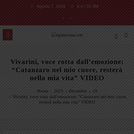
Vai
Agosto 7, 2026
4:41:33 AM
al
contenuto
Vivarini, voce rotta dall’emozione:
“Catanzaro nel mio cuore, resterà
nella mia vita” VIDEO
Home
2025
Dicembre
19
Vivarini, voce rotta dall’emozione: “Catanzaro nel mio cuore,
resterà nella mia vita” VIDEO