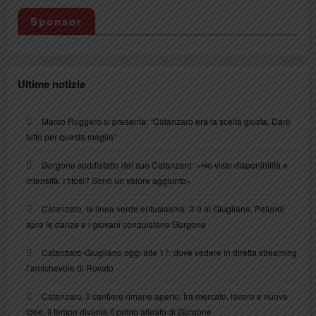
Sponsor
Ultime notizie
Marco Ruggero si presenta: “Catanzaro era la scelta giusta. Darò
tutto per questa maglia”
Gorgone soddisfatto del suo Catanzaro: «Ho visto disponibilità e
intensità. I tifosi? Sono un valore aggiunto»
Catanzaro, la linea verde entusiasma: 3-0 al Giugliano, Pafundi
apre le danze e i giovani conquistano Gorgone
Catanzaro-Giugliano oggi alle 17: dove vedere in diretta streaming
l’amichevole di Rovato
Catanzaro, il cantiere rimane aperto: tra mercato, lavoro e nuove
idee, il tempo diventa il primo alleato di Gorgone