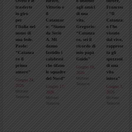
Ovest e le
furore,
o insieme
furore,
trasferte
Vittorio e
agli amici
Francesco
in giro
il
di una
: “Il
per
Catanzar
vita,
Catanzar
l’Italia nel
o: “Siamo
Gregorio:
o l’ho
nome di
da Serie
“Catanza
vissuto
una fede.
A. Mi
ro, sei il
dal vivo,
Paolo:
danno
ricordo di
rappresen
“Catanza
fastidio i
mio papà
ta gli
ro il
calabresi
Guido”
spezzoni
primo
che tifano
di una
Giugno 10,
amore”
le squadre
vita
2026
Michael
del Nord”
intera”
Giugno 24,
Tassone
2026
Giugno 17,
Giugno 3,
Michael
2026
2026
Tassone
Michael
Michael
Tassone
Tassone