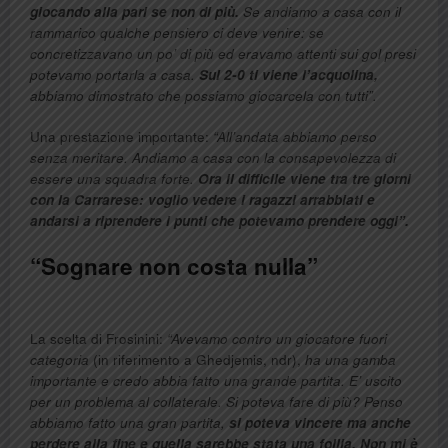
giocando alla pari se non di più.
Se andiamo a casa con il
rammarico qualche pensiero ci deve venire: se
concretizzavano un po’ di più ed eravamo attenti sui gol presi
potevamo portarla a casa.
Sul 2-0 ti viene l’acquolina,
abbiamo dimostrato che possiamo giocarcela con tutti”.
Una prestazione importante:
“All’andata abbiamo perso
senza meritare. Andiamo a casa con la consapevolezza di
essere una squadra forte.
Ora il difficile viene tra tre giorni
con la Carrarese: voglio vedere i ragazzi arrabbiati e
andarsi a riprendere i punti che potevamo prendere oggi”.
“Sognare non costa nulla”
La scelta di Frosinini:
“Avevamo contro un giocatore fuori
categoria
(in riferimento a Ghedjemis, ndr),
ha una gamba
importante e credo abbia fatto una grande partita. E’ uscito
per un problema al collaterale. Si poteva fare di più? Penso
abbiamo fatto una gran partita,
si poteva vincere ma anche
perdere alla fine e quella sarebbe stata una follia. Non mi è