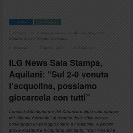
ILG News
Sala Stampa
,
,
,
,
Alberto Aquilani
Catanzaro-Frosinone
Il Giallorosso
News
Pietro
,
,
Iemmello
Ruggero Frosinini
Sala Stampa
Redazione
Marzo 1, 2026
0 Commenti
ILG News Sala Stampa,
Aquilani: “Sul 2-0 venuta
l’acquolina, possiamo
giocarcela con tutti”
L’analisi dell’allenatore del Catanzaro dalla sala stampa
del “Nicola Ceravolo” al termine della sfida che ha
consegnato un pareggio contro il Frosinone. A parlare
anche Frosinini e il capitano Iemmello: “Con Vivarini e