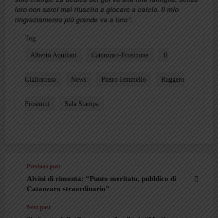
loro non sarei mai riuscito a giocare a calcio. Il mio
ringraziamento più grande va a loro”.
Tag
Alberto Aquilani
Catanzaro-Frosinone
Il
Giallorosso
News
Pietro Iemmello
Ruggero
Frosinini
Sala Stampa
Previous post
Alvini di rimonta: “Punto meritato, pubblico di
Catanzaro straordinario”
Next post