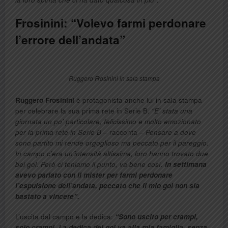
Frosinini: “Volevo farmi perdonare
l’errore dell’andata”
Ruggero Frosinini in sala stampa
Ruggero Frosinini
è protagonista anche lui in sala stampa
per celebrare la sua prima rete in Serie B.
“E’ stata una
giornata un po’ particolare, felicissimo e molto emozionato
per la prima rete in Serie B
– racconta –
Pensare a dove
sono partito mi rende orgoglioso ma peccato per il pareggio.
In campo c’era un’intensità altissima, loro hanno trovato due
bei gol. Però ci teniamo il punto, va bene così.
In settimana
avevo parlato con il mister per farmi perdonare
l’espulsione dell’andata, peccato che il mio gol non sia
bastato a vincere”.
L’uscita dal campo e la dedica:
“Sono uscito per crampi,
solo crampi. La dedica del gol va alla mia famiglia, senza