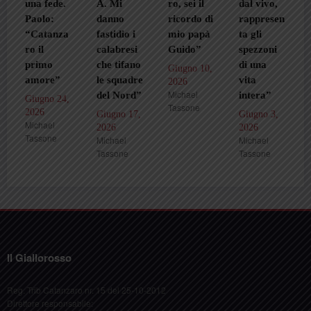
 fede.
A. Mi
ro, sei il
dal vivo,
pelle”
lo:
danno
ricordo di
rappresen
Maggio 27
atanza
fastidio i
mio papà
ta gli
2026
Michael
l
calabresi
Guido”
spezzoni
Tassone
imo
che tifano
di una
Giugno 10,
ore”
le squadre
vita
2026
Michael
del Nord”
intera”
gno 24,
Tassone
6
Giugno 17,
Giugno 3,
hael
2026
2026
sone
Michael
Michael
Tassone
Tassone
Il Giallorosso
Reg. Trib Catanzaro nr. 15 del 25-10-2012
Direttore responsabile: