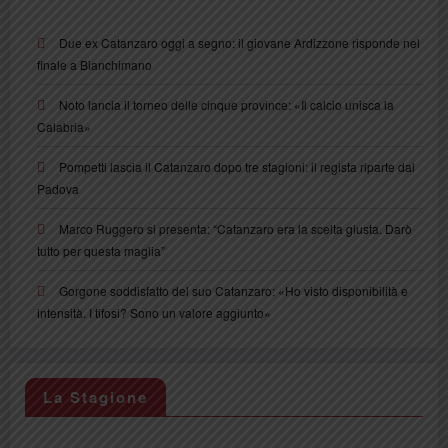
Due ex Catanzaro oggi a segno: il giovane Ardizzone risponde nel
finale a Bianchimano
Noto lancia il torneo delle cinque province: «Il calcio unisca la
Calabria»
Pompetti lascia il Catanzaro dopo tre stagioni: il regista riparte dal
Padova
Marco Ruggero si presenta: “Catanzaro era la scelta giusta. Darò
tutto per questa maglia”
Gorgone soddisfatto del suo Catanzaro: «Ho visto disponibilità e
intensità. I tifosi? Sono un valore aggiunto»
La Stagione