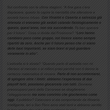
Sul confronto con le ultime stagioni:
“A fine gara c’era
dispiacere, questo fa capire la mentalità che allenatore e
società hanno infuso.
Con Vivarini e Caserta a salvezza già
ottenuta ci eravamo già seduti calando fisiologicamente e
questo, quest’anno, non sta succedendo
. Fa ben sperare
per il futuro”.
Cosa vi divide dal Frosinone?
“Loro hanno
cambiato poco come gruppo, noi invece siamo sempre
ripartiti da zero. Anche per il futuro penso che ci siano
delle basi importanti, se siam bravi si può guardare
veramente in alto”.
L’asticella si è alzata?
“Quando parlo di asticella non mi
riferisco al mercato o ai milioni presi perché non ti danno la
certezza matematica di vincere.
Parlo di non accontentarsi,
di spingere oltre i limiti: abbiamo l’esperienza di due
playoff fatti, possiamo giocarcela con tutti.
Dovremo
preoccuparci però della Carrarese se sbaglieremo
l’atteggiamento
ma sono convinto che giocheremo come
oggi.
Il pubblico? Catanzaro si sta comportando da tifoseria
intelligente, ieri a San Floro sono stati tanti e abbiamo sentito
la loro spinta che ci ha dato qualcosa in più”.