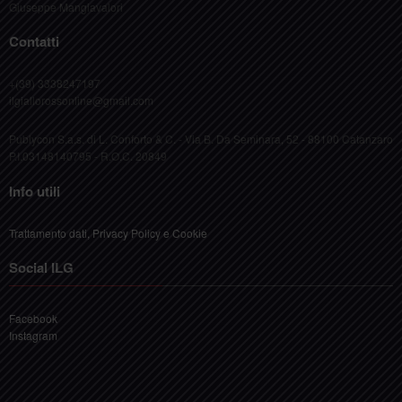
Giuseppe Mangiavalori
Contatti
+(39) 3338247197
ilgiallorossonline@gmail.com
Publycon S.a.s. di L. Conforto & C. - Via B. Da Seminara, 52 - 88100 Catanzaro
P.I.03148140795 - R.O.C. 20849
Info utili
Trattamento dati, Privacy Policy e Cookie
Social ILG
Facebook
Instagram