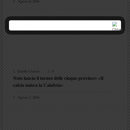
Agosto 8, 2026
Danilo Ciancio
0
Noto lancia il torneo delle cinque province: «Il
calcio unisca la Calabria»
Agosto 7, 2026