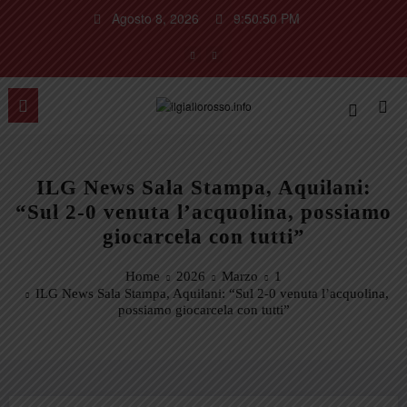
Vai
Agosto 8, 2026
9:50:51 PM
al
contenuto
ILG News Sala Stampa, Aquilani:
“Sul 2-0 venuta l’acquolina, possiamo
giocarcela con tutti”
Home
2026
Marzo
1
ILG News Sala Stampa, Aquilani: “Sul 2-0 venuta l’acquolina,
possiamo giocarcela con tutti”