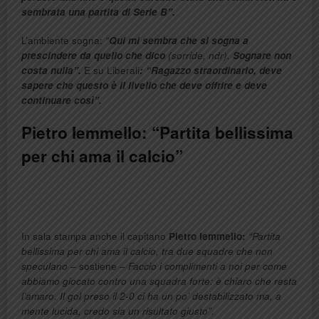
sembrata una partita di Serie B”.
L’ambiente sogna:
“
Qui mi sembra che si sogna a
prescindere da quello che dico
(sorride, ndr).
Sognare non
costa nulla”.
E su Liberali
: “Ragazzo straordinario, deve
sapere che questo è il livello che deve offrire e deve
continuare così”.
Pietro Iemmello: “Partita bellissima
per chi ama il calcio”
In sala stampa anche il capitano
Pietro Iemmello:
“Partita
bellissima per chi ama il calcio, tra due squadre che non
speculano
– sostiene –
Faccio i complimenti a noi per come
abbiamo giocato contro una squadra forte: è chiaro che resta
l’amaro. Il gol preso il 2-0 ci ha un po’ destabilizzato ma, a
mente lucida, credo sia un risultato giusto”.