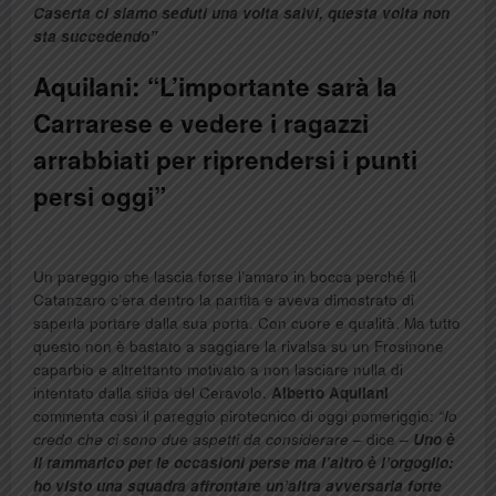
Caserta ci siamo seduti una volta salvi, questa volta non
sta succedendo”
Aquilani: “L’importante sarà la
Carrarese e vedere i ragazzi
arrabbiati per riprendersi i punti
persi oggi”
Un pareggio che lascia forse l’amaro in bocca perché il
Catanzaro c’era dentro la partita e aveva dimostrato di
saperla portare dalla sua porta. Con cuore e qualità. Ma tutto
questo non è bastato a saggiare la rivalsa su un Frosinone
caparbio e altrettanto motivato a non lasciare nulla di
intentato dalla sfida del Ceravolo.
Alberto Aquilani
commenta così il pareggio pirotecnico di oggi pomeriggio:
“Io
credo che ci sono due aspetti da considerare
– dice –
Uno è
il rammarico per le occasioni perse ma l’altro è l’orgoglio:
ho visto una squadra affrontare un’altra avversaria forte