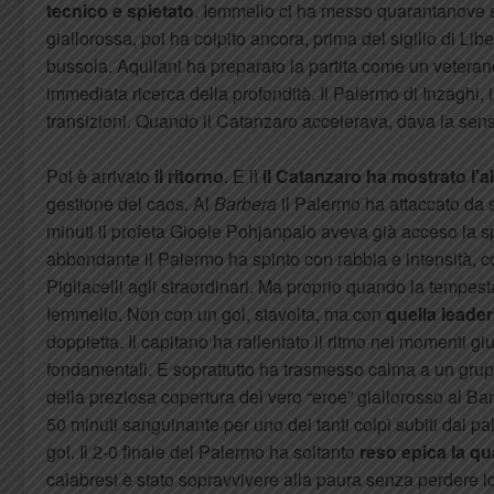
tecnico e spietato
. Iemmello ci ha messo quarantanove s
giallorossa, poi ha colpito ancora, prima del sigillo di Lib
bussola. Aquilani ha preparato la partita come un vetera
immediata ricerca della profondità. Il Palermo di Inzaghi,
transizioni. Quando il Catanzaro accelerava, dava la sens
Poi è arrivato
il ritorno
. E lì
il Catanzaro ha mostrato l’al
gestione del caos. Al
Barbera
il Palermo ha attaccato da s
minuti il profeta Gioele Pohjanpalo aveva già acceso la sp
abbondante il Palermo ha spinto con rabbia e intensità, 
Pigliacelli agli straordinari. Ma proprio quando la tempes
Iemmello. Non con un gol, stavolta, ma con
quella leader
doppietta. Il capitano ha rallentato il ritmo nei momenti giu
fondamentali. E soprattutto ha trasmesso calma a un grup
della preziosa copertura del vero “eroe” giallorosso al B
50 minuti sanguinante per uno dei tanti colpi subiti dai 
gol. Il 2-0 finale del Palermo ha soltanto
reso epica la qu
calabresi è stato sopravvivere alla paura senza perdere id