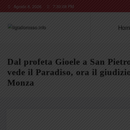
Vai
Agosto 8, 2026
7:30:09 PM
al
contenuto
Hom
Dal profeta Gioele a San Pietr
vede il Paradiso, ora il giudizio
Monza