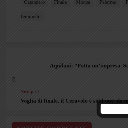
Catanzaro
Finale
Monza
Palermo
P
Iemmello
Aquilani: “Fatta un’impresa. S
Next post
Voglia di finale, il Ceravolo è sold-out: da 