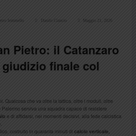
etro Iemmello
Danilo Ciancio
Maggio 21, 2026
an Pietro: il Catanzaro
 giudizio finale col
 Qualcosa che va oltre la tattica, oltre i moduli, oltre
to Palermo serviva una squadra capace di resistere
alo
e di affidarsi, nei momenti decisivi, alla fede calcistica
.
ico, costruito in quaranta minuti di
calcio verticale,