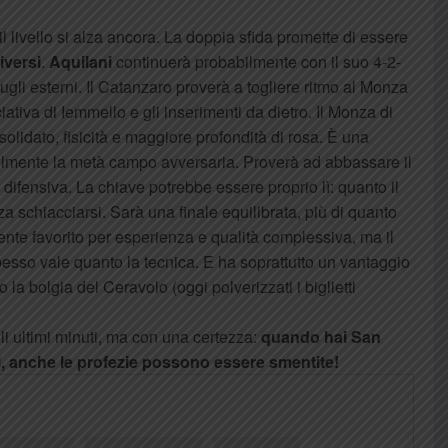
 il livello si alza ancora. La doppia sfida promette di essere
iversi
.
Aquilani
continuerà probabilmente con il suo 4-2-
ugli esterni. Il Catanzaro proverà a togliere ritmo al Monza
ciativa di Iemmello e gli inserimenti da dietro. Il Monza di
solidato, fisicità e maggiore profondità di rosa. È una
ilmente la metà campo avversaria. Proverà ad abbassare il
ifensiva. La chiave potrebbe essere proprio lì: quanto il
a schiacciarsi. Sarà una finale equilibrata, più di quanto
ente favorito per esperienza e qualità complessiva, ma il
sso vale quanto la tecnica. E ha soprattutto un vantaggio
la bolgia del Ceravolo (oggi polverizzati i biglietti
li ultimi minuti, ma con una certezza:
quando hai San
i, anche le profezie possono essere smentite!