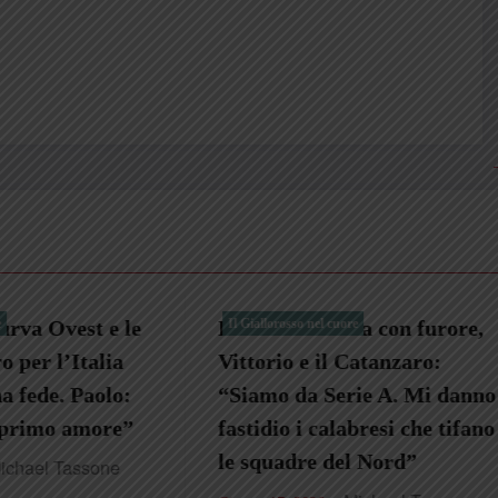
rmania con furore,
 nel cuore
Una Fiat 850 e il giallor
Il Giallorosso nel cuore
e il Catanzaro:
insieme agli amici di un
a Serie A. Mi danno
Gregorio: “Catanzaro, s
i calabresi che tifano
ricordo di mio papà Gu
re del Nord”
Michael Tas
Giugno 10, 2026