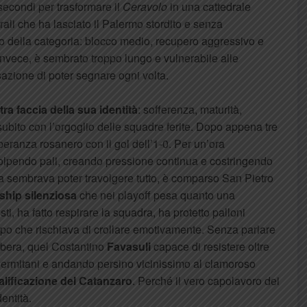
econdi per trasformare il
Ceravolo
in una cattedrale
erali che ha lasciato il Palermo stordito e senza
no della categoria: blocco medio, recupero aggressivo e
 invece, è sembrato troppo lungo e vulnerabile alle
azione di poter segnare ogni volta.
tra faccia della sua identità
: sofferenza, maturità,
ubito con l’orgoglio delle squadre ferite. Dopo appena tre
eranza rosanero con il gol dell’1-0. Per un’ora
colpendo pali, creando pressione continua e costringendo
ta sembrava poter travolgere tutto, è comparso San Pietro
ship silenziosa
che nei playoff pesa quanto una
sti, ha fatto respirare la squadra, ha protetto palloni
po che rischiava di crollare emotivamente. Senza parlare
arbera, quel Costantino
Favasuli
capace di resistere oltre
palermitani e andando persino vicinissimo al clamoroso
alificazione del Catanzaro
. Perché il vero capolavoro dei
entità.