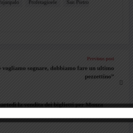
ojanpalo
Profetagioele
San Pietro
Previous post
e vogliamo sognare, dobbiamo fare un ultimo
pezzettino”
martedì la vendita dei biglietti per Monza