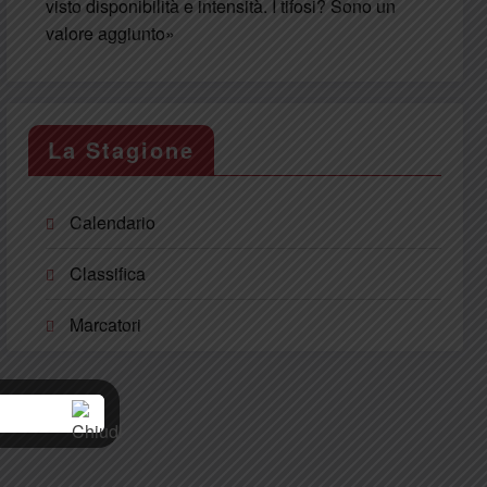
visto disponibilità e intensità. I tifosi? Sono un
valore aggiunto»
La Stagione
Calendario
Classifica
Marcatori