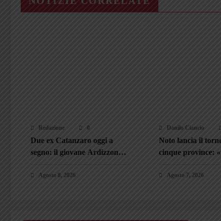
NOTIZIE CORRELATE
Redazione
0
Danilo Ciancio
Due ex Catanzaro oggi a
Noto lancia il torn
segno: il giovane Ardizzone
cinque province: «I
risponde nel finale a
unisca la Calabria
Bianchimano
Agosto 8, 2026
Agosto 7, 2026