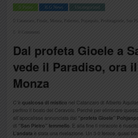
Il Punto
ILG News
Uncategorized
,
,
,
,
,
,
Catanzaro
Finale
Monza
Palermo
Pojanpalo
Profetagioele
San Pi
0 Commenti
Dal profeta Gioele a S
vede il Paradiso, ora il
Monza
C’è
qualcosa di mistico
nel Catanzaro di Alberto Aquilani.
perfino il boato del Ceravolo. Perché per eliminare ques
all’apocalisse annunciata dal
“profeta Gioele” Pohjanp
di
“San Pietro” Iemmello
. E alla fine il miracolo è riuscito
L’andata
è stata una rivelazione. Un 3-0 feroce, quasi bibl