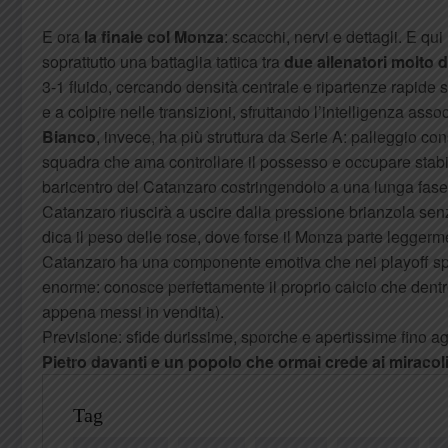
E ora
la finale col Monza
: scacchi, nervi e dettagli. E qui
soprattutto una battaglia tattica tra
due allenatori molto d
3-1 fluido, cercando densità centrale e ripartenze rapide s
e a colpire nelle transizioni, sfruttando l’intelligenza asso
Bianco
, invece, ha più struttura da Serie A: palleggio con
squadra che ama controllare il possesso e occupare stab
baricentro del Catanzaro costringendolo a una lunga fase d
Catanzaro riuscirà a uscire dalla pressione brianzola senz
dica il peso delle rose, dove forse il Monza parte leggerm
Catanzaro ha una componente emotiva che nei playoff spe
enorme: conosce perfettamente il proprio calcio che dentro 
appena messi in vendita).
Previsione: sfide durissime, sporche e apertissime fino ag
Pietro davanti e un popolo che ormai crede ai miracol
Tag