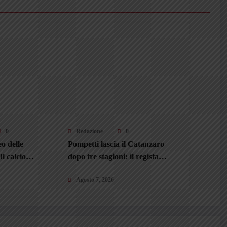
0
Redazione
0
eo delle
Pompetti lascia il Catanzaro
l calcio
dopo tre stagioni: il regista
»
riparte dal Padova
Agosto 7, 2026